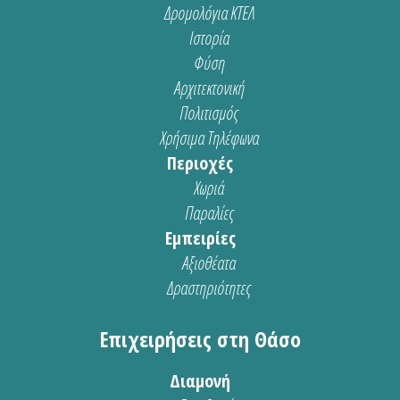
Δρομολόγια ΚΤΕΛ
Ιστορία
Φύση
Αρχιτεκτονική
Πολιτισμός
Χρήσιμα Τηλέφωνα
Περιοχές
Χωριά
Παραλίες
Εμπειρίες
Αξιοθέατα
Δραστηριότητες
Επιχειρήσεις στη Θάσο
Διαμονή