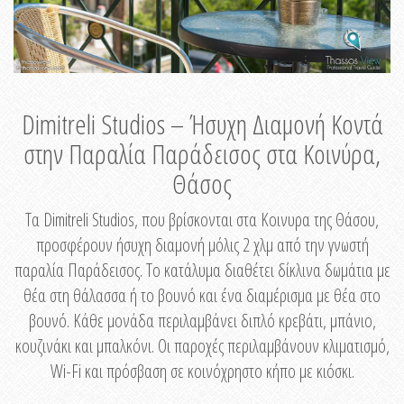
Dimitreli Studios – Ήσυχη Διαμονή Κοντά
στην Παραλία Παράδεισος στα Κοινύρα,
Θάσος
Τα Dimitreli Studios, που βρίσκονται στα Κοινυρα της Θάσου,
προσφέρουν ήσυχη διαμονή μόλις 2 χλμ από την γνωστή
παραλία Παράδεισος. Το κατάλυμα διαθέτει δίκλινα δωμάτια με
θέα στη θάλασσα ή το βουνό και ένα διαμέρισμα με θέα στο
βουνό. Κάθε μονάδα περιλαμβάνει διπλό κρεβάτι, μπάνιο,
κουζινάκι και μπαλκόνι. Οι παροχές περιλαμβάνουν κλιματισμό,
Wi-Fi και πρόσβαση σε κοινόχρηστο κήπο με κιόσκι.