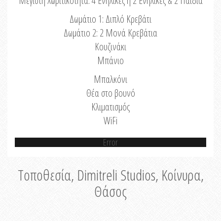
Μέγιστη Χωριτικότητα: 4 Ενήλικες ή 2 Ενήλικες & 2 Παιδιά
Δωμάτιο 1: Διπλό Κρεβάτι
Δωμάτιο 2: 2 Μονά Κρεβάτια
Κουζινάκι
Μπάνιο
Μπαλκόνι
Θέα στο βουνό
Κλιματισμός
WiFi
Error
Τοποθεσία, Dimitreli Studios, Κοίνυρα,
Θάσος