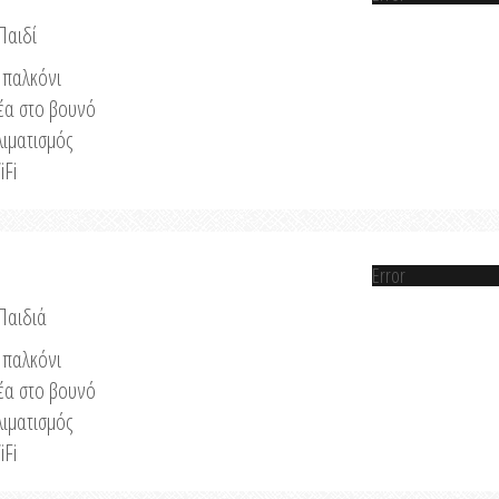
Παιδί
παλκόνι
έα στο βουνό
λιματισμός
iFi
Error
 Παιδιά
παλκόνι
έα στο βουνό
λιματισμός
iFi