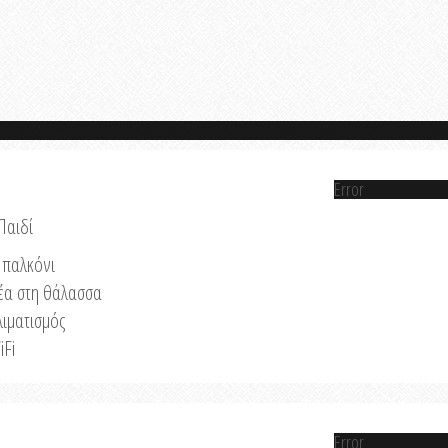
Error
Παιδί
παλκόνι
έα στη θάλασσα
λιματισμός
iFi
Error