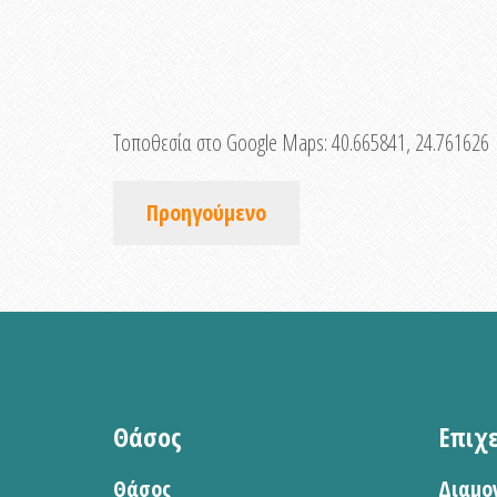
Τοποθεσία στο Google Maps:
40.665841, 24.761626
Προηγούμενο
Θάσος
Επιχ
Θάσος
Διαμο