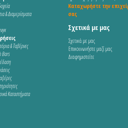
οχεία
Καταχωρήστε την επιχεί
ια & Διαμερίσματα
σας
Σχετικά με μας
νγκ
ρήσεις
Σχετικά με μας
τόρια & Ταβέρνες
Επικοινωνήστε μαζί μας
 Bars
Διαφημιστείτε
κέδαση
ιάσεις
αζιέρες
τηριότητες
ρικά Καταστήματα