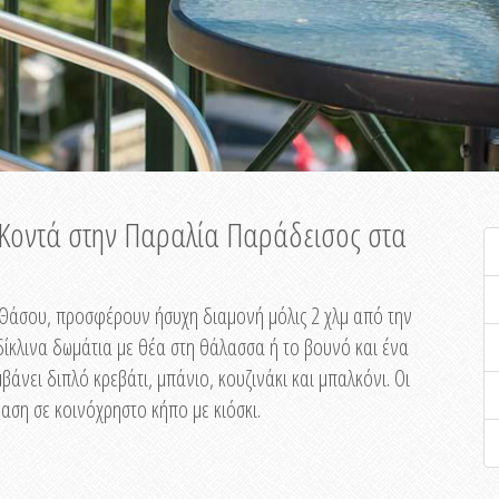
ή Κοντά στην Παραλία Παράδεισος στα
ης Θάσου, προσφέρουν ήσυχη διαμονή μόλις 2 χλμ από την
ίκλινα δωμάτια με θέα στη θάλασσα ή το βουνό και ένα
άνει διπλό κρεβάτι, μπάνιο, κουζινάκι και μπαλκόνι. Οι
αση σε κοινόχρηστο κήπο με κιόσκι.