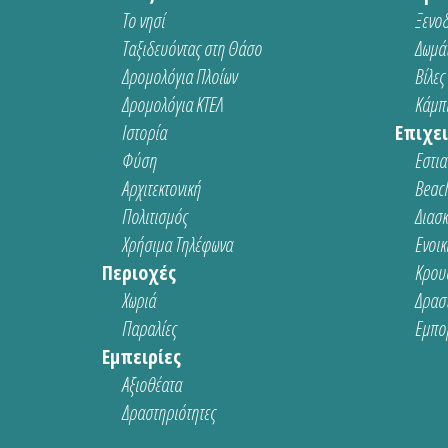
Το νησί
Ξενοδ
Ταξιδευόντας στη Θάσο
Δωμάτ
Δρομολόγια Πλοίων
Βίλες
Δρομολόγια ΚΤΕΛ
Κάμπι
Ιστορία
Επιχει
Φύση
Εστια
Αρχιτεκτονική
Beach
Πολιτισμός
Διασ
Χρήσιμα Τηλέφωνα
Ενοικ
Περιοχές
Κρου
Χωριά
Δρασ
Παραλίες
Εμπο
Εμπειρίες
Αξιοθέατα
Δραστηριότητες