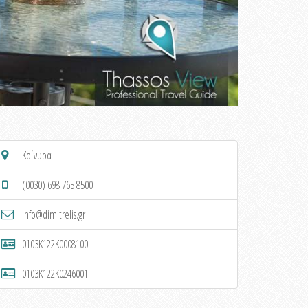
Κοίνυρα
(0030) 698 765 8500
info@dimitrelis.gr
0103K122K0008100
0103K122K0246001