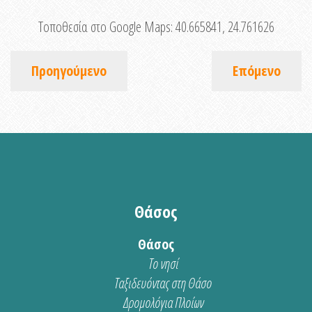
Τοποθεσία στο Google Maps:
40.665841, 24.761626
Προηγούμενο
Επόμενο
Θάσος
Θάσος
Το νησί
Ταξιδευόντας στη Θάσο
Δρομολόγια Πλοίων