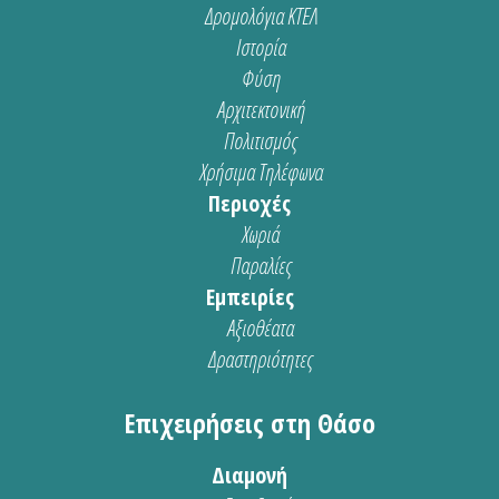
Δρομολόγια ΚΤΕΛ
Ιστορία
Φύση
Αρχιτεκτονική
Πολιτισμός
Χρήσιμα Τηλέφωνα
Περιοχές
Χωριά
Παραλίες
Εμπειρίες
Αξιοθέατα
Δραστηριότητες
Επιχειρήσεις στη Θάσο
Διαμονή