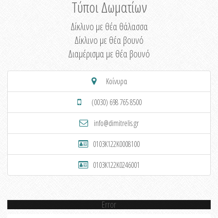
Τύποι Δωματίων
Δίκλινο με θέα θάλασσα
Δίκλινο με θέα βουνό
Διαμέρισμα με θέα βουνό
Κοίνυρα
(0030) 698 765 8500
info@dimitrelis.gr
0103K122K0008100
0103K122K0246001
Error