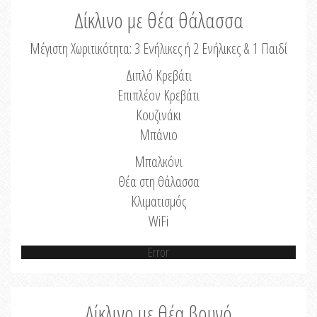
Δίκλινο με θέα θάλασσα
Μέγιστη Χωριτικότητα: 3 Ενήλικες ή 2 Ενήλικες & 1 Παιδί
Διπλό Κρεβάτι
Επιπλέον Κρεβάτι
Κουζινάκι
Μπάνιο
Μπαλκόνι
Θέα στη θάλασσα
Κλιματισμός
WiFi
Error
Δίκλινο με θέα βουνό