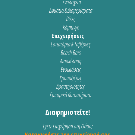
Ξενοδοχεία
Δωμάτια & Διαμερίσματα
Βίλες
Κάμπινγκ
Επιχειρήσεις
Εστιατόρια & Ταβέρνες
Beach Bars
Διασκέδαση
Ενοικιάσεις
Κρουαζιέρες
Δραστηριότητες
Εμπορικά Καταστήματα
Διαφημιστείτε!
Έχετε Επιχείρηση στη Θάσο;
Καταχωρήστε την επιχείρησή σας