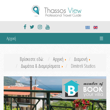
Αρχική
☰
Βρίσκεστε εδώ:
Αρχική
Διαμονή
Δωμάτια & Διαμερίσματα
Dimitreli Studios