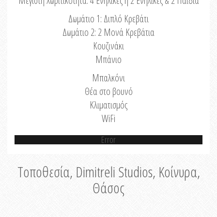
Μέγιστη Χωριτικότητα: 4 Ενήλικες ή 2 Ενήλικες & 2 Παιδιά
Δωμάτιο 1: Διπλό Κρεβάτι
Δωμάτιο 2: 2 Μονά Κρεβάτια
Κουζινάκι
Μπάνιο
Μπαλκόνι
Θέα στο βουνό
Κλιματισμός
WiFi
Error
Τοποθεσία, Dimitreli Studios, Κοίνυρα,
Θάσος