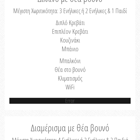
Μέγιστη Χωριτικότητα: 3 Ενήλικες ή 2 Ενήλικες & 1 Παιδί
Διπλό Κρεβάτι
Επιπλέον Κρεβάτι
Κουζινάκι
Μπάνιο
Μπαλκόνι
Θέα στο βουνό
Κλιματισμός
WiFi
Error
Διαμέρισμα με θέα βουνό