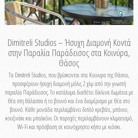
Dimitreli Studios – Ήσυχη Διαμονή Κοντά
στην Παραλία Παράδεισος στα Κοινύρα,
Θάσος
Τα Dimitreli Studios, που βρίσκονται στα Κοινυρα της Θάσου,
προσφέρουν ήσυχη διαμονή μόλις 2 χλμ από την γνωστή
παραλία Παράδεισος. Το κατάλυμα διαθέτει δίκλινα δωμάτια με
θέα στη θάλασσα ή το βουνό και ένα διαμέρισμα με θέα στο
βουνό. Κάθε μονάδα περιλαμβάνει διπλό κρεβάτι, μπάνιο,
κουζινάκι και μπαλκόνι. Οι παροχές περιλαμβάνουν κλιματισμό,
Wi-Fi και πρόσβαση σε κοινόχρηστο κήπο με κιόσκι.