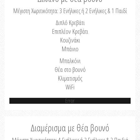
Μέγιστη Χωριτικότητα: 3 Ενήλικες ή 2 Ενήλικες & 1 Παιδί
Διπλό Κρεβάτι
Επιπλέον Κρεβάτι
Κουζινάκι
Μπάνιο
Μπαλκόνι
Θέα στο βουνό
Κλιματισμός
WiFi
Error
Διαμέρισμα με θέα βουνό