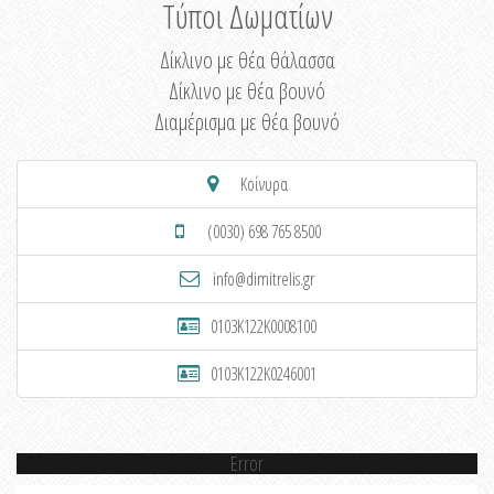
Τύποι Δωματίων
Δίκλινο με θέα θάλασσα
Δίκλινο με θέα βουνό
Διαμέρισμα με θέα βουνό
Κοίνυρα
(0030) 698 765 8500
info@dimitrelis.gr
0103K122K0008100
0103K122K0246001
Error