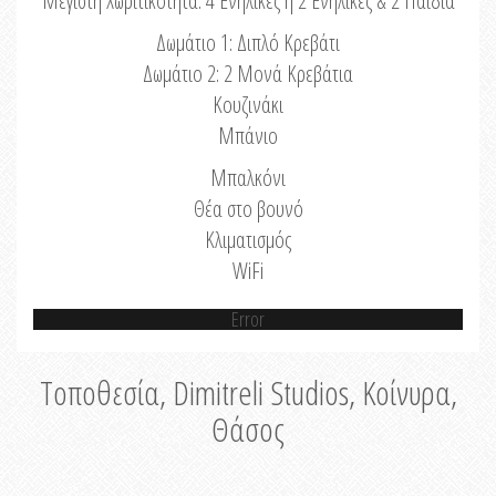
Μέγιστη Χωριτικότητα: 4 Ενήλικες ή 2 Ενήλικες & 2 Παιδιά
Δωμάτιο 1: Διπλό Κρεβάτι
Δωμάτιο 2: 2 Μονά Κρεβάτια
Κουζινάκι
Μπάνιο
Μπαλκόνι
Θέα στο βουνό
Κλιματισμός
WiFi
Error
Τοποθεσία, Dimitreli Studios, Κοίνυρα,
Θάσος