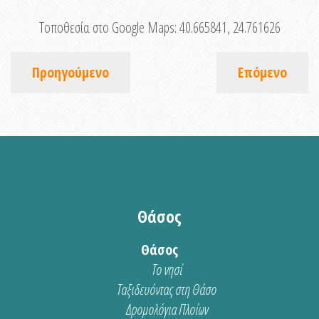
Τοποθεσία στο Google Maps:
40.665841, 24.761626
Προηγούμενο
Επόμενο
Θάσος
Θάσος
Το νησί
Ταξιδευόντας στη Θάσο
Δρομολόγια Πλοίων