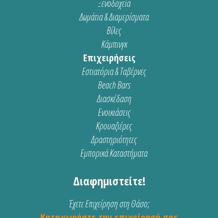
Ξενοδοχεία
Δωμάτια & Διαμερίσματα
Βίλες
Κάμπινγκ
Επιχειρήσεις
Εστιατόρια & Ταβέρνες
Beach Bars
Διασκέδαση
Ενοικιάσεις
Κρουαζιέρες
Δραστηριότητες
Εμπορικά Καταστήματα
Διαφημιστείτε!
Έχετε Επιχείρηση στη Θάσο;
Καταχωρήστε την επιχείρησή σας