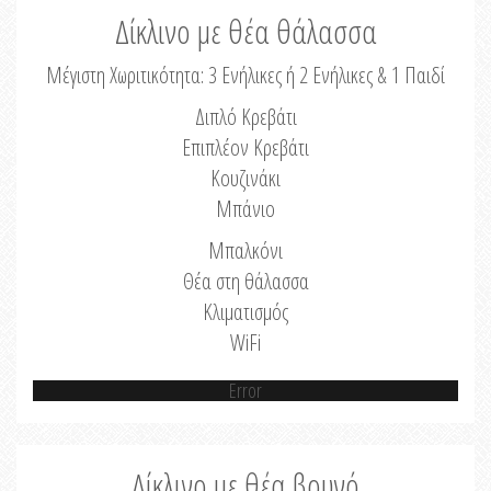
Δίκλινο με θέα θάλασσα
Μέγιστη Χωριτικότητα: 3 Ενήλικες ή 2 Ενήλικες & 1 Παιδί
Διπλό Κρεβάτι
Επιπλέον Κρεβάτι
Κουζινάκι
Μπάνιο
Μπαλκόνι
Θέα στη θάλασσα
Κλιματισμός
WiFi
Error
Δίκλινο με θέα βουνό