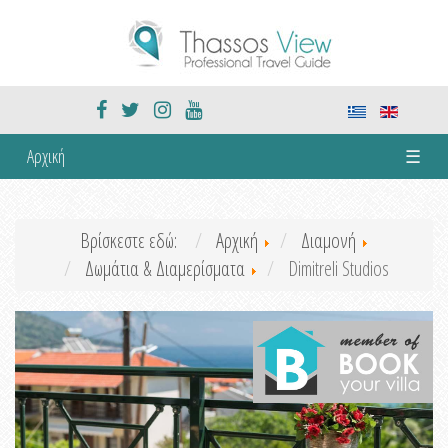
Αρχική
☰
Βρίσκεστε εδώ:
Αρχική
Διαμονή
Δωμάτια & Διαμερίσματα
Dimitreli Studios