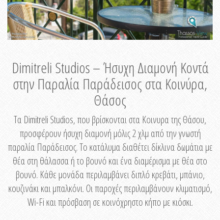
Dimitreli Studios – Ήσυχη Διαμονή Κοντά
στην Παραλία Παράδεισος στα Κοινύρα,
Θάσος
Τα Dimitreli Studios, που βρίσκονται στα Κοινυρα της Θάσου,
προσφέρουν ήσυχη διαμονή μόλις 2 χλμ από την γνωστή
παραλία Παράδεισος. Το κατάλυμα διαθέτει δίκλινα δωμάτια με
θέα στη θάλασσα ή το βουνό και ένα διαμέρισμα με θέα στο
βουνό. Κάθε μονάδα περιλαμβάνει διπλό κρεβάτι, μπάνιο,
κουζινάκι και μπαλκόνι. Οι παροχές περιλαμβάνουν κλιματισμό,
Wi-Fi και πρόσβαση σε κοινόχρηστο κήπο με κιόσκι.