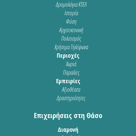
Δρομολόγια ΚΤΕΛ
Ιστορία
Φύση
Αρχιτεκτονική
Πολιτισμός
Χρήσιμα Τηλέφωνα
Περιοχές
Χωριά
Παραλίες
Εμπειρίες
Αξιοθέατα
Δραστηριότητες
Επιχειρήσεις στη Θάσο
Διαμονή