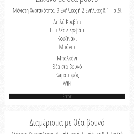
Μέγιστη Χωριτικότητα: 3 Ενήλικες ή 2 Ενήλικες & 1 Παιδί
Διπλό Κρεβάτι
Επιπλέον Κρεβάτι
Κουζινάκι
Μπάνιο
Μπαλκόνι
Θέα στο βουνό
Κλιματισμός
WiFi
Error
Διαμέρισμα με θέα βουνό