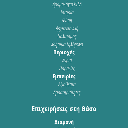
Δρομολόγια ΚΤΕΛ
Ιστορία
Φύση
Αρχιτεκτονική
Πολιτισμός
Χρήσιμα Τηλέφωνα
Περιοχές
Χωριά
Παραλίες
Εμπειρίες
Αξιοθέατα
Δραστηριότητες
Επιχειρήσεις στη Θάσο
Διαμονή