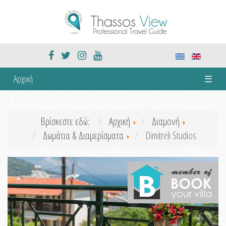
Αρχική
☰
Βρίσκεστε εδώ:
Αρχική
Διαμονή
Δωμάτια & Διαμερίσματα
Dimitreli Studios