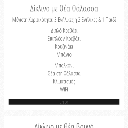
Δίκλινο με θέα θάλασσα
Μέγιστη Χωριτικότητα: 3 Ενήλικες ή 2 Ενήλικες & 1 Παιδί
Διπλό Κρεβάτι
Επιπλέον Κρεβάτι
Κουζινάκι
Μπάνιο
Μπαλκόνι
Θέα στη θάλασσα
Κλιματισμός
WiFi
Error
Δίκλινο με θέα βουνό