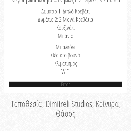
Μέγιστη Χωριτικότητα: 4 Ενήλικες ή 2 Ενήλικες & 2 Παιδιά
Δωμάτιο 1: Διπλό Κρεβάτι
Δωμάτιο 2: 2 Μονά Κρεβάτια
Κουζινάκι
Μπάνιο
Μπαλκόνι
Θέα στο βουνό
Κλιματισμός
WiFi
Error
Τοποθεσία, Dimitreli Studios, Κοίνυρα,
Θάσος