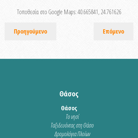
Τοποθεσία στο Google Maps:
40.665841, 24.761626
Προηγούμενο
Επόμενο
Θάσος
Θάσος
Το νησί
Ταξιδευόντας στη Θάσο
Δρομολόγια Πλοίων