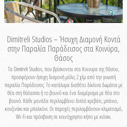
Dimitreli Studios – Ήσυχη Διαμονή Κοντά
στην Παραλία Παράδεισος στα Κοινύρα,
Θάσος
Τα Dimitreli Studios, που βρίσκονται στα Κοινυρα της Θάσου,
προσφέρουν ήσυχη διαμονή μόλις 2 χλμ από την γνωστή
παραλία Παράδεισος. Το κατάλυμα διαθέτει δίκλινα δωμάτια με
θέα στη θάλασσα ή το βουνό και ένα διαμέρισμα με θέα στο
βουνό. Κάθε μονάδα περιλαμβάνει διπλό κρεβάτι, μπάνιο,
κουζινάκι και μπαλκόνι. Οι παροχές περιλαμβάνουν κλιματισμό,
Wi-Fi και πρόσβαση σε κοινόχρηστο κήπο με κιόσκι.