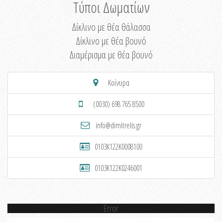
Τύποι Δωματίων
Δίκλινο με θέα θάλασσα
Δίκλινο με θέα βουνό
Διαμέρισμα με θέα βουνό
Κοίνυρα
(0030) 698 765 8500
info@dimitrelis.gr
0103K122K0008100
0103K122K0246001
Error