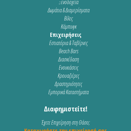
Ξενοδοχεία
Δωμάτια & Διαμερίσματα
Βίλες
Κάμπινγκ
Επιχειρήσεις
Εστιατόρια & Ταβέρνες
Beach Bars
Διασκέδαση
Ενοικιάσεις
Κρουαζιέρες
Δραστηριότητες
Εμπορικά Καταστήματα
Διαφημιστείτε!
Έχετε Επιχείρηση στη Θάσο;
Καταχωρήστε την επιχείρησή σας