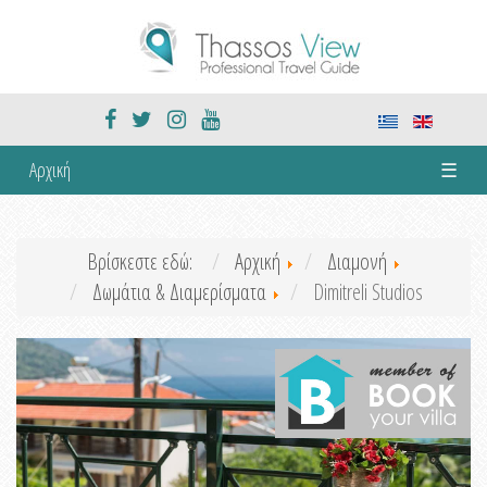
Αρχική
☰
Βρίσκεστε εδώ:
Αρχική
Διαμονή
Δωμάτια & Διαμερίσματα
Dimitreli Studios