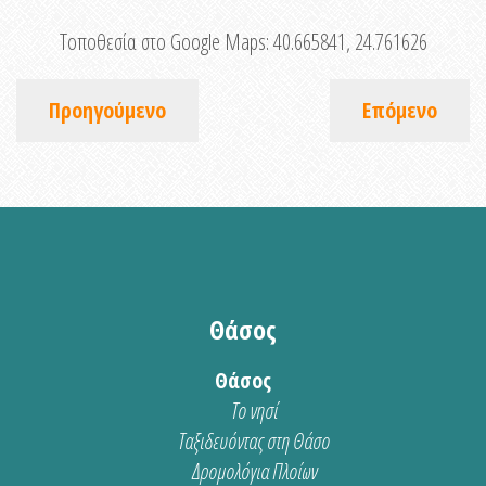
Τοποθεσία στο Google Maps:
40.665841, 24.761626
Προηγούμενο
Επόμενο
Θάσος
Θάσος
Το νησί
Ταξιδευόντας στη Θάσο
Δρομολόγια Πλοίων