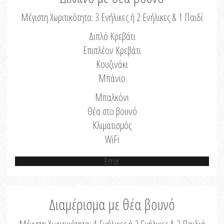
Μέγιστη Χωριτικότητα: 3 Ενήλικες ή 2 Ενήλικες & 1 Παιδί
Διπλό Κρεβάτι
Επιπλέον Κρεβάτι
Κουζινάκι
Μπάνιο
Μπαλκόνι
Θέα στο βουνό
Κλιματισμός
WiFi
Error
Διαμέρισμα με θέα βουνό