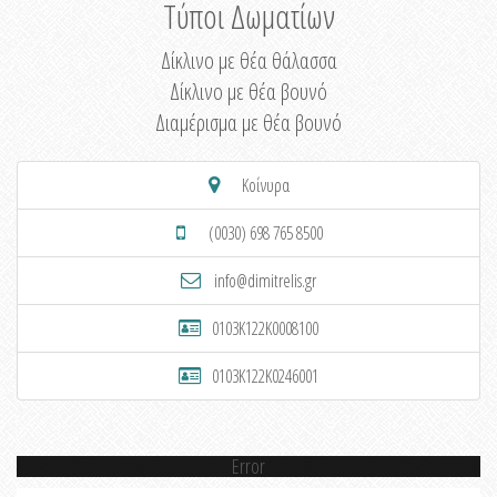
Τύποι Δωματίων
Δίκλινο με θέα θάλασσα
Δίκλινο με θέα βουνό
Διαμέρισμα με θέα βουνό
Κοίνυρα
(0030) 698 765 8500
info@dimitrelis.gr
0103K122K0008100
0103K122K0246001
Error