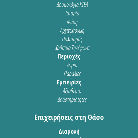
Δρομολόγια ΚΤΕΛ
Ιστορία
Φύση
Αρχιτεκτονική
Πολιτισμός
Χρήσιμα Τηλέφωνα
Περιοχές
Χωριά
Παραλίες
Εμπειρίες
Αξιοθέατα
Δραστηριότητες
Επιχειρήσεις στη Θάσο
Διαμονή