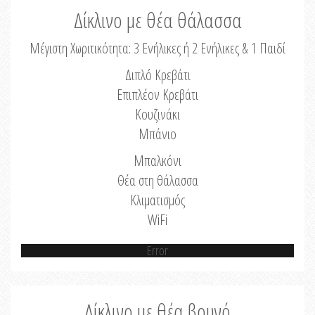
Δίκλινο με θέα θάλασσα
Μέγιστη Χωριτικότητα: 3 Ενήλικες ή 2 Ενήλικες & 1 Παιδί
Διπλό Κρεβάτι
Επιπλέον Κρεβάτι
Κουζινάκι
Μπάνιο
Μπαλκόνι
Θέα στη θάλασσα
Κλιματισμός
WiFi
Error
Δίκλινο με θέα βουνό