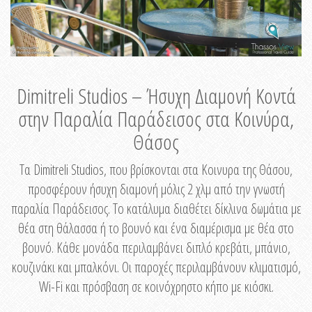
Dimitreli Studios – Ήσυχη Διαμονή Κοντά
στην Παραλία Παράδεισος στα Κοινύρα,
Θάσος
Τα Dimitreli Studios, που βρίσκονται στα Κοινυρα της Θάσου,
προσφέρουν ήσυχη διαμονή μόλις 2 χλμ από την γνωστή
παραλία Παράδεισος. Το κατάλυμα διαθέτει δίκλινα δωμάτια με
θέα στη θάλασσα ή το βουνό και ένα διαμέρισμα με θέα στο
βουνό. Κάθε μονάδα περιλαμβάνει διπλό κρεβάτι, μπάνιο,
κουζινάκι και μπαλκόνι. Οι παροχές περιλαμβάνουν κλιματισμό,
Wi-Fi και πρόσβαση σε κοινόχρηστο κήπο με κιόσκι.