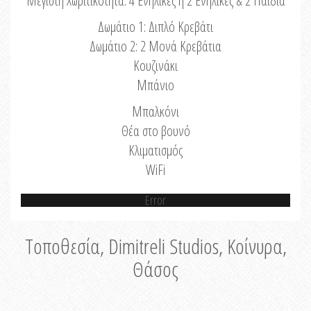
Μέγιστη Χωριτικότητα: 4 Ενήλικες ή 2 Ενήλικες & 2 Παιδιά
Δωμάτιο 1: Διπλό Κρεβάτι
Δωμάτιο 2: 2 Μονά Κρεβάτια
Κουζινάκι
Μπάνιο
Μπαλκόνι
Θέα στο βουνό
Κλιματισμός
WiFi
Error
Τοποθεσία, Dimitreli Studios, Κοίνυρα,
Θάσος