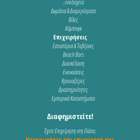
Ξενοδοχεία
Δωμάτια & Διαμερίσματα
Βίλες
Κάμπινγκ
Επιχειρήσεις
Εστιατόρια & Ταβέρνες
Beach Bars
Διασκέδαση
Ενοικιάσεις
Κρουαζιέρες
Δραστηριότητες
Εμπορικά Καταστήματα
Διαφημιστείτε!
Έχετε Επιχείρηση στη Θάσο;
Καταχωρήστε την επιχείρησή σας