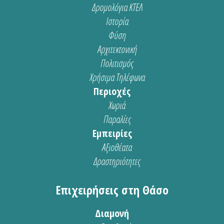
Δρομολόγια ΚΤΕΛ
Ιστορία
Φύση
Αρχιτεκτονική
Πολιτισμός
Χρήσιμα Τηλέφωνα
Περιοχές
Χωριά
Παραλίες
Εμπειρίες
Αξιοθέατα
Δραστηριότητες
Επιχειρήσεις στη Θάσο
Διαμονή