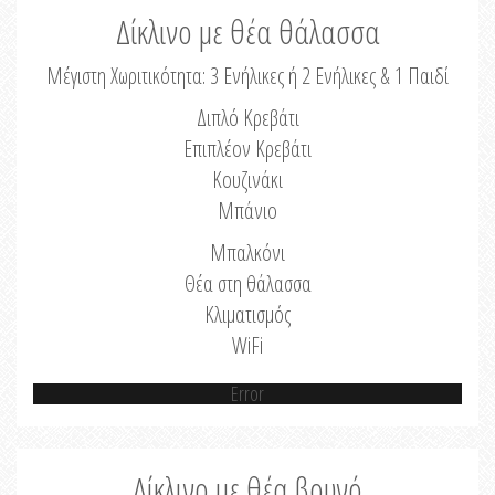
Δίκλινο με θέα θάλασσα
Μέγιστη Χωριτικότητα: 3 Ενήλικες ή 2 Ενήλικες & 1 Παιδί
Διπλό Κρεβάτι
Επιπλέον Κρεβάτι
Κουζινάκι
Μπάνιο
Μπαλκόνι
Θέα στη θάλασσα
Κλιματισμός
WiFi
Error
Δίκλινο με θέα βουνό