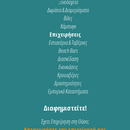
Ξενοδοχεία
Δωμάτια & Διαμερίσματα
Βίλες
Κάμπινγκ
Επιχειρήσεις
Εστιατόρια & Ταβέρνες
Beach Bars
Διασκέδαση
Ενοικιάσεις
Κρουαζιέρες
Δραστηριότητες
Εμπορικά Καταστήματα
Διαφημιστείτε!
Έχετε Επιχείρηση στη Θάσο;
Καταχωρήστε την επιχείρησή σας