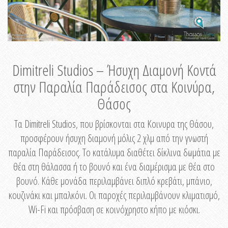
Dimitreli Studios – Ήσυχη Διαμονή Κοντά
στην Παραλία Παράδεισος στα Κοινύρα,
Θάσος
Τα Dimitreli Studios, που βρίσκονται στα Κοινυρα της Θάσου,
προσφέρουν ήσυχη διαμονή μόλις 2 χλμ από την γνωστή
παραλία Παράδεισος. Το κατάλυμα διαθέτει δίκλινα δωμάτια με
θέα στη θάλασσα ή το βουνό και ένα διαμέρισμα με θέα στο
βουνό. Κάθε μονάδα περιλαμβάνει διπλό κρεβάτι, μπάνιο,
κουζινάκι και μπαλκόνι. Οι παροχές περιλαμβάνουν κλιματισμό,
Wi-Fi και πρόσβαση σε κοινόχρηστο κήπο με κιόσκι.