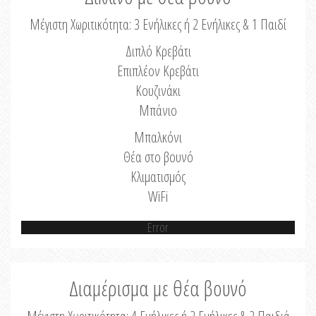
Μέγιστη Χωριτικότητα: 3 Ενήλικες ή 2 Ενήλικες & 1 Παιδί
Διπλό Κρεβάτι
Επιπλέον Κρεβάτι
Κουζινάκι
Μπάνιο
Μπαλκόνι
Θέα στο βουνό
Κλιματισμός
WiFi
Error
Διαμέρισμα με θέα βουνό