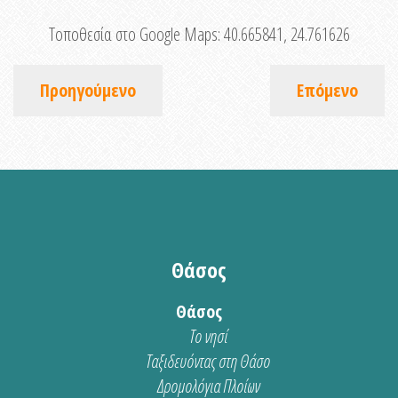
Τοποθεσία στο Google Maps:
40.665841, 24.761626
Προηγούμενο
Επόμενο
Θάσος
Θάσος
Το νησί
Ταξιδευόντας στη Θάσο
Δρομολόγια Πλοίων