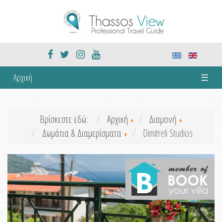
Αρχική
☰
Βρίσκεστε εδώ:
Αρχική
Διαμονή
Δωμάτια & Διαμερίσματα
Dimitreli Studios