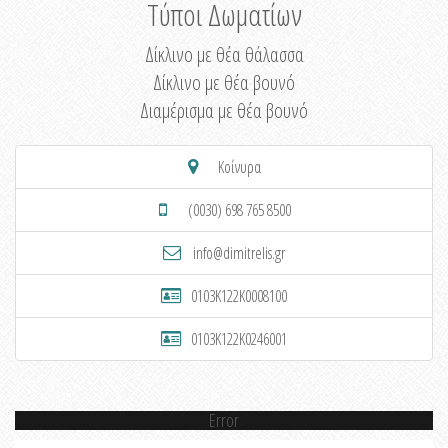
Τύποι Δωματίων
Δίκλινο με θέα θάλασσα
Δίκλινο με θέα βουνό
Διαμέρισμα με θέα βουνό
Κοίνυρα
(0030) 698 765 8500
info@dimitrelis.gr
0103K122K0008100
0103K122K0246001
Error