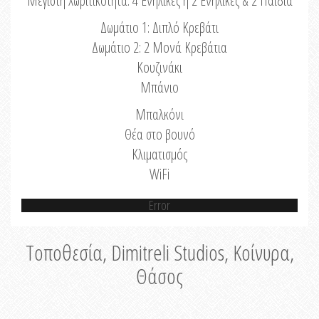
Μέγιστη Χωριτικότητα: 4 Ενήλικες ή 2 Ενήλικες & 2 Παιδιά
Δωμάτιο 1: Διπλό Κρεβάτι
Δωμάτιο 2: 2 Μονά Κρεβάτια
Κουζινάκι
Μπάνιο
Μπαλκόνι
Θέα στο βουνό
Κλιματισμός
WiFi
Error
Τοποθεσία, Dimitreli Studios, Κοίνυρα,
Θάσος