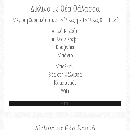
Δίκλινο με θέα θάλασσα
Μέγιστη Χωριτικότητα: 3 Ενήλικες ή 2 Ενήλικες & 1 Παιδί
Διπλό Κρεβάτι
Επιπλέον Κρεβάτι
Κουζινάκι
Μπάνιο
Μπαλκόνι
Θέα στη θάλασσα
Κλιματισμός
WiFi
Error
Δίκλινο με θέα βουνό