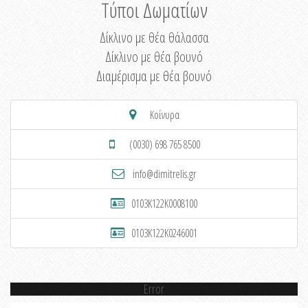
Τύποι Δωματίων
Δίκλινο με θέα θάλασσα
Δίκλινο με θέα βουνό
Διαμέρισμα με θέα βουνό
Κοίνυρα
(0030) 698 765 8500
info@dimitrelis.gr
0103K122K0008100
0103K122K0246001
Error