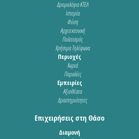
Δρομολόγια ΚΤΕΛ
Ιστορία
Φύση
Αρχιτεκτονική
Πολιτισμός
Χρήσιμα Τηλέφωνα
Περιοχές
Χωριά
Παραλίες
Εμπειρίες
Αξιοθέατα
Δραστηριότητες
Επιχειρήσεις στη Θάσο
Διαμονή