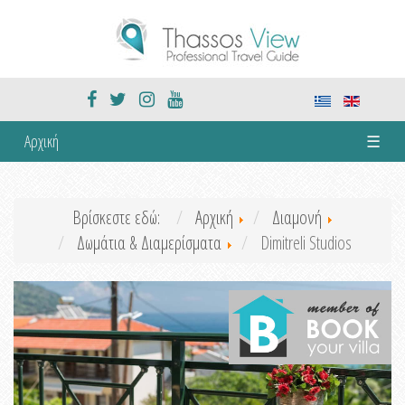
Αρχική
☰
Βρίσκεστε εδώ:
Αρχική
Διαμονή
Δωμάτια & Διαμερίσματα
Dimitreli Studios