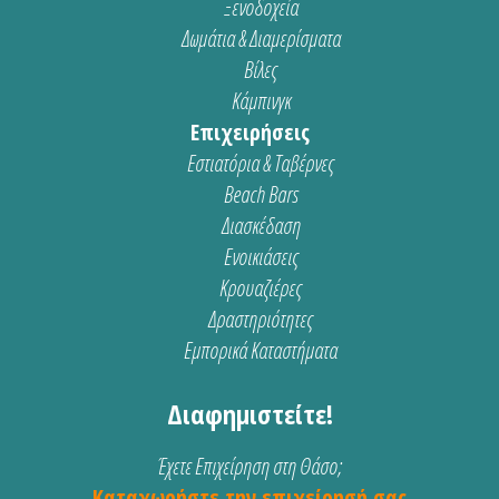
Ξενοδοχεία
Δωμάτια & Διαμερίσματα
Βίλες
Κάμπινγκ
Επιχειρήσεις
Εστιατόρια & Ταβέρνες
Beach Bars
Διασκέδαση
Ενοικιάσεις
Κρουαζιέρες
Δραστηριότητες
Εμπορικά Καταστήματα
Διαφημιστείτε!
Έχετε Επιχείρηση στη Θάσο;
Καταχωρήστε την επιχείρησή σας