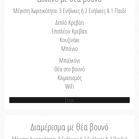
Μέγιστη Χωριτικότητα: 3 Ενήλικες ή 2 Ενήλικες & 1 Παιδί
Διπλό Κρεβάτι
Επιπλέον Κρεβάτι
Κουζινάκι
Μπάνιο
Μπαλκόνι
Θέα στο βουνό
Κλιματισμός
WiFi
Error
Διαμέρισμα με θέα βουνό