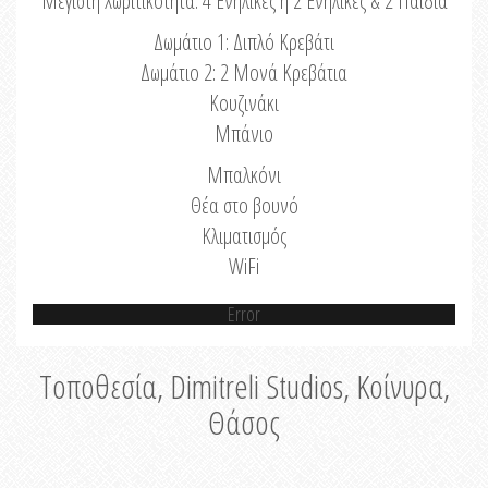
Μέγιστη Χωριτικότητα: 4 Ενήλικες ή 2 Ενήλικες & 2 Παιδιά
Δωμάτιο 1: Διπλό Κρεβάτι
Δωμάτιο 2: 2 Μονά Κρεβάτια
Κουζινάκι
Μπάνιο
Μπαλκόνι
Θέα στο βουνό
Κλιματισμός
WiFi
Error
Τοποθεσία, Dimitreli Studios, Κοίνυρα,
Θάσος