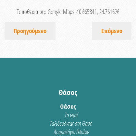
Τοποθεσία στο Google Maps:
40.665841, 24.761626
Προηγούμενο
Επόμενο
Θάσος
Θάσος
Το νησί
Ταξιδευόντας στη Θάσο
Δρομολόγια Πλοίων