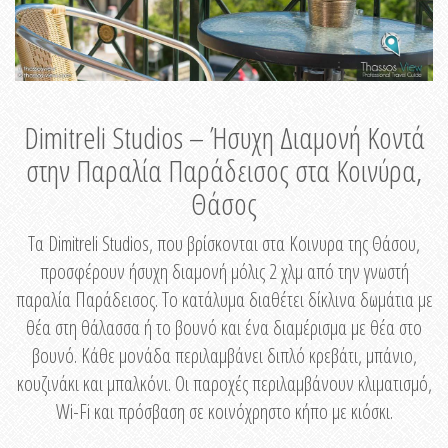
Dimitreli Studios – Ήσυχη Διαμονή Κοντά
στην Παραλία Παράδεισος στα Κοινύρα,
Θάσος
Τα Dimitreli Studios, που βρίσκονται στα Κοινυρα της Θάσου,
προσφέρουν ήσυχη διαμονή μόλις 2 χλμ από την γνωστή
παραλία Παράδεισος. Το κατάλυμα διαθέτει δίκλινα δωμάτια με
θέα στη θάλασσα ή το βουνό και ένα διαμέρισμα με θέα στο
βουνό. Κάθε μονάδα περιλαμβάνει διπλό κρεβάτι, μπάνιο,
κουζινάκι και μπαλκόνι. Οι παροχές περιλαμβάνουν κλιματισμό,
Wi-Fi και πρόσβαση σε κοινόχρηστο κήπο με κιόσκι.