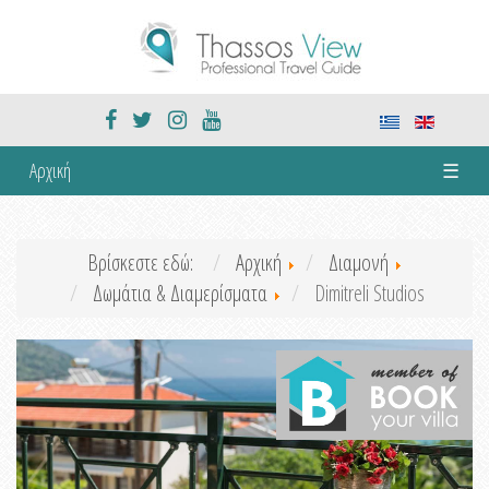
Αρχική
☰
Βρίσκεστε εδώ:
Αρχική
Διαμονή
Δωμάτια & Διαμερίσματα
Dimitreli Studios