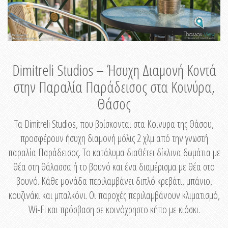
Dimitreli Studios – Ήσυχη Διαμονή Κοντά
στην Παραλία Παράδεισος στα Κοινύρα,
Θάσος
Τα Dimitreli Studios, που βρίσκονται στα Κοινυρα της Θάσου,
προσφέρουν ήσυχη διαμονή μόλις 2 χλμ από την γνωστή
παραλία Παράδεισος. Το κατάλυμα διαθέτει δίκλινα δωμάτια με
θέα στη θάλασσα ή το βουνό και ένα διαμέρισμα με θέα στο
βουνό. Κάθε μονάδα περιλαμβάνει διπλό κρεβάτι, μπάνιο,
κουζινάκι και μπαλκόνι. Οι παροχές περιλαμβάνουν κλιματισμό,
Wi-Fi και πρόσβαση σε κοινόχρηστο κήπο με κιόσκι.