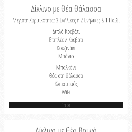
Δίκλινο με θέα θάλασσα
Μέγιστη Χωριτικότητα: 3 Ενήλικες ή 2 Ενήλικες & 1 Παιδί
Διπλό Κρεβάτι
Επιπλέον Κρεβάτι
Κουζινάκι
Μπάνιο
Μπαλκόνι
Θέα στη θάλασσα
Κλιματισμός
WiFi
Error
Δίκλινο με θέα βουνό