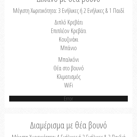
Μέγιστη Χωριτικότητα: 3 Ενήλικες ή 2 Ενήλικες & 1 Παιδί
Διπλό Κρεβάτι
Επιπλέον Κρεβάτι
Κουζινάκι
Μπάνιο
Μπαλκόνι
Θέα στο βουνό
Κλιματισμός
WiFi
Error
Διαμέρισμα με θέα βουνό