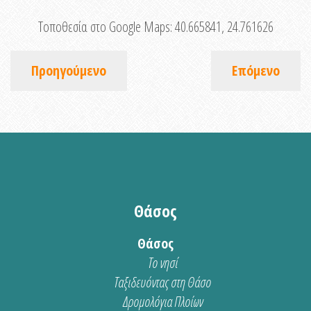
Τοποθεσία στο Google Maps:
40.665841, 24.761626
Προηγούμενο
Επόμενο
Θάσος
Θάσος
Το νησί
Ταξιδευόντας στη Θάσο
Δρομολόγια Πλοίων