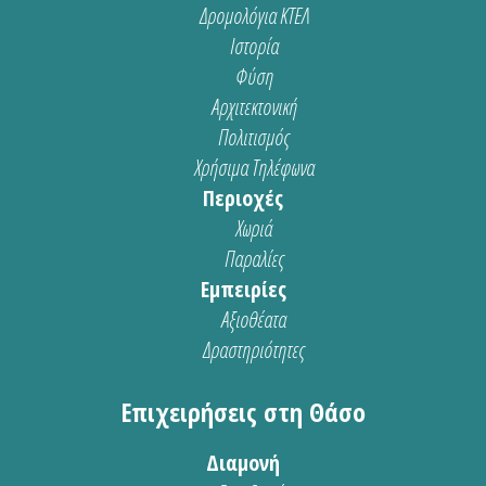
Δρομολόγια ΚΤΕΛ
Ιστορία
Φύση
Αρχιτεκτονική
Πολιτισμός
Χρήσιμα Τηλέφωνα
Περιοχές
Χωριά
Παραλίες
Εμπειρίες
Αξιοθέατα
Δραστηριότητες
Επιχειρήσεις στη Θάσο
Διαμονή