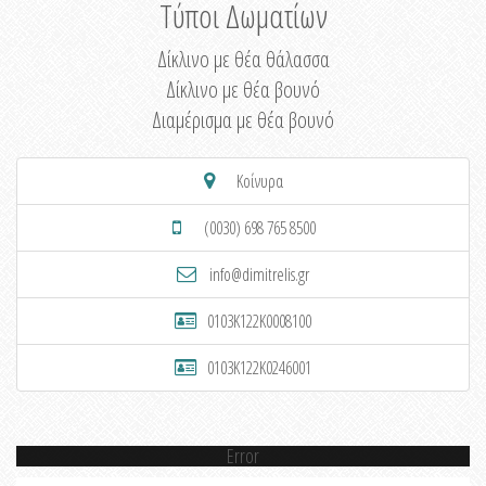
Τύποι Δωματίων
Δίκλινο με θέα θάλασσα
Δίκλινο με θέα βουνό
Διαμέρισμα με θέα βουνό
Κοίνυρα
(0030) 698 765 8500
info@dimitrelis.gr
0103K122K0008100
0103K122K0246001
Error