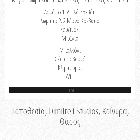
Μέγιστη Χωριτικότητα: 4 Ενήλικες ή 2 Ενήλικες & 2 Παιδιά
Δωμάτιο 1: Διπλό Κρεβάτι
Δωμάτιο 2: 2 Μονά Κρεβάτια
Κουζινάκι
Μπάνιο
Μπαλκόνι
Θέα στο βουνό
Κλιματισμός
WiFi
Error
Τοποθεσία, Dimitreli Studios, Κοίνυρα,
Θάσος