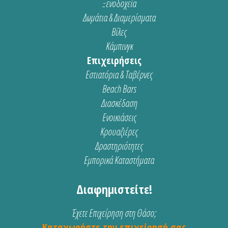
Ξενοδοχεία
Δωμάτια & Διαμερίσματα
Βίλες
Κάμπινγκ
Επιχειρήσεις
Εστιατόρια & Ταβέρνες
Beach Bars
Διασκέδαση
Ενοικιάσεις
Κρουαζιέρες
Δραστηριότητες
Εμπορικά Καταστήματα
Διαφημιστείτε!
Έχετε Επιχείρηση στη Θάσο;
Καταχωρήστε την επιχείρησή σας