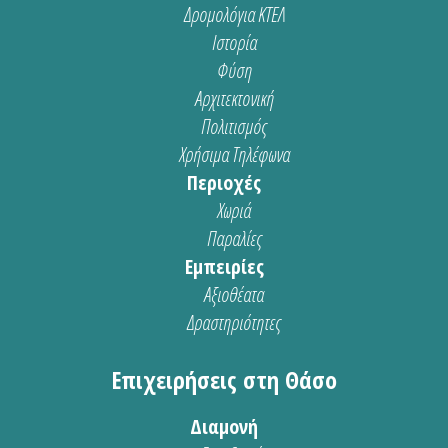
Δρομολόγια ΚΤΕΛ
Ιστορία
Φύση
Αρχιτεκτονική
Πολιτισμός
Χρήσιμα Τηλέφωνα
Περιοχές
Χωριά
Παραλίες
Εμπειρίες
Αξιοθέατα
Δραστηριότητες
Επιχειρήσεις στη Θάσο
Διαμονή