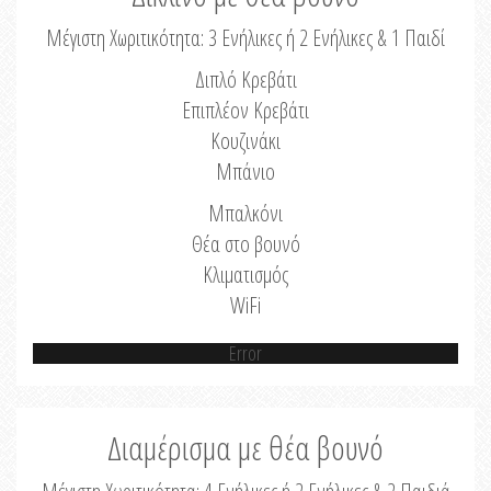
Μέγιστη Χωριτικότητα: 3 Ενήλικες ή 2 Ενήλικες & 1 Παιδί
Διπλό Κρεβάτι
Επιπλέον Κρεβάτι
Κουζινάκι
Μπάνιο
Μπαλκόνι
Θέα στο βουνό
Κλιματισμός
WiFi
Error
Διαμέρισμα με θέα βουνό