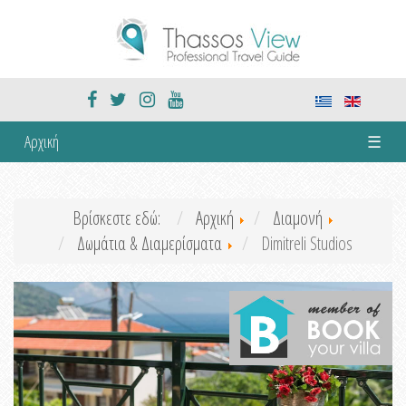
Αρχική
☰
Βρίσκεστε εδώ:
Αρχική
Διαμονή
Δωμάτια & Διαμερίσματα
Dimitreli Studios