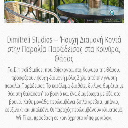
Dimitreli Studios – Ήσυχη Διαμονή Κοντά
στην Παραλία Παράδεισος στα Κοινύρα,
Θάσος
Τα Dimitreli Studios, που βρίσκονται στα Κοινυρα της Θάσου,
προσφέρουν ήσυχη διαμονή μόλις 2 χλμ από την γνωστή
παραλία Παράδεισος. Το κατάλυμα διαθέτει δίκλινα δωμάτια με
θέα στη θάλασσα ή το βουνό και ένα διαμέρισμα με θέα στο
βουνό. Κάθε μονάδα περιλαμβάνει διπλό κρεβάτι, μπάνιο,
κουζινάκι και μπαλκόνι. Οι παροχές περιλαμβάνουν κλιματισμό,
Wi-Fi και πρόσβαση σε κοινόχρηστο κήπο με κιόσκι.