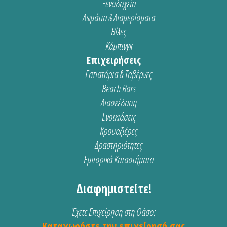
Ξενοδοχεία
Δωμάτια & Διαμερίσματα
Βίλες
Κάμπινγκ
Επιχειρήσεις
Εστιατόρια & Ταβέρνες
Beach Bars
Διασκέδαση
Ενοικιάσεις
Κρουαζιέρες
Δραστηριότητες
Εμπορικά Καταστήματα
Διαφημιστείτε!
Έχετε Επιχείρηση στη Θάσο;
Καταχωρήστε την επιχείρησή σας