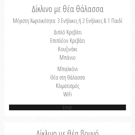
Δίκλινο με θέα θάλασσα
Μέγιστη Χωριτικότητα: 3 Ενήλικες ή 2 Ενήλικες & 1 Παιδί
Διπλό Κρεβάτι
Επιπλέον Κρεβάτι
Κουζινάκι
Μπάνιο
Μπαλκόνι
Θέα στη θάλασσα
Κλιματισμός
WiFi
Error
Δίκλινο με θέα βουνό