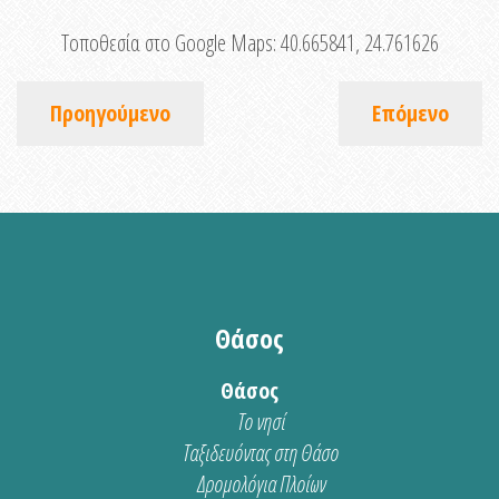
Τοποθεσία στο Google Maps:
40.665841, 24.761626
Προηγούμενο
Επόμενο
Θάσος
Θάσος
Το νησί
Ταξιδευόντας στη Θάσο
Δρομολόγια Πλοίων