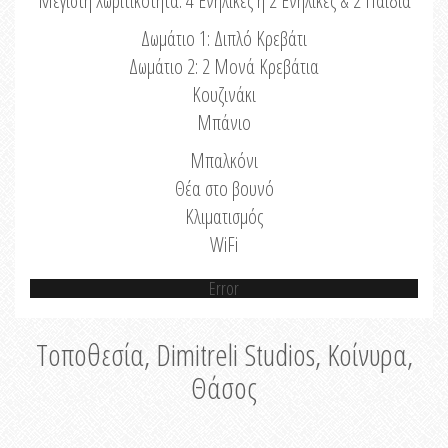
Μέγιστη Χωριτικότητα: 4 Ενήλικες ή 2 Ενήλικες & 2 Παιδιά
Δωμάτιο 1: Διπλό Κρεβάτι
Δωμάτιο 2: 2 Μονά Κρεβάτια
Κουζινάκι
Μπάνιο
Μπαλκόνι
Θέα στο βουνό
Κλιματισμός
WiFi
Error
Τοποθεσία, Dimitreli Studios, Κοίνυρα,
Θάσος