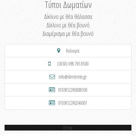
Τύποι Δωματίων
Δίκλινο με θέα θάλασσα
Δίκλινο με θέα βουνό
Διαμέρισμα με θέα βουνό
Κοίνυρα
(0030) 698 765 8500
info@dimitrelis.gr
0103K122K0008100
0103K122K0246001
Error