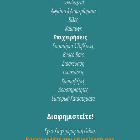
Ξενοδοχεία
Δωμάτια & Διαμερίσματα
Βίλες
Κάμπινγκ
Επιχειρήσεις
Εστιατόρια & Ταβέρνες
Beach Bars
Διασκέδαση
Ενοικιάσεις
Κρουαζιέρες
Δραστηριότητες
Εμπορικά Καταστήματα
Διαφημιστείτε!
Έχετε Επιχείρηση στη Θάσο;
Καταχωρήστε την επιχείρησή σας