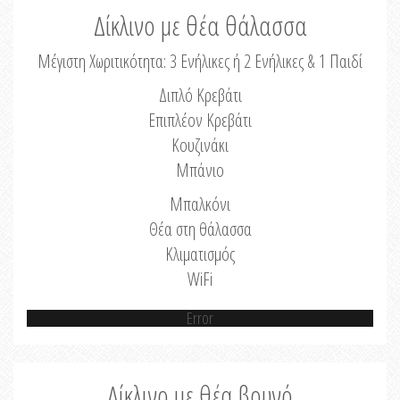
Δίκλινο με θέα θάλασσα
Μέγιστη Χωριτικότητα: 3 Ενήλικες ή 2 Ενήλικες & 1 Παιδί
Διπλό Κρεβάτι
Επιπλέον Κρεβάτι
Κουζινάκι
Μπάνιο
Μπαλκόνι
Θέα στη θάλασσα
Κλιματισμός
WiFi
Error
Δίκλινο με θέα βουνό