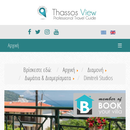
Αρχική
☰
Βρίσκεστε εδώ:
Αρχική
Διαμονή
Δωμάτια & Διαμερίσματα
Dimitreli Studios