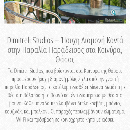
Dimitreli Studios – Ήσυχη Διαμονή Κοντά
στην Παραλία Παράδεισος στα Κοινύρα,
Θάσος
Τα Dimitreli Studios, που βρίσκονται στα Κοινυρα της Θάσου,
προσφέρουν ήσυχη διαμονή μόλις 2 χλμ από την γνωστή
παραλία Παράδεισος. Το κατάλυμα διαθέτει δίκλινα δωμάτια με
θέα στη θάλασσα ή το βουνό και ένα διαμέρισμα με θέα στο
βουνό. Κάθε μονάδα περιλαμβάνει διπλό κρεβάτι, μπάνιο,
κουζινάκι και μπαλκόνι. Οι παροχές περιλαμβάνουν κλιματισμό,
Wi-Fi και πρόσβαση σε κοινόχρηστο κήπο με κιόσκι.