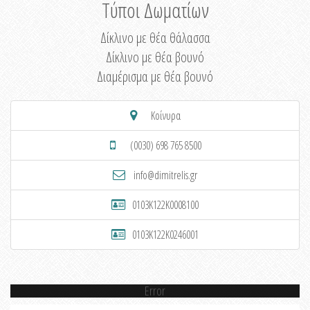
Τύποι Δωματίων
Δίκλινο με θέα θάλασσα
Δίκλινο με θέα βουνό
Διαμέρισμα με θέα βουνό
Κοίνυρα
(0030) 698 765 8500
info@dimitrelis.gr
0103K122K0008100
0103K122K0246001
Error