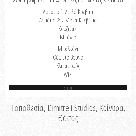
Μέγιστη Χωριτικότητα: 4 Ενήλικες ή 2 Ενήλικες & 2 Παιδιά
Δωμάτιο 1: Διπλό Κρεβάτι
Δωμάτιο 2: 2 Μονά Κρεβάτια
Κουζινάκι
Μπάνιο
Μπαλκόνι
Θέα στο βουνό
Κλιματισμός
WiFi
Error
Τοποθεσία, Dimitreli Studios, Κοίνυρα,
Θάσος