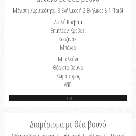
Μέγιστη Χωριτικότητα: 3 Ενήλικες ή 2 Ενήλικες & 1 Παιδί
Διπλό Κρεβάτι
Επιπλέον Κρεβάτι
Κουζινάκι
Μπάνιο
Μπαλκόνι
Θέα στο βουνό
Κλιματισμός
WiFi
Error
Διαμέρισμα με θέα βουνό