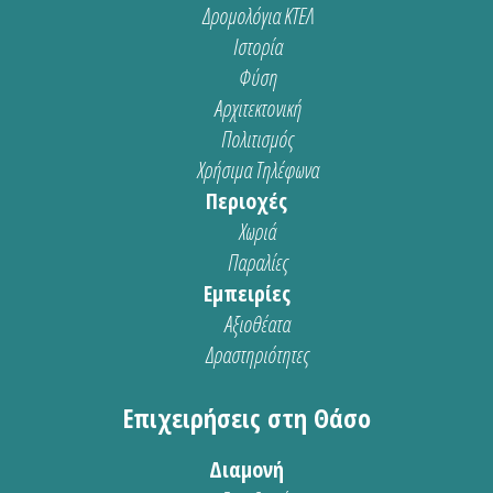
Δρομολόγια ΚΤΕΛ
Ιστορία
Φύση
Αρχιτεκτονική
Πολιτισμός
Χρήσιμα Τηλέφωνα
Περιοχές
Χωριά
Παραλίες
Εμπειρίες
Αξιοθέατα
Δραστηριότητες
Επιχειρήσεις στη Θάσο
Διαμονή