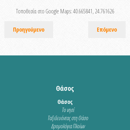
Τοποθεσία στο Google Maps:
40.665841, 24.761626
Προηγούμενο
Επόμενο
Θάσος
Θάσος
Το νησί
Ταξιδευόντας στη Θάσο
Δρομολόγια Πλοίων