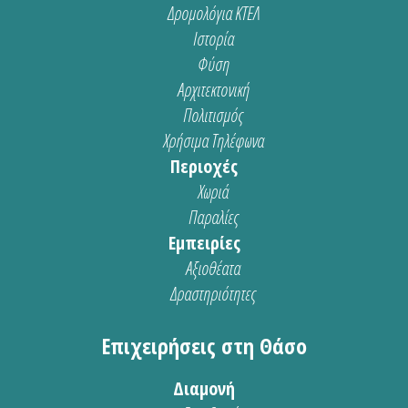
Δρομολόγια ΚΤΕΛ
Ιστορία
Φύση
Αρχιτεκτονική
Πολιτισμός
Χρήσιμα Τηλέφωνα
Περιοχές
Χωριά
Παραλίες
Εμπειρίες
Αξιοθέατα
Δραστηριότητες
Επιχειρήσεις στη Θάσο
Διαμονή