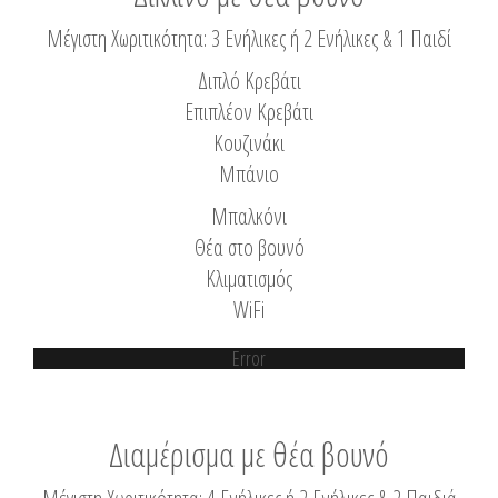
Μέγιστη Χωριτικότητα: 3 Ενήλικες ή 2 Ενήλικες & 1 Παιδί
Διπλό Κρεβάτι
Επιπλέον Κρεβάτι
Κουζινάκι
Μπάνιο
Μπαλκόνι
Θέα στο βουνό
Κλιματισμός
WiFi
Error
Διαμέρισμα με θέα βουνό