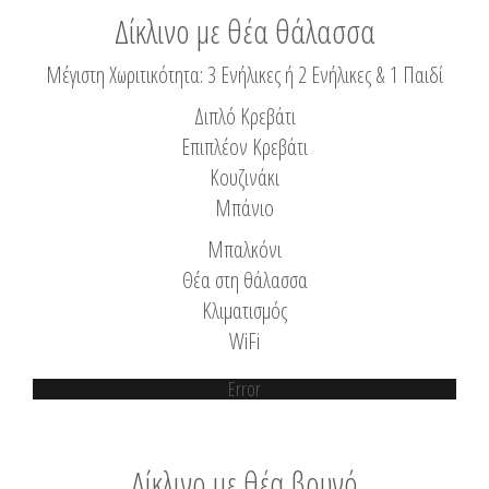
Δίκλινο με θέα θάλασσα
Μέγιστη Χωριτικότητα: 3 Ενήλικες ή 2 Ενήλικες & 1 Παιδί
Διπλό Κρεβάτι
Επιπλέον Κρεβάτι
Κουζινάκι
Μπάνιο
Μπαλκόνι
Θέα στη θάλασσα
Κλιματισμός
WiFi
Error
Δίκλινο με θέα βουνό