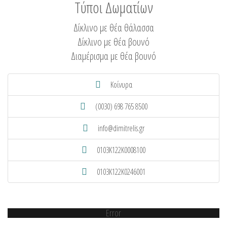
Τύποι Δωματίων
Δίκλινο με θέα θάλασσα
Δίκλινο με θέα βουνό
Διαμέρισμα με θέα βουνό
Κοίνυρα
(0030) 698 765 8500
info@dimitrelis.gr
0103K122K0008100
0103K122K0246001
Error