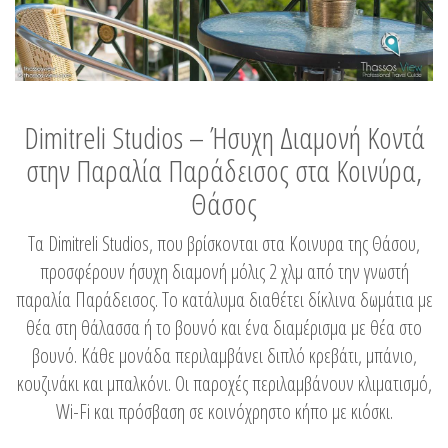
Dimitreli Studios – Ήσυχη Διαμονή Κοντά
στην Παραλία Παράδεισος στα Κοινύρα,
Θάσος
Τα Dimitreli Studios, που βρίσκονται στα Κοινυρα της Θάσου,
προσφέρουν ήσυχη διαμονή μόλις 2 χλμ από την γνωστή
παραλία Παράδεισος. Το κατάλυμα διαθέτει δίκλινα δωμάτια με
θέα στη θάλασσα ή το βουνό και ένα διαμέρισμα με θέα στο
βουνό. Κάθε μονάδα περιλαμβάνει διπλό κρεβάτι, μπάνιο,
κουζινάκι και μπαλκόνι. Οι παροχές περιλαμβάνουν κλιματισμό,
Wi-Fi και πρόσβαση σε κοινόχρηστο κήπο με κιόσκι.