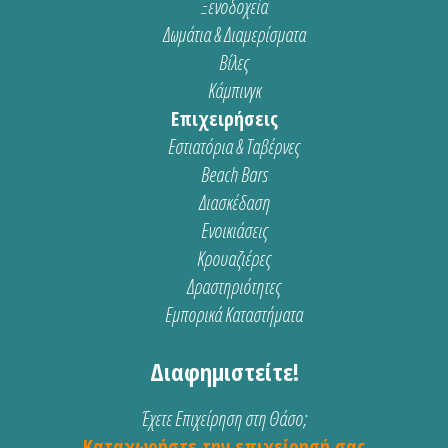
Ξενοδοχεία
Δωμάτια & Διαμερίσματα
Βίλες
Κάμπινγκ
Επιχειρήσεις
Εστιατόρια & Ταβέρνες
Beach Bars
Διασκέδαση
Ενοικιάσεις
Κρουαζιέρες
Δραστηριότητες
Εμπορικά Καταστήματα
Διαφημιστείτε!
Έχετε Επιχείρηση στη Θάσο;
Καταχωρήστε την επιχείρησή σας