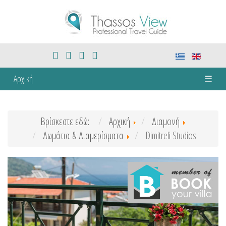
Αρχική
☰
Βρίσκεστε εδώ:
Αρχική
Διαμονή
Δωμάτια & Διαμερίσματα
Dimitreli Studios