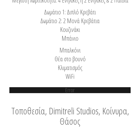
Μέγιστη Χωριτικότητα: 4 Ενήλικες ή 2 Ενήλικες & 2 Παιδιά
Δωμάτιο 1: Διπλό Κρεβάτι
Δωμάτιο 2: 2 Μονά Κρεβάτια
Κουζινάκι
Μπάνιο
Μπαλκόνι
Θέα στο βουνό
Κλιματισμός
WiFi
Error
Τοποθεσία, Dimitreli Studios, Κοίνυρα,
Θάσος