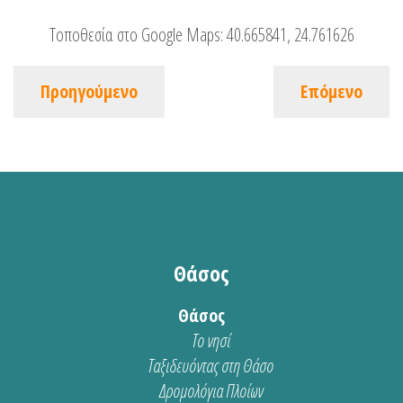
Τοποθεσία στο Google Maps:
40.665841, 24.761626
Προηγούμενο
Επόμενο
Θάσος
Θάσος
Το νησί
Ταξιδευόντας στη Θάσο
Δρομολόγια Πλοίων