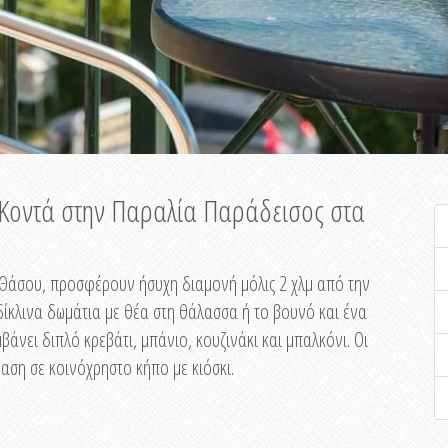
ή Κοντά στην Παραλία Παράδεισος στα
ης Θάσου, προσφέρουν ήσυχη διαμονή μόλις 2 χλμ από την
ίκλινα δωμάτια με θέα στη θάλασσα ή το βουνό και ένα
άνει διπλό κρεβάτι, μπάνιο, κουζινάκι και μπαλκόνι. Οι
αση σε κοινόχρηστο κήπο με κιόσκι.