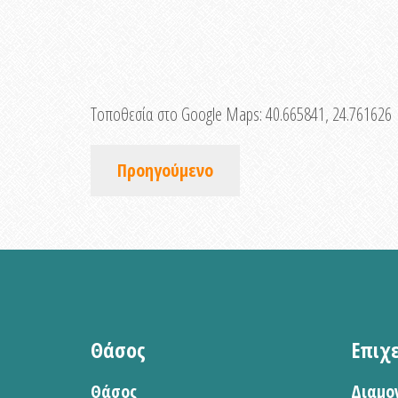
Τοποθεσία στο Google Maps:
40.665841, 24.761626
Προηγούμενο
Θάσος
Επιχ
Θάσος
Διαμο