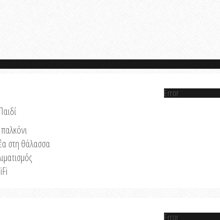
Error
Παιδί
παλκόνι
έα στη θάλασσα
λιματισμός
iFi
Error