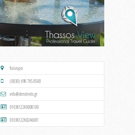
Κοίνυρα
(0030) 698 765 8500
info@dimitrelis.gr
0103K122K0008100
0103K122K0246001