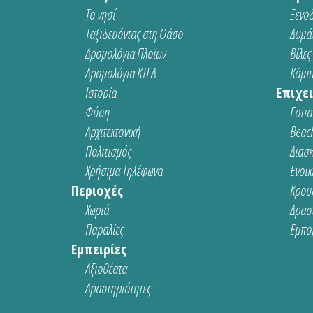
Το νησί
Ξενοδ
Ταξιδευόντας στη Θάσο
Δωμάτ
Δρομολόγια Πλοίων
Βίλες
Δρομολόγια ΚΤΕΛ
Κάμπι
Ιστορία
Επιχει
Φύση
Εστια
Αρχιτεκτονική
Beach
Πολιτισμός
Διασ
Χρήσιμα Τηλέφωνα
Ενοικ
Περιοχές
Κρου
Χωριά
Δρασ
Παραλίες
Εμπο
Εμπειρίες
Αξιοθέατα
Δραστηριότητες