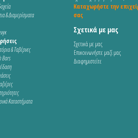
οχεία
Καταχωρήστε την επιχεί
ια & Διαμερίσματα
σας
Σχετικά με μας
νγκ
ρήσεις
Σχετικά με μας
τόρια & Ταβέρνες
Επικοινωνήστε μαζί μας
 Bars
Διαφημιστείτε
κέδαση
ιάσεις
αζιέρες
τηριότητες
ρικά Καταστήματα