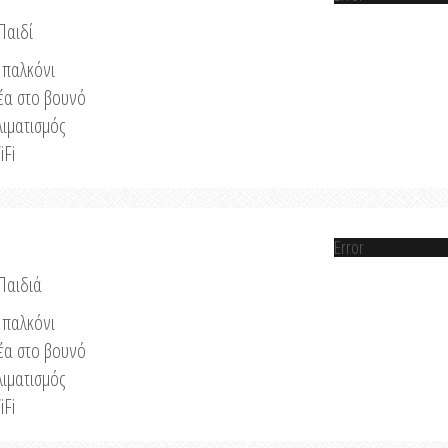
Παιδί
παλκόνι
έα στο βουνό
λιματισμός
iFi
Error
 Παιδιά
παλκόνι
έα στο βουνό
λιματισμός
iFi