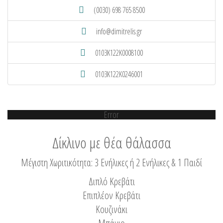
(0030) 698 765 8500
info@dimitrelis.gr
0103K122K0008100
0103K122K0246001
Error
Δίκλινο με θέα θάλασσα
Μέγιστη Χωριτικότητα: 3 Ενήλικες ή 2 Ενήλικες & 1 Παιδί
Διπλό Κρεβάτι
Επιπλέον Κρεβάτι
Κουζινάκι