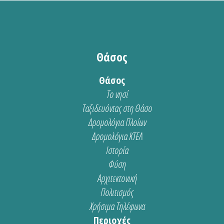
Θάσος
Θάσος
Το νησί
Ταξιδευόντας στη Θάσο
Δρομολόγια Πλοίων
Δρομολόγια ΚΤΕΛ
Ιστορία
Φύση
Αρχιτεκτονική
Πολιτισμός
Χρήσιμα Τηλέφωνα
Περιοχές