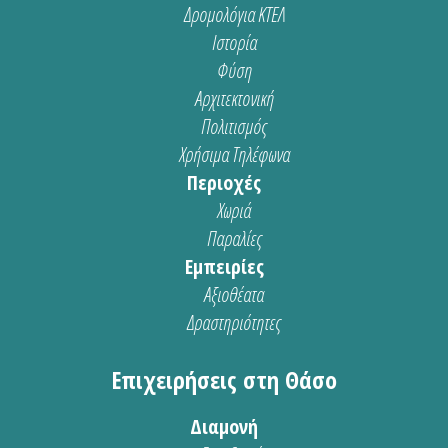
Δρομολόγια ΚΤΕΛ
Ιστορία
Φύση
Αρχιτεκτονική
Πολιτισμός
Χρήσιμα Τηλέφωνα
Περιοχές
Χωριά
Παραλίες
Εμπειρίες
Αξιοθέατα
Δραστηριότητες
Επιχειρήσεις στη Θάσο
Διαμονή