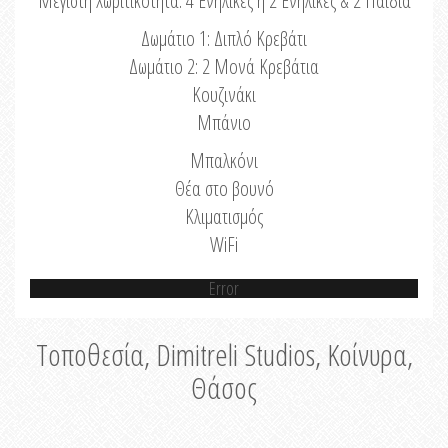
Μέγιστη Χωριτικότητα: 4 Ενήλικες ή 2 Ενήλικες & 2 Παιδιά
Δωμάτιο 1: Διπλό Κρεβάτι
Δωμάτιο 2: 2 Μονά Κρεβάτια
Κουζινάκι
Μπάνιο
Μπαλκόνι
Θέα στο βουνό
Κλιματισμός
WiFi
Error
Τοποθεσία, Dimitreli Studios, Κοίνυρα,
Θάσος