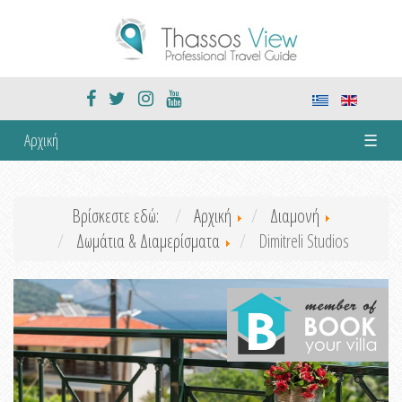
Αρχική
☰
Βρίσκεστε εδώ:
Αρχική
Διαμονή
Δωμάτια & Διαμερίσματα
Dimitreli Studios