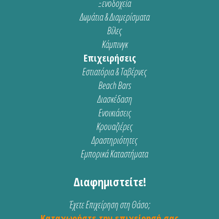
Ξενοδοχεία
Δωμάτια & Διαμερίσματα
Βίλες
Κάμπινγκ
Επιχειρήσεις
Εστιατόρια & Ταβέρνες
Beach Bars
Διασκέδαση
Ενοικιάσεις
Κρουαζιέρες
Δραστηριότητες
Εμπορικά Καταστήματα
Διαφημιστείτε!
Έχετε Επιχείρηση στη Θάσο;
Καταχωρήστε την επιχείρησή σας