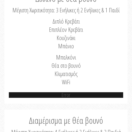
Μέγιστη Χωριτικότητα: 3 Ενήλικες ή 2 Ενήλικες & 1 Παιδί
Διπλό Κρεβάτι
Επιπλέον Κρεβάτι
Κουζινάκι
Μπάνιο
Μπαλκόνι
Θέα στο βουνό
Κλιματισμός
WiFi
Error
Διαμέρισμα με θέα βουνό