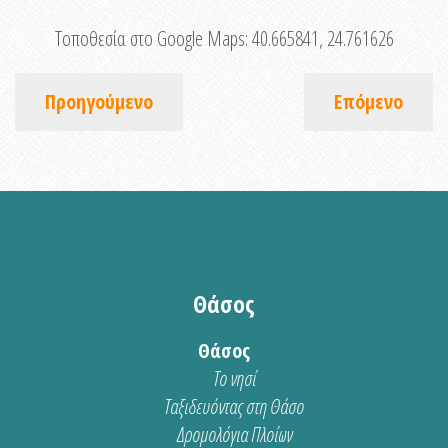
Τοποθεσία στο Google Maps:
40.665841, 24.761626
Προηγούμενο
Επόμενο
Θάσος
Θάσος
Το νησί
Ταξιδευόντας στη Θάσο
Δρομολόγια Πλοίων