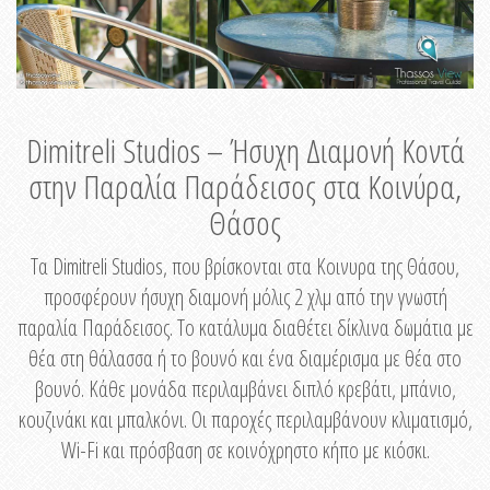
Dimitreli Studios – Ήσυχη Διαμονή Κοντά
στην Παραλία Παράδεισος στα Κοινύρα,
Θάσος
Τα Dimitreli Studios, που βρίσκονται στα Κοινυρα της Θάσου,
προσφέρουν ήσυχη διαμονή μόλις 2 χλμ από την γνωστή
παραλία Παράδεισος. Το κατάλυμα διαθέτει δίκλινα δωμάτια με
θέα στη θάλασσα ή το βουνό και ένα διαμέρισμα με θέα στο
βουνό. Κάθε μονάδα περιλαμβάνει διπλό κρεβάτι, μπάνιο,
κουζινάκι και μπαλκόνι. Οι παροχές περιλαμβάνουν κλιματισμό,
Wi-Fi και πρόσβαση σε κοινόχρηστο κήπο με κιόσκι.