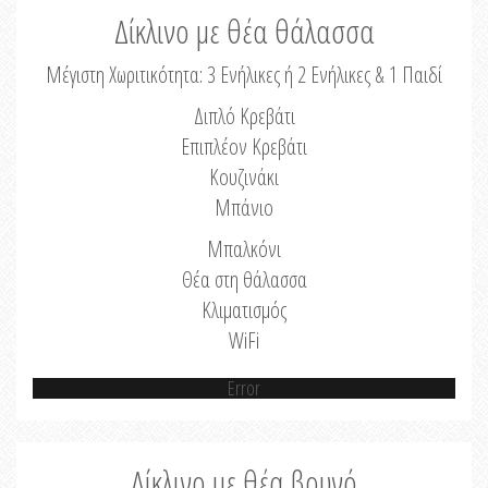
Δίκλινο με θέα θάλασσα
Μέγιστη Χωριτικότητα: 3 Ενήλικες ή 2 Ενήλικες & 1 Παιδί
Διπλό Κρεβάτι
Επιπλέον Κρεβάτι
Κουζινάκι
Μπάνιο
Μπαλκόνι
Θέα στη θάλασσα
Κλιματισμός
WiFi
Error
Δίκλινο με θέα βουνό