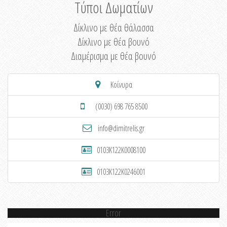
Τύποι Δωματίων
Δίκλινο με θέα θάλασσα
Δίκλινο με θέα βουνό
Διαμέρισμα με θέα βουνό
Κοίνυρα
(0030) 698 765 8500
info@dimitrelis.gr
0103K122K0008100
0103K122K0246001
Error