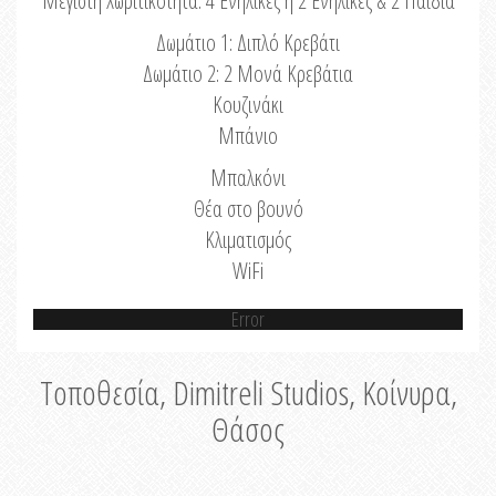
Μέγιστη Χωριτικότητα: 4 Ενήλικες ή 2 Ενήλικες & 2 Παιδιά
Δωμάτιο 1: Διπλό Κρεβάτι
Δωμάτιο 2: 2 Μονά Κρεβάτια
Κουζινάκι
Μπάνιο
Μπαλκόνι
Θέα στο βουνό
Κλιματισμός
WiFi
Error
Τοποθεσία, Dimitreli Studios, Κοίνυρα,
Θάσος