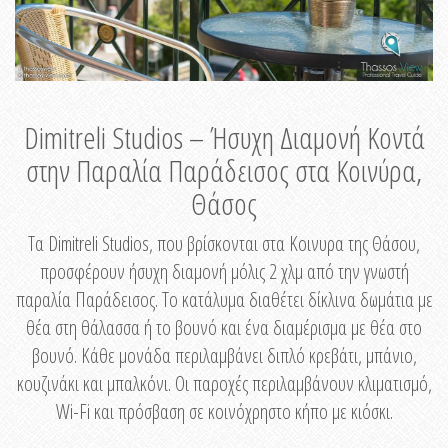
Dimitreli Studios – Ήσυχη Διαμονή Κοντά
στην Παραλία Παράδεισος στα Κοινύρα,
Θάσος
Τα Dimitreli Studios, που βρίσκονται στα Κοινυρα της Θάσου,
προσφέρουν ήσυχη διαμονή μόλις 2 χλμ από την γνωστή
παραλία Παράδεισος. Το κατάλυμα διαθέτει δίκλινα δωμάτια με
θέα στη θάλασσα ή το βουνό και ένα διαμέρισμα με θέα στο
βουνό. Κάθε μονάδα περιλαμβάνει διπλό κρεβάτι, μπάνιο,
κουζινάκι και μπαλκόνι. Οι παροχές περιλαμβάνουν κλιματισμό,
Wi-Fi και πρόσβαση σε κοινόχρηστο κήπο με κιόσκι.