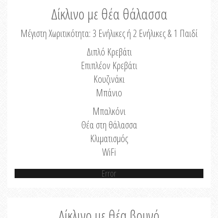
Δίκλινο με θέα θάλασσα
Μέγιστη Χωριτικότητα: 3 Ενήλικες ή 2 Ενήλικες & 1 Παιδί
Διπλό Κρεβάτι
Επιπλέον Κρεβάτι
Κουζινάκι
Μπάνιο
Μπαλκόνι
Θέα στη θάλασσα
Κλιματισμός
WiFi
Error
Δίκλινο με θέα βουνό