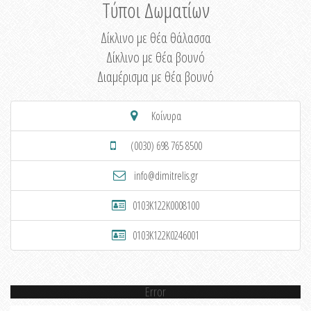
Τύποι Δωματίων
Δίκλινο με θέα θάλασσα
Δίκλινο με θέα βουνό
Διαμέρισμα με θέα βουνό
Κοίνυρα
(0030) 698 765 8500
info@dimitrelis.gr
0103K122K0008100
0103K122K0246001
Error