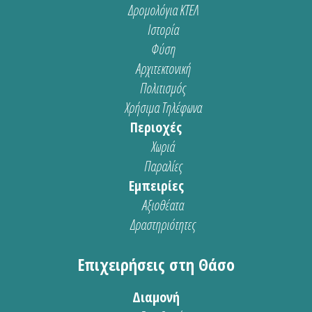
Δρομολόγια ΚΤΕΛ
Ιστορία
Φύση
Αρχιτεκτονική
Πολιτισμός
Χρήσιμα Τηλέφωνα
Περιοχές
Χωριά
Παραλίες
Εμπειρίες
Αξιοθέατα
Δραστηριότητες
Επιχειρήσεις στη Θάσο
Διαμονή