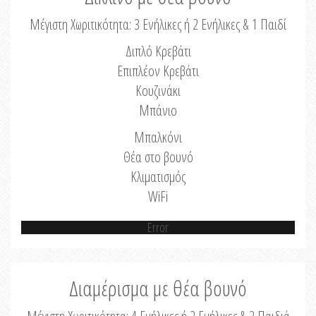
Μέγιστη Χωριτικότητα: 3 Ενήλικες ή 2 Ενήλικες & 1 Παιδί
Διπλό Κρεβάτι
Επιπλέον Κρεβάτι
Κουζινάκι
Μπάνιο
Μπαλκόνι
Θέα στο βουνό
Κλιματισμός
WiFi
Error
Διαμέρισμα με θέα βουνό