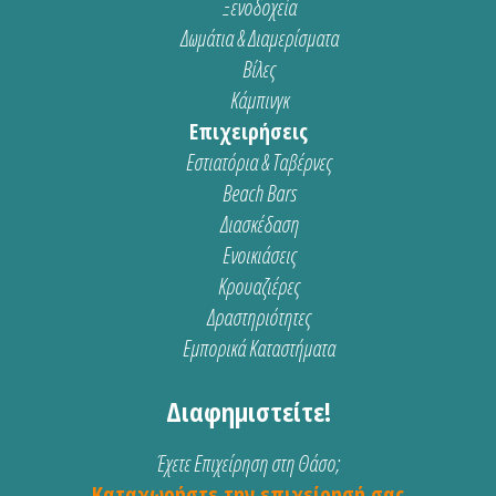
Ξενοδοχεία
Δωμάτια & Διαμερίσματα
Βίλες
Κάμπινγκ
Επιχειρήσεις
Εστιατόρια & Ταβέρνες
Beach Bars
Διασκέδαση
Ενοικιάσεις
Κρουαζιέρες
Δραστηριότητες
Εμπορικά Καταστήματα
Διαφημιστείτε!
Έχετε Επιχείρηση στη Θάσο;
Καταχωρήστε την επιχείρησή σας