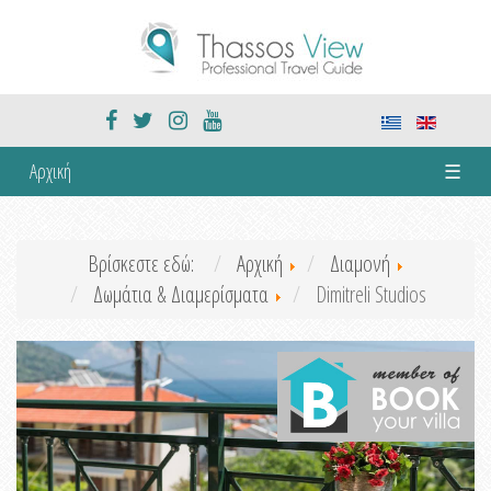
Αρχική
☰
Βρίσκεστε εδώ:
Αρχική
Διαμονή
Δωμάτια & Διαμερίσματα
Dimitreli Studios