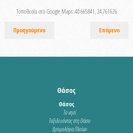
Τοποθεσία στο Google Maps:
40.665841, 24.761626
Προηγούμενο
Επόμενο
Θάσος
Θάσος
Το νησί
Ταξιδευόντας στη Θάσο
Δρομολόγια Πλοίων