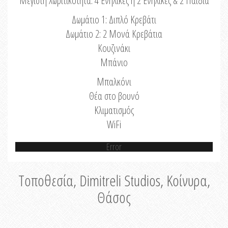
Μέγιστη Χωριτικότητα: 4 Ενήλικες ή 2 Ενήλικες & 2 Παιδιά
Δωμάτιο 1: Διπλό Κρεβάτι
Δωμάτιο 2: 2 Μονά Κρεβάτια
Κουζινάκι
Μπάνιο
Μπαλκόνι
Θέα στο βουνό
Κλιματισμός
WiFi
Error
Τοποθεσία, Dimitreli Studios, Κοίνυρα,
Θάσος