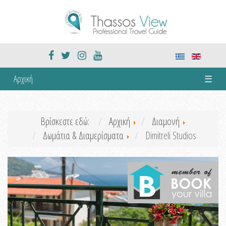
Αρχική
☰
Βρίσκεστε εδώ:
Αρχική
Διαμονή
Δωμάτια & Διαμερίσματα
Dimitreli Studios