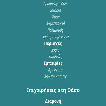
Δρομολόγια ΚΤΕΛ
Ιστορία
Φύση
Αρχιτεκτονική
Πολιτισμός
Χρήσιμα Τηλέφωνα
Περιοχές
Χωριά
Παραλίες
Εμπειρίες
Αξιοθέατα
Δραστηριότητες
Επιχειρήσεις στη Θάσο
Διαμονή