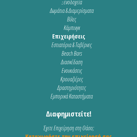
Ξενοδοχεία
Δωμάτια & Διαμερίσματα
Βίλες
Κάμπινγκ
Επιχειρήσεις
Εστιατόρια & Ταβέρνες
Beach Bars
Διασκέδαση
Ενοικιάσεις
Κρουαζιέρες
Δραστηριότητες
Εμπορικά Καταστήματα
Διαφημιστείτε!
Έχετε Επιχείρηση στη Θάσο;
Καταχωρήστε την επιχείρησή σας