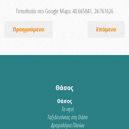
Τοποθεσία στο Google Maps:
40.665841, 24.761626
Προηγούμενο
Επόμενο
Θάσος
Θάσος
Το νησί
Ταξιδευόντας στη Θάσο
Δρομολόγια Πλοίων