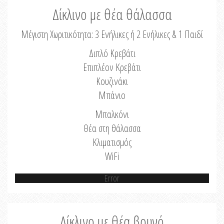
Δίκλινο με θέα θάλασσα
Μέγιστη Χωριτικότητα: 3 Ενήλικες ή 2 Ενήλικες & 1 Παιδί
Διπλό Κρεβάτι
Επιπλέον Κρεβάτι
Κουζινάκι
Μπάνιο
Μπαλκόνι
Θέα στη θάλασσα
Κλιματισμός
WiFi
Error
Δίκλινο με θέα βουνό