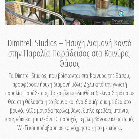
Dimitreli Studios – Ήσυχη Διαμονή Κοντά
στην Παραλία Παράδεισος στα Κοινύρα,
Θάσος
Τα Dimitreli Studios, που βρίσκονται στα Κοινυρα της Θάσου,
προσφέρουν ήσυχη διαμονή μόλις 2 χλμ από την γνωστή
παραλία Παράδεισος. Το κατάλυμα διαθέτει δίκλινα δωμάτια με
θέα στη θάλασσα ή το βουνό και ένα διαμέρισμα με θέα στο
βουνό. Κάθε μονάδα περιλαμβάνει διπλό κρεβάτι, μπάνιο,
κουζινάκι και μπαλκόνι. Οι παροχές περιλαμβάνουν κλιματισμό,
Wi-Fi και πρόσβαση σε κοινόχρηστο κήπο με κιόσκι.