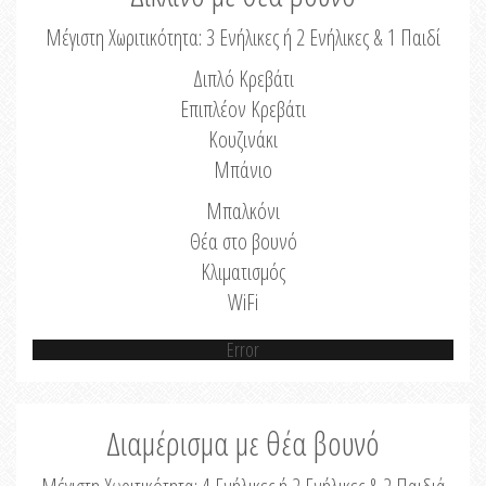
Μέγιστη Χωριτικότητα: 3 Ενήλικες ή 2 Ενήλικες & 1 Παιδί
Διπλό Κρεβάτι
Επιπλέον Κρεβάτι
Κουζινάκι
Μπάνιο
Μπαλκόνι
Θέα στο βουνό
Κλιματισμός
WiFi
Error
Διαμέρισμα με θέα βουνό