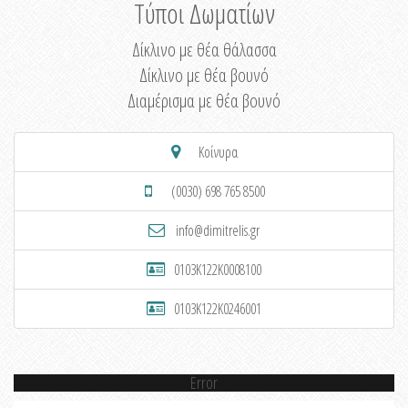
Τύποι Δωματίων
Δίκλινο με θέα θάλασσα
Δίκλινο με θέα βουνό
Διαμέρισμα με θέα βουνό
Κοίνυρα
(0030) 698 765 8500
info@dimitrelis.gr
0103K122K0008100
0103K122K0246001
Error