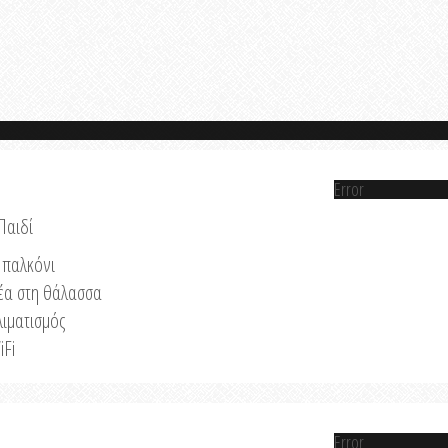
Error
Παιδί
παλκόνι
έα στη θάλασσα
λιματισμός
iFi
Error