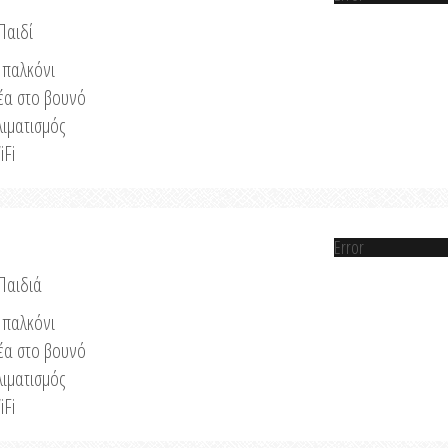
Παιδί
παλκόνι
έα στο βουνό
λιματισμός
iFi
Error
 Παιδιά
παλκόνι
έα στο βουνό
λιματισμός
iFi