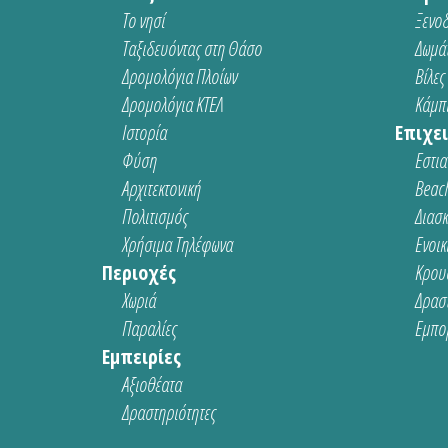
Το νησί
Ξενοδ
Ταξιδευόντας στη Θάσο
Δωμάτ
Δρομολόγια Πλοίων
Βίλες
Δρομολόγια ΚΤΕΛ
Κάμπι
Ιστορία
Επιχει
Φύση
Εστια
Αρχιτεκτονική
Beach
Πολιτισμός
Διασ
Χρήσιμα Τηλέφωνα
Ενοικ
Περιοχές
Κρου
Χωριά
Δρασ
Παραλίες
Εμπο
Εμπειρίες
Αξιοθέατα
Δραστηριότητες