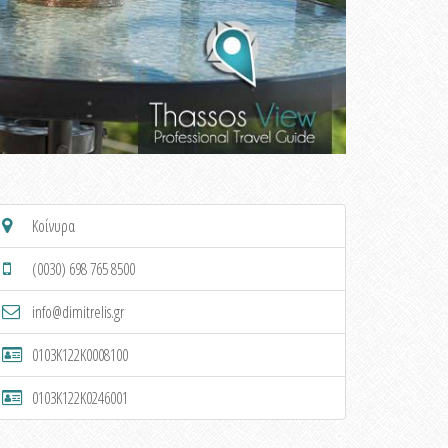
Κοίνυρα
(0030) 698 765 8500
info@dimitrelis.gr
0103K122K0008100
0103K122K0246001