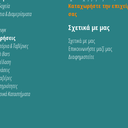
οχεία
Καταχωρήστε την επιχεί
ια & Διαμερίσματα
σας
Σχετικά με μας
νγκ
ρήσεις
Σχετικά με μας
τόρια & Ταβέρνες
Επικοινωνήστε μαζί μας
 Bars
Διαφημιστείτε
κέδαση
ιάσεις
αζιέρες
τηριότητες
ρικά Καταστήματα