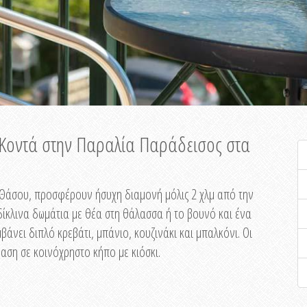
ή Κοντά στην Παραλία Παράδεισος στα
ης Θάσου, προσφέρουν ήσυχη διαμονή μόλις 2 χλμ από την
ίκλινα δωμάτια με θέα στη θάλασσα ή το βουνό και ένα
άνει διπλό κρεβάτι, μπάνιο, κουζινάκι και μπαλκόνι. Οι
αση σε κοινόχρηστο κήπο με κιόσκι.