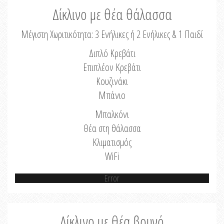
Δίκλινο με θέα θάλασσα
Μέγιστη Χωριτικότητα: 3 Ενήλικες ή 2 Ενήλικες & 1 Παιδί
Διπλό Κρεβάτι
Επιπλέον Κρεβάτι
Κουζινάκι
Μπάνιο
Μπαλκόνι
Θέα στη θάλασσα
Κλιματισμός
WiFi
Error
Δίκλινο με θέα βουνό