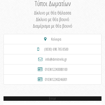
Τύποι Δωματίων
Δίκλινο με θέα θάλασσα
Δίκλινο με θέα βουνό
Διαμέρισμα με θέα βουνό
Κοίνυρα
(0030) 698 765 8500
info@dimitrelis.gr
0103K122K0008100
0103K122K0246001
Error