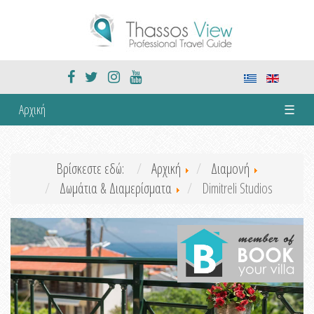
Αρχική
☰
Βρίσκεστε εδώ:
Αρχική
Διαμονή
Δωμάτια & Διαμερίσματα
Dimitreli Studios