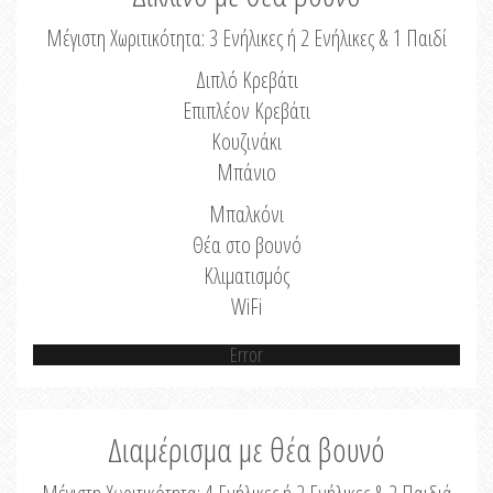
Μέγιστη Χωριτικότητα: 3 Ενήλικες ή 2 Ενήλικες & 1 Παιδί
Διπλό Κρεβάτι
Επιπλέον Κρεβάτι
Κουζινάκι
Μπάνιο
Μπαλκόνι
Θέα στο βουνό
Κλιματισμός
WiFi
Error
Διαμέρισμα με θέα βουνό