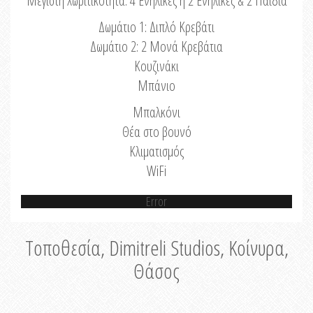
Μέγιστη Χωριτικότητα: 4 Ενήλικες ή 2 Ενήλικες & 2 Παιδιά
Δωμάτιο 1: Διπλό Κρεβάτι
Δωμάτιο 2: 2 Μονά Κρεβάτια
Κουζινάκι
Μπάνιο
Μπαλκόνι
Θέα στο βουνό
Κλιματισμός
WiFi
Error
Τοποθεσία, Dimitreli Studios, Κοίνυρα,
Θάσος