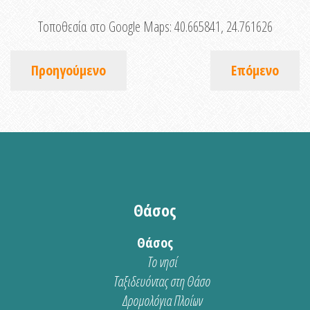
Τοποθεσία στο Google Maps:
40.665841, 24.761626
Προηγούμενο
Επόμενο
Θάσος
Θάσος
Το νησί
Ταξιδευόντας στη Θάσο
Δρομολόγια Πλοίων