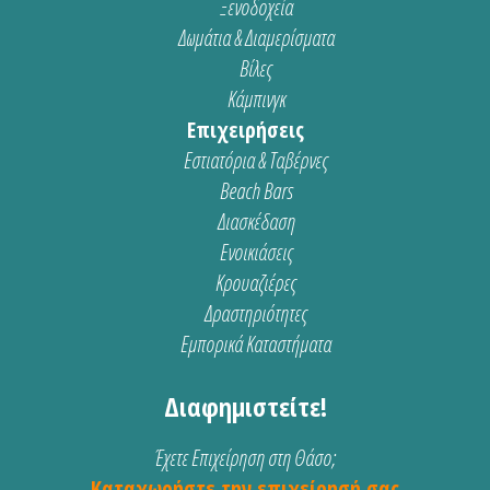
Ξενοδοχεία
Δωμάτια & Διαμερίσματα
Βίλες
Κάμπινγκ
Επιχειρήσεις
Εστιατόρια & Ταβέρνες
Beach Bars
Διασκέδαση
Ενοικιάσεις
Κρουαζιέρες
Δραστηριότητες
Εμπορικά Καταστήματα
Διαφημιστείτε!
Έχετε Επιχείρηση στη Θάσο;
Καταχωρήστε την επιχείρησή σας