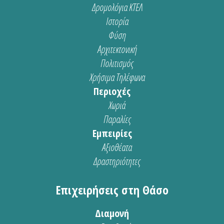
Δρομολόγια ΚΤΕΛ
Ιστορία
Φύση
Αρχιτεκτονική
Πολιτισμός
Χρήσιμα Τηλέφωνα
Περιοχές
Χωριά
Παραλίες
Εμπειρίες
Αξιοθέατα
Δραστηριότητες
Επιχειρήσεις στη Θάσο
Διαμονή