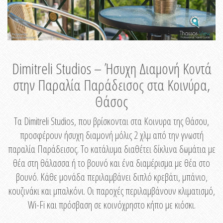
Dimitreli Studios – Ήσυχη Διαμονή Κοντά
στην Παραλία Παράδεισος στα Κοινύρα,
Θάσος
Τα Dimitreli Studios, που βρίσκονται στα Κοινυρα της Θάσου,
προσφέρουν ήσυχη διαμονή μόλις 2 χλμ από την γνωστή
παραλία Παράδεισος. Το κατάλυμα διαθέτει δίκλινα δωμάτια με
θέα στη θάλασσα ή το βουνό και ένα διαμέρισμα με θέα στο
βουνό. Κάθε μονάδα περιλαμβάνει διπλό κρεβάτι, μπάνιο,
κουζινάκι και μπαλκόνι. Οι παροχές περιλαμβάνουν κλιματισμό,
Wi-Fi και πρόσβαση σε κοινόχρηστο κήπο με κιόσκι.