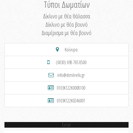
Τύποι Δωματίων
Δίκλινο με θέα θάλασσα
Δίκλινο με θέα βουνό
Διαμέρισμα με θέα βουνό
Κοίνυρα
(0030) 698 765 8500
info@dimitrelis.gr
0103K122K0008100
0103K122K0246001
Error