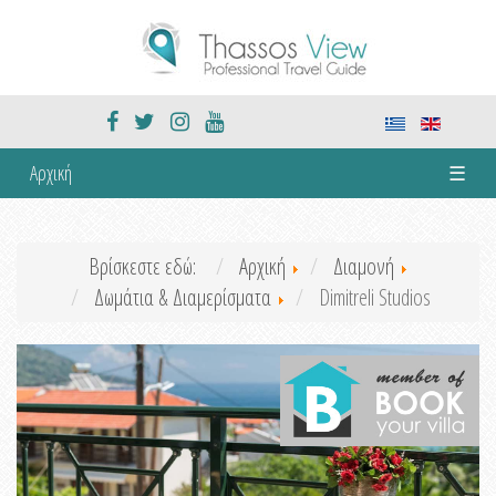
Αρχική
☰
Βρίσκεστε εδώ:
Αρχική
Διαμονή
Δωμάτια & Διαμερίσματα
Dimitreli Studios