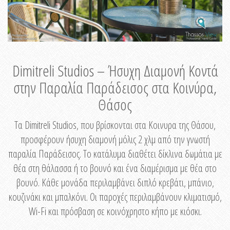
Dimitreli Studios – Ήσυχη Διαμονή Κοντά
στην Παραλία Παράδεισος στα Κοινύρα,
Θάσος
Τα Dimitreli Studios, που βρίσκονται στα Κοινυρα της Θάσου,
προσφέρουν ήσυχη διαμονή μόλις 2 χλμ από την γνωστή
παραλία Παράδεισος. Το κατάλυμα διαθέτει δίκλινα δωμάτια με
θέα στη θάλασσα ή το βουνό και ένα διαμέρισμα με θέα στο
βουνό. Κάθε μονάδα περιλαμβάνει διπλό κρεβάτι, μπάνιο,
κουζινάκι και μπαλκόνι. Οι παροχές περιλαμβάνουν κλιματισμό,
Wi-Fi και πρόσβαση σε κοινόχρηστο κήπο με κιόσκι.