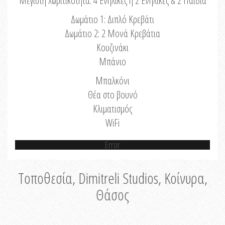
Μέγιστη Χωριτικότητα: 4 Ενήλικες ή 2 Ενήλικες & 2 Παιδιά
Δωμάτιο 1: Διπλό Κρεβάτι
Δωμάτιο 2: 2 Μονά Κρεβάτια
Κουζινάκι
Μπάνιο
Μπαλκόνι
Θέα στο βουνό
Κλιματισμός
WiFi
Error
Τοποθεσία, Dimitreli Studios, Κοίνυρα,
Θάσος