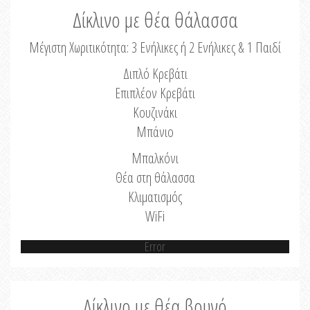
Δίκλινο με θέα θάλασσα
Μέγιστη Χωριτικότητα: 3 Ενήλικες ή 2 Ενήλικες & 1 Παιδί
Διπλό Κρεβάτι
Επιπλέον Κρεβάτι
Κουζινάκι
Μπάνιο
Μπαλκόνι
Θέα στη θάλασσα
Κλιματισμός
WiFi
Error
Δίκλινο με θέα βουνό