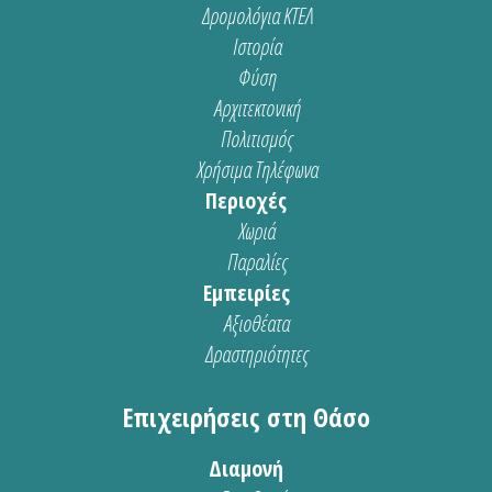
Δρομολόγια ΚΤΕΛ
Ιστορία
Φύση
Αρχιτεκτονική
Πολιτισμός
Χρήσιμα Τηλέφωνα
Περιοχές
Χωριά
Παραλίες
Εμπειρίες
Αξιοθέατα
Δραστηριότητες
Επιχειρήσεις στη Θάσο
Διαμονή