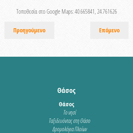
Τοποθεσία στο Google Maps:
40.665841, 24.761626
Προηγούμενο
Επόμενο
Θάσος
Θάσος
Το νησί
Ταξιδευόντας στη Θάσο
Δρομολόγια Πλοίων