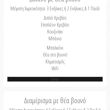
Μέγιστη Χωριτικότητα: 3 Ενήλικες ή 2 Ενήλικες & 1 Παιδί
Διπλό Κρεβάτι
Επιπλέον Κρεβάτι
Κουζινάκι
Μπάνιο
Μπαλκόνι
Θέα στο βουνό
Κλιματισμός
WiFi
Error
Διαμέρισμα με θέα βουνό