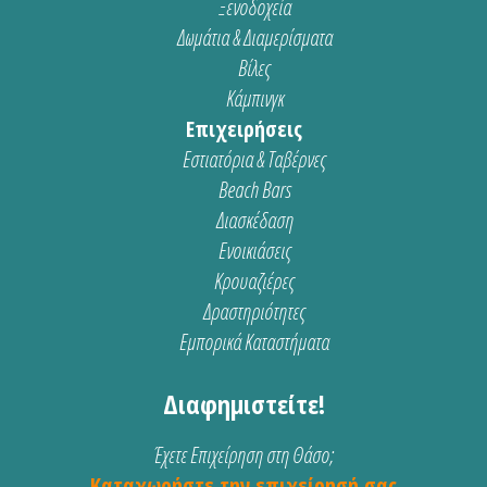
Ξενοδοχεία
Δωμάτια & Διαμερίσματα
Βίλες
Κάμπινγκ
Επιχειρήσεις
Εστιατόρια & Ταβέρνες
Beach Bars
Διασκέδαση
Ενοικιάσεις
Κρουαζιέρες
Δραστηριότητες
Εμπορικά Καταστήματα
Διαφημιστείτε!
Έχετε Επιχείρηση στη Θάσο;
Καταχωρήστε την επιχείρησή σας