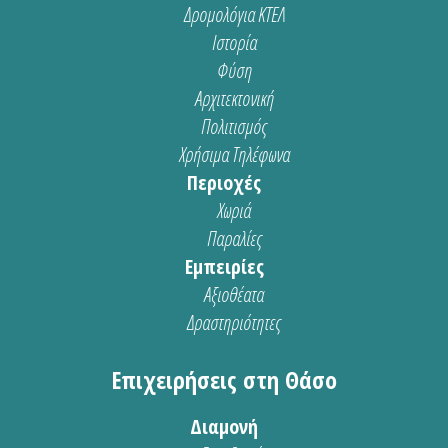
Δρομολόγια ΚΤΕΛ
Ιστορία
Φύση
Αρχιτεκτονική
Πολιτισμός
Χρήσιμα Τηλέφωνα
Περιοχές
Χωριά
Παραλίες
Εμπειρίες
Αξιοθέατα
Δραστηριότητες
Επιχειρήσεις στη Θάσο
Διαμονή