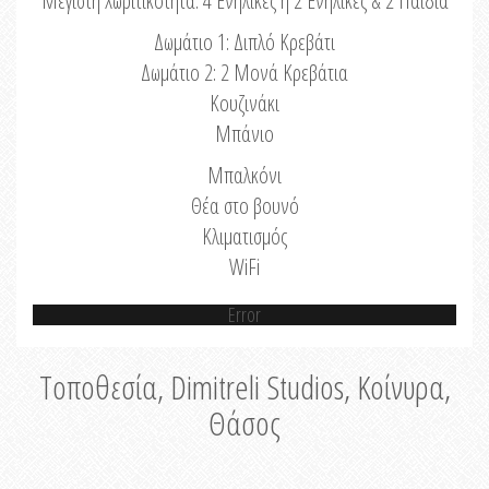
Μέγιστη Χωριτικότητα: 4 Ενήλικες ή 2 Ενήλικες & 2 Παιδιά
Δωμάτιο 1: Διπλό Κρεβάτι
Δωμάτιο 2: 2 Μονά Κρεβάτια
Κουζινάκι
Μπάνιο
Μπαλκόνι
Θέα στο βουνό
Κλιματισμός
WiFi
Error
Τοποθεσία, Dimitreli Studios, Κοίνυρα,
Θάσος