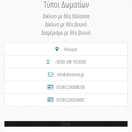
Τύποι Δωματίων
Δίκλινο με θέα θάλασσα
Δίκλινο με θέα βουνό
Διαμέρισμα με θέα βουνό
Κοίνυρα
(0030) 698 765 8500
info@dimitrelis.gr
0103K122K0008100
0103K122K0246001
Error