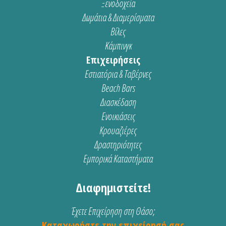
Ξενοδοχεία
Δωμάτια & Διαμερίσματα
Βίλες
Κάμπινγκ
Επιχειρήσεις
Εστιατόρια & Ταβέρνες
Beach Bars
Διασκέδαση
Ενοικιάσεις
Κρουαζιέρες
Δραστηριότητες
Εμπορικά Καταστήματα
Διαφημιστείτε!
Έχετε Επιχείρηση στη Θάσο;
Καταχωρήστε την επιχείρησή σας