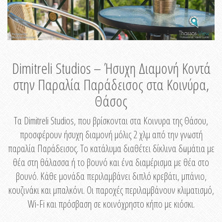
Dimitreli Studios – Ήσυχη Διαμονή Κοντά
στην Παραλία Παράδεισος στα Κοινύρα,
Θάσος
Τα Dimitreli Studios, που βρίσκονται στα Κοινυρα της Θάσου,
προσφέρουν ήσυχη διαμονή μόλις 2 χλμ από την γνωστή
παραλία Παράδεισος. Το κατάλυμα διαθέτει δίκλινα δωμάτια με
θέα στη θάλασσα ή το βουνό και ένα διαμέρισμα με θέα στο
βουνό. Κάθε μονάδα περιλαμβάνει διπλό κρεβάτι, μπάνιο,
κουζινάκι και μπαλκόνι. Οι παροχές περιλαμβάνουν κλιματισμό,
Wi-Fi και πρόσβαση σε κοινόχρηστο κήπο με κιόσκι.