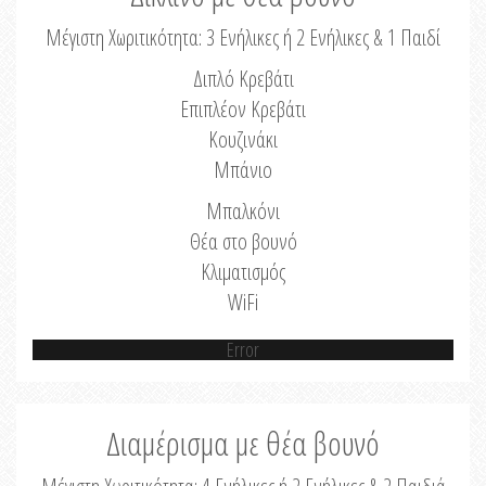
Μέγιστη Χωριτικότητα: 3 Ενήλικες ή 2 Ενήλικες & 1 Παιδί
Διπλό Κρεβάτι
Επιπλέον Κρεβάτι
Κουζινάκι
Μπάνιο
Μπαλκόνι
Θέα στο βουνό
Κλιματισμός
WiFi
Error
Διαμέρισμα με θέα βουνό