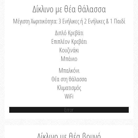
Δίκλινο με θέα θάλασσα
Μέγιστη Χωριτικότητα: 3 Ενήλικες ή 2 Ενήλικες & 1 Παιδί
Διπλό Κρεβάτι
Επιπλέον Κρεβάτι
Κουζινάκι
Μπάνιο
Μπαλκόνι
Θέα στη θάλασσα
Κλιματισμός
WiFi
Error
Δίκλινο με θέα βουνό