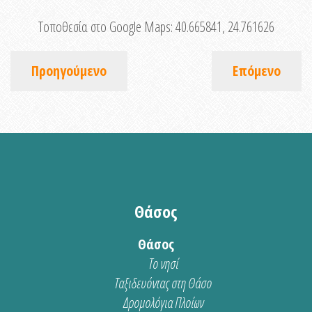
Τοποθεσία στο Google Maps:
40.665841, 24.761626
Προηγούμενο
Επόμενο
Θάσος
Θάσος
Το νησί
Ταξιδευόντας στη Θάσο
Δρομολόγια Πλοίων