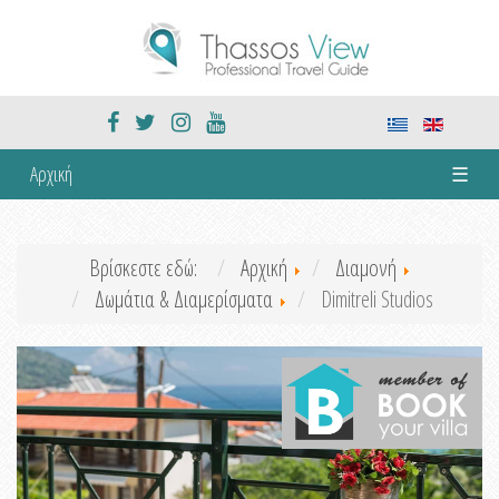
Αρχική
☰
Βρίσκεστε εδώ:
Αρχική
Διαμονή
Δωμάτια & Διαμερίσματα
Dimitreli Studios