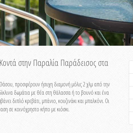
ή Κοντά στην Παραλία Παράδεισος στα
ης Θάσου, προσφέρουν ήσυχη διαμονή μόλις 2 χλμ από την
ίκλινα δωμάτια με θέα στη θάλασσα ή το βουνό και ένα
άνει διπλό κρεβάτι, μπάνιο, κουζινάκι και μπαλκόνι. Οι
αση σε κοινόχρηστο κήπο με κιόσκι.