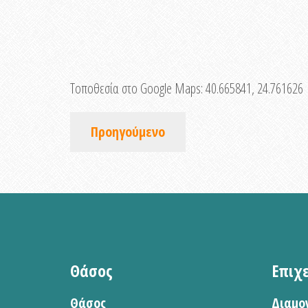
Τοποθεσία στο Google Maps:
40.665841, 24.761626
Προηγούμενο
Θάσος
Επιχ
Θάσος
Διαμο