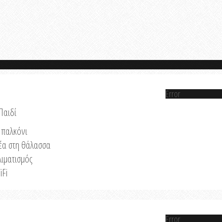
Error
Παιδί
παλκόνι
έα στη θάλασσα
λιματισμός
iFi
Error