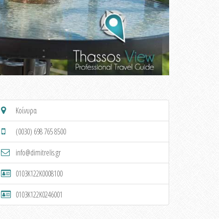
Κοίνυρα
(0030) 698 765 8500
info@dimitrelis.gr
0103K122K0008100
0103K122K0246001