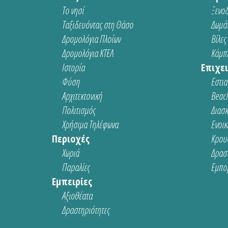
Το νησί
Ξενοδ
Ταξιδευόντας στη Θάσο
Δωμάτ
Δρομολόγια Πλοίων
Βίλες
Δρομολόγια ΚΤΕΛ
Κάμπι
Ιστορία
Επιχει
Φύση
Εστια
Αρχιτεκτονική
Beach
Πολιτισμός
Διασ
Χρήσιμα Τηλέφωνα
Ενοικ
Περιοχές
Κρου
Χωριά
Δρασ
Παραλίες
Εμπο
Εμπειρίες
Αξιοθέατα
Δραστηριότητες