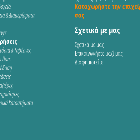
οχεία
Καταχωρήστε την επιχεί
ια & Διαμερίσματα
σας
Σχετικά με μας
νγκ
ρήσεις
Σχετικά με μας
τόρια & Ταβέρνες
Επικοινωνήστε μαζί μας
 Bars
Διαφημιστείτε
κέδαση
ιάσεις
αζιέρες
τηριότητες
ρικά Καταστήματα