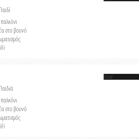
Παιδί
παλκόνι
έα στο βουνό
λιματισμός
iFi
Error
 Παιδιά
παλκόνι
έα στο βουνό
λιματισμός
iFi