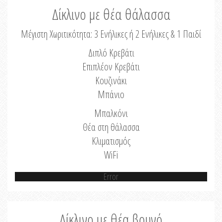
Δίκλινο με θέα θάλασσα
Μέγιστη Χωριτικότητα: 3 Ενήλικες ή 2 Ενήλικες & 1 Παιδί
Διπλό Κρεβάτι
Επιπλέον Κρεβάτι
Κουζινάκι
Μπάνιο
Μπαλκόνι
Θέα στη θάλασσα
Κλιματισμός
WiFi
Error
Δίκλινο με θέα βουνό