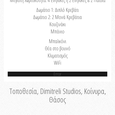
Μέγιστη Χωριτικότητα: 4 Ενήλικες ή 2 Ενήλικες & 2 Παιδιά
Δωμάτιο 1: Διπλό Κρεβάτι
Δωμάτιο 2: 2 Μονά Κρεβάτια
Κουζινάκι
Μπάνιο
Μπαλκόνι
Θέα στο βουνό
Κλιματισμός
WiFi
Error
Τοποθεσία, Dimitreli Studios, Κοίνυρα,
Θάσος