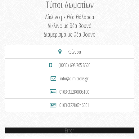
Τύποι Δωματίων
Δίκλινο με θέα θάλασσα
Δίκλινο με θέα βουνό
Διαμέρισμα με θέα βουνό
Κοίνυρα
(0030) 698 765 8500
info@dimitrelis.gr
0103K122K0008100
0103K122K0246001
Error