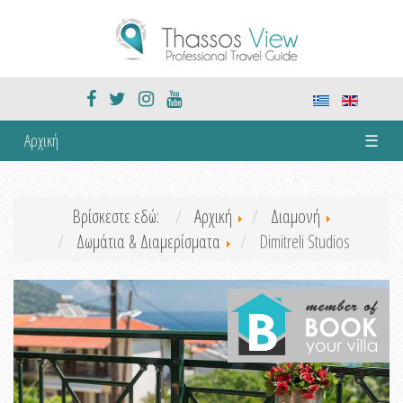
Αρχική
☰
Βρίσκεστε εδώ:
Αρχική
Διαμονή
Δωμάτια & Διαμερίσματα
Dimitreli Studios