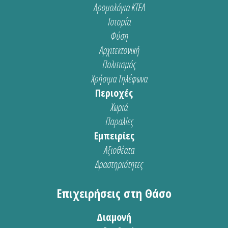
Δρομολόγια ΚΤΕΛ
Ιστορία
Φύση
Αρχιτεκτονική
Πολιτισμός
Χρήσιμα Τηλέφωνα
Περιοχές
Χωριά
Παραλίες
Εμπειρίες
Αξιοθέατα
Δραστηριότητες
Επιχειρήσεις στη Θάσο
Διαμονή