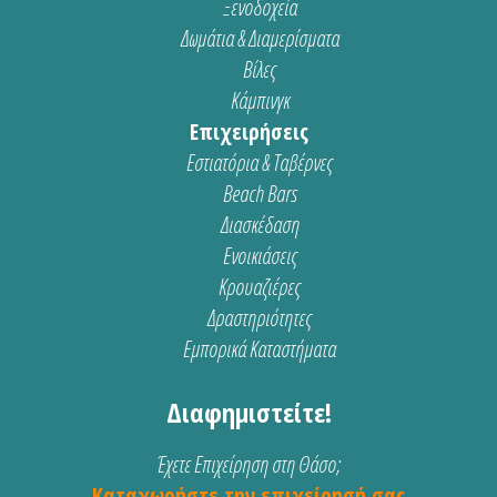
Ξενοδοχεία
Δωμάτια & Διαμερίσματα
Βίλες
Κάμπινγκ
Επιχειρήσεις
Εστιατόρια & Ταβέρνες
Beach Bars
Διασκέδαση
Ενοικιάσεις
Κρουαζιέρες
Δραστηριότητες
Εμπορικά Καταστήματα
Διαφημιστείτε!
Έχετε Επιχείρηση στη Θάσο;
Καταχωρήστε την επιχείρησή σας