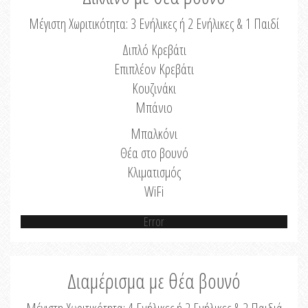
Μέγιστη Χωριτικότητα: 3 Ενήλικες ή 2 Ενήλικες & 1 Παιδί
Διπλό Κρεβάτι
Επιπλέον Κρεβάτι
Κουζινάκι
Μπάνιο
Μπαλκόνι
Θέα στο βουνό
Κλιματισμός
WiFi
Error
Διαμέρισμα με θέα βουνό