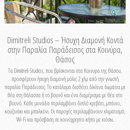
Dimitreli Studios – Ήσυχη Διαμονή Κοντά
στην Παραλία Παράδεισος στα Κοινύρα,
Θάσος
Τα Dimitreli Studios, που βρίσκονται στα Κοινυρα της Θάσου,
προσφέρουν ήσυχη διαμονή μόλις 2 χλμ από την γνωστή
παραλία Παράδεισος. Το κατάλυμα διαθέτει δίκλινα δωμάτια με
θέα στη θάλασσα ή το βουνό και ένα διαμέρισμα με θέα στο
βουνό. Κάθε μονάδα περιλαμβάνει διπλό κρεβάτι, μπάνιο,
κουζινάκι και μπαλκόνι. Οι παροχές περιλαμβάνουν κλιματισμό,
Wi-Fi και πρόσβαση σε κοινόχρηστο κήπο με κιόσκι.