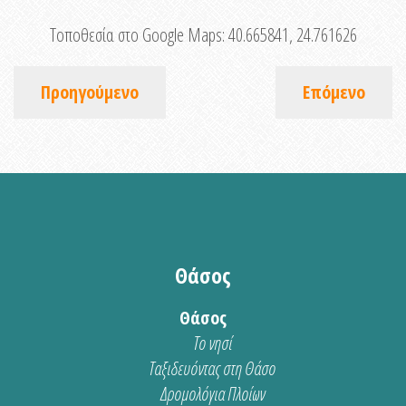
Τοποθεσία στο Google Maps:
40.665841, 24.761626
Προηγούμενο
Επόμενο
Θάσος
Θάσος
Το νησί
Ταξιδευόντας στη Θάσο
Δρομολόγια Πλοίων