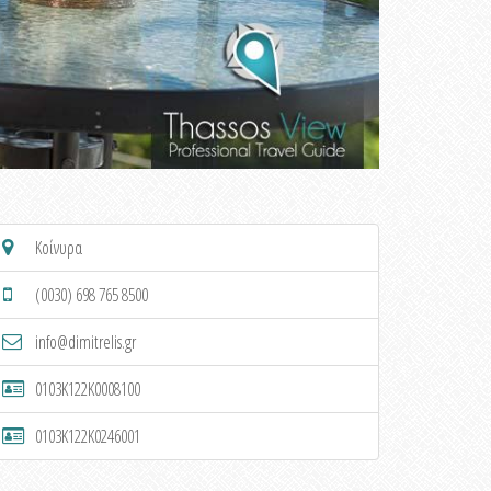
Κοίνυρα
(0030) 698 765 8500
info@dimitrelis.gr
0103K122K0008100
0103K122K0246001