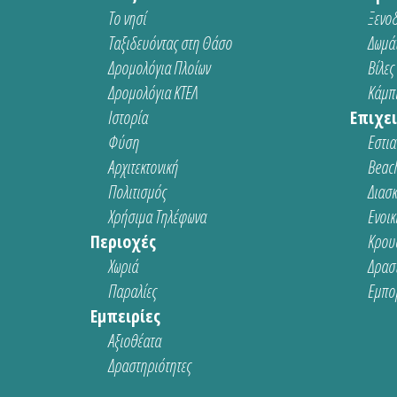
Το νησί
Ξενοδ
Ταξιδευόντας στη Θάσο
Δωμάτ
Δρομολόγια Πλοίων
Βίλες
Δρομολόγια ΚΤΕΛ
Κάμπι
Ιστορία
Επιχει
Φύση
Εστια
Αρχιτεκτονική
Beach
Πολιτισμός
Διασ
Χρήσιμα Τηλέφωνα
Ενοικ
Περιοχές
Κρου
Χωριά
Δρασ
Παραλίες
Εμπο
Εμπειρίες
Αξιοθέατα
Δραστηριότητες