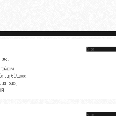
Error
Παιδί
παλκόνι
έα στη θάλασσα
λιματισμός
iFi
Error