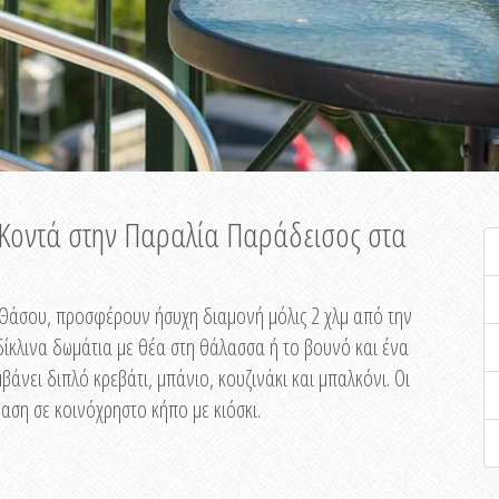
ή Κοντά στην Παραλία Παράδεισος στα
ης Θάσου, προσφέρουν ήσυχη διαμονή μόλις 2 χλμ από την
ίκλινα δωμάτια με θέα στη θάλασσα ή το βουνό και ένα
άνει διπλό κρεβάτι, μπάνιο, κουζινάκι και μπαλκόνι. Οι
αση σε κοινόχρηστο κήπο με κιόσκι.