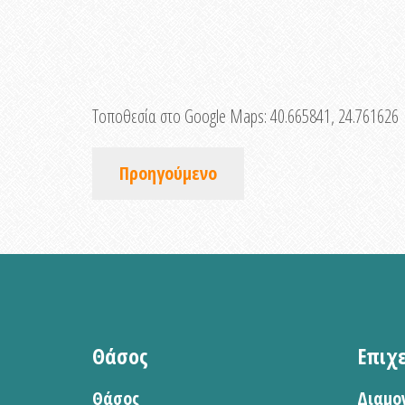
Τοποθεσία στο Google Maps:
40.665841, 24.761626
Προηγούμενο
Θάσος
Επιχ
Θάσος
Διαμο