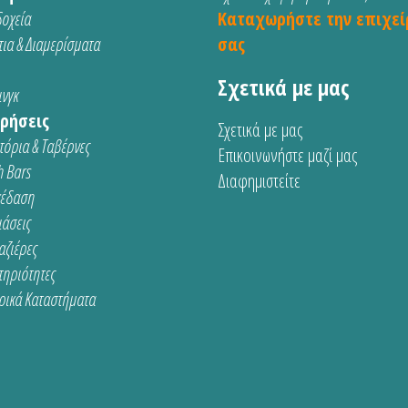
οχεία
Καταχωρήστε την επιχεί
ια & Διαμερίσματα
σας
Σχετικά με μας
νγκ
ρήσεις
Σχετικά με μας
τόρια & Ταβέρνες
Επικοινωνήστε μαζί μας
 Bars
Διαφημιστείτε
κέδαση
ιάσεις
αζιέρες
τηριότητες
ρικά Καταστήματα