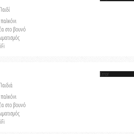
Παιδί
παλκόνι
έα στο βουνό
λιματισμός
iFi
Error
 Παιδιά
παλκόνι
έα στο βουνό
λιματισμός
iFi