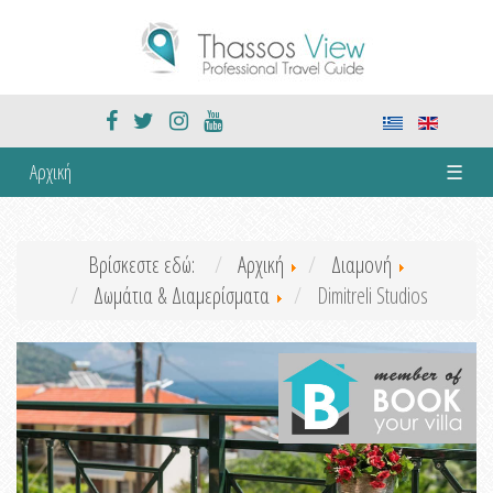
Αρχική
☰
Βρίσκεστε εδώ:
Αρχική
Διαμονή
Δωμάτια & Διαμερίσματα
Dimitreli Studios