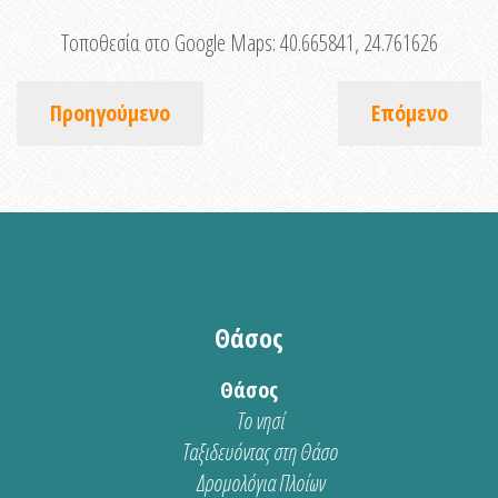
Τοποθεσία στο Google Maps:
40.665841, 24.761626
Προηγούμενο
Επόμενο
Θάσος
Θάσος
Το νησί
Ταξιδευόντας στη Θάσο
Δρομολόγια Πλοίων