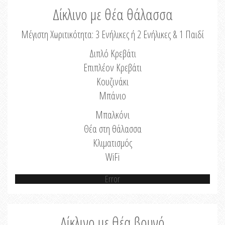
Δίκλινο με θέα θάλασσα
Μέγιστη Χωριτικότητα: 3 Ενήλικες ή 2 Ενήλικες & 1 Παιδί
Διπλό Κρεβάτι
Επιπλέον Κρεβάτι
Κουζινάκι
Μπάνιο
Μπαλκόνι
Θέα στη θάλασσα
Κλιματισμός
WiFi
Error
Δίκλινο με θέα βουνό