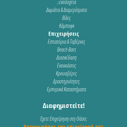
Ξενοδοχεία
Δωμάτια & Διαμερίσματα
Βίλες
Κάμπινγκ
Επιχειρήσεις
Εστιατόρια & Ταβέρνες
Beach Bars
Διασκέδαση
Ενοικιάσεις
Κρουαζιέρες
Δραστηριότητες
Εμπορικά Καταστήματα
Διαφημιστείτε!
Έχετε Επιχείρηση στη Θάσο;
Καταχωρήστε την επιχείρησή σας