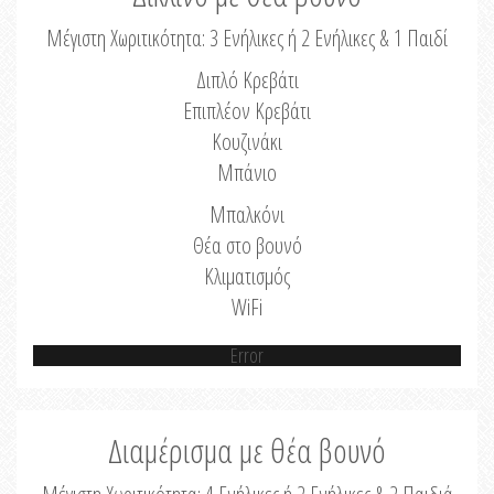
Μέγιστη Χωριτικότητα: 3 Ενήλικες ή 2 Ενήλικες & 1 Παιδί
Διπλό Κρεβάτι
Επιπλέον Κρεβάτι
Κουζινάκι
Μπάνιο
Μπαλκόνι
Θέα στο βουνό
Κλιματισμός
WiFi
Error
Διαμέρισμα με θέα βουνό