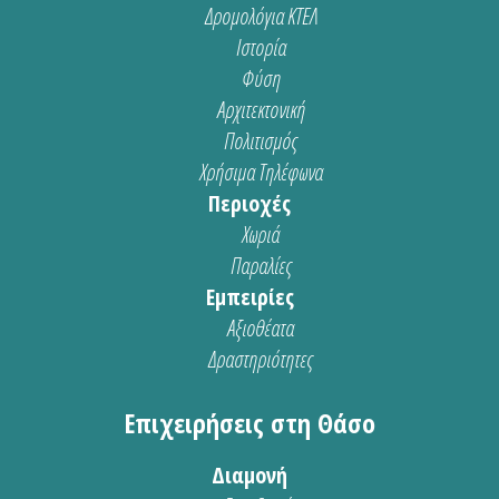
Δρομολόγια ΚΤΕΛ
Ιστορία
Φύση
Αρχιτεκτονική
Πολιτισμός
Χρήσιμα Τηλέφωνα
Περιοχές
Χωριά
Παραλίες
Εμπειρίες
Αξιοθέατα
Δραστηριότητες
Επιχειρήσεις στη Θάσο
Διαμονή