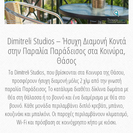
Dimitreli Studios – Ήσυχη Διαμονή Κοντά
στην Παραλία Παράδεισος στα Κοινύρα,
Θάσος
Τα Dimitreli Studios, που βρίσκονται στα Κοινυρα της Θάσου,
προσφέρουν ήσυχη διαμονή μόλις 2 χλμ από την γνωστή
παραλία Παράδεισος. Το κατάλυμα διαθέτει δίκλινα δωμάτια με
θέα στη θάλασσα ή το βουνό και ένα διαμέρισμα με θέα στο
βουνό. Κάθε μονάδα περιλαμβάνει διπλό κρεβάτι, μπάνιο,
κουζινάκι και μπαλκόνι. Οι παροχές περιλαμβάνουν κλιματισμό,
Wi-Fi και πρόσβαση σε κοινόχρηστο κήπο με κιόσκι.