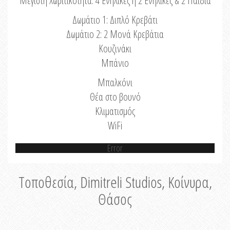
Μέγιστη Χωριτικότητα: 4 Ενήλικες ή 2 Ενήλικες & 2 Παιδιά
Δωμάτιο 1: Διπλό Κρεβάτι
Δωμάτιο 2: 2 Μονά Κρεβάτια
Κουζινάκι
Μπάνιο
Μπαλκόνι
Θέα στο βουνό
Κλιματισμός
WiFi
Error
Τοποθεσία, Dimitreli Studios, Κοίνυρα,
Θάσος