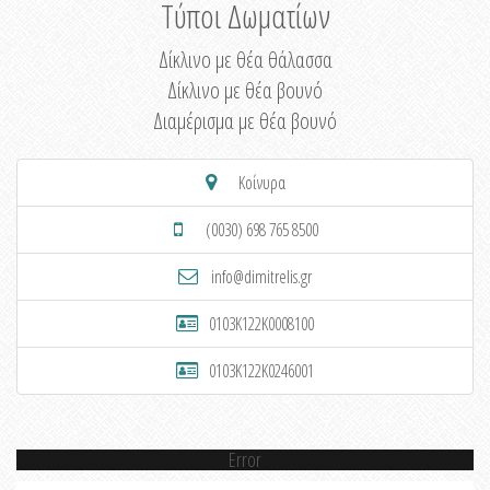
Τύποι Δωματίων
Δίκλινο με θέα θάλασσα
Δίκλινο με θέα βουνό
Διαμέρισμα με θέα βουνό
Κοίνυρα
(0030) 698 765 8500
info@dimitrelis.gr
0103K122K0008100
0103K122K0246001
Error