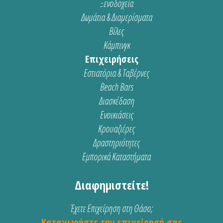
Ξενοδοχεία
Δωμάτια & Διαμερίσματα
Βίλες
Κάμπινγκ
Επιχειρήσεις
Εστιατόρια & Ταβέρνες
Beach Bars
Διασκέδαση
Ενοικιάσεις
Κρουαζιέρες
Δραστηριότητες
Εμπορικά Καταστήματα
Διαφημιστείτε!
Έχετε Επιχείρηση στη Θάσο;
Καταχωρήστε την επιχείρησή σας