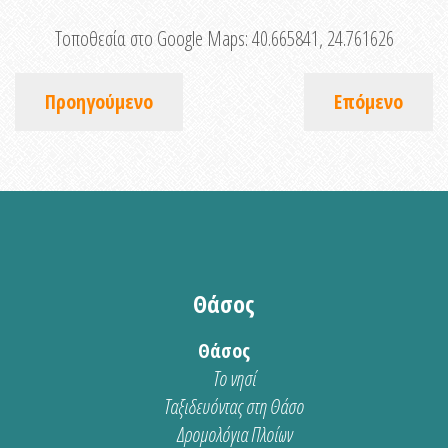
Τοποθεσία στο Google Maps:
40.665841, 24.761626
Προηγούμενο
Επόμενο
Θάσος
Θάσος
Το νησί
Ταξιδευόντας στη Θάσο
Δρομολόγια Πλοίων