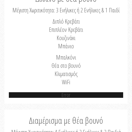
Μέγιστη Χωριτικότητα: 3 Ενήλικες ή 2 Ενήλικες & 1 Παιδί
Διπλό Κρεβάτι
Επιπλέον Κρεβάτι
Κουζινάκι
Μπάνιο
Μπαλκόνι
Θέα στο βουνό
Κλιματισμός
WiFi
Error
Διαμέρισμα με θέα βουνό