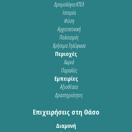
Δρομολόγια ΚΤΕΛ
Ιστορία
Φύση
Αρχιτεκτονική
Πολιτισμός
Χρήσιμα Τηλέφωνα
Περιοχές
Χωριά
Παραλίες
Εμπειρίες
Αξιοθέατα
Δραστηριότητες
Επιχειρήσεις στη Θάσο
Διαμονή