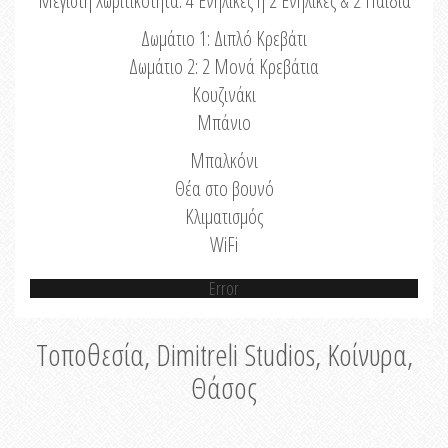
Μέγιστη Χωριτικότητα: 4 Ενήλικες ή 2 Ενήλικες & 2 Παιδιά
Δωμάτιο 1: Διπλό Κρεβάτι
Δωμάτιο 2: 2 Μονά Κρεβάτια
Κουζινάκι
Μπάνιο
Μπαλκόνι
Θέα στο βουνό
Κλιματισμός
WiFi
Error
Τοποθεσία, Dimitreli Studios, Κοίνυρα,
Θάσος