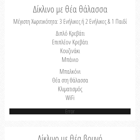
Δίκλινο με θέα θάλασσα
Μέγιστη Χωριτικότητα: 3 Ενήλικες ή 2 Ενήλικες & 1 Παιδί
Διπλό Κρεβάτι
Επιπλέον Κρεβάτι
Κουζινάκι
Μπάνιο
Μπαλκόνι
Θέα στη θάλασσα
Κλιματισμός
WiFi
Error
Δίκλινο με θέα βουνό