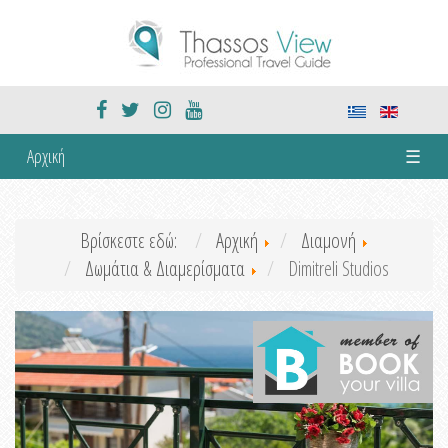
Αρχική
☰
Βρίσκεστε εδώ:
Αρχική
Διαμονή
Δωμάτια & Διαμερίσματα
Dimitreli Studios