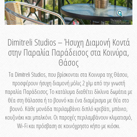
Dimitreli Studios – Ήσυχη Διαμονή Κοντά
στην Παραλία Παράδεισος στα Κοινύρα,
Θάσος
Τα Dimitreli Studios, που βρίσκονται στα Κοινυρα της Θάσου,
προσφέρουν ήσυχη διαμονή μόλις 2 χλμ από την γνωστή
παραλία Παράδεισος. Το κατάλυμα διαθέτει δίκλινα δωμάτια με
θέα στη θάλασσα ή το βουνό και ένα διαμέρισμα με θέα στο
βουνό. Κάθε μονάδα περιλαμβάνει διπλό κρεβάτι, μπάνιο,
κουζινάκι και μπαλκόνι. Οι παροχές περιλαμβάνουν κλιματισμό,
Wi-Fi και πρόσβαση σε κοινόχρηστο κήπο με κιόσκι.