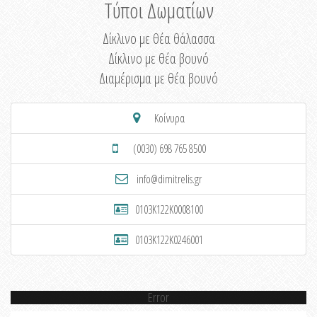
Τύποι Δωματίων
Δίκλινο με θέα θάλασσα
Δίκλινο με θέα βουνό
Διαμέρισμα με θέα βουνό
Κοίνυρα
(0030) 698 765 8500
info@dimitrelis.gr
0103K122K0008100
0103K122K0246001
Error