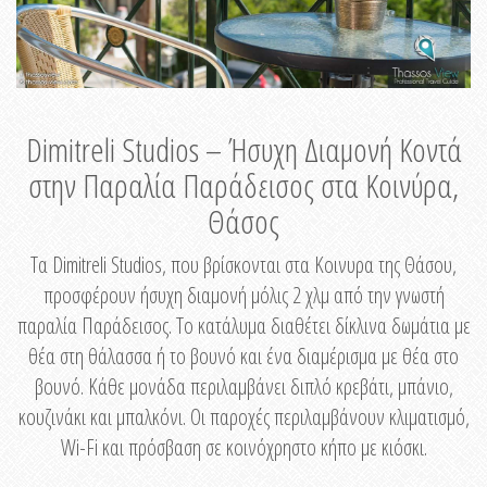
Dimitreli Studios – Ήσυχη Διαμονή Κοντά
στην Παραλία Παράδεισος στα Κοινύρα,
Θάσος
Τα Dimitreli Studios, που βρίσκονται στα Κοινυρα της Θάσου,
προσφέρουν ήσυχη διαμονή μόλις 2 χλμ από την γνωστή
παραλία Παράδεισος. Το κατάλυμα διαθέτει δίκλινα δωμάτια με
θέα στη θάλασσα ή το βουνό και ένα διαμέρισμα με θέα στο
βουνό. Κάθε μονάδα περιλαμβάνει διπλό κρεβάτι, μπάνιο,
κουζινάκι και μπαλκόνι. Οι παροχές περιλαμβάνουν κλιματισμό,
Wi-Fi και πρόσβαση σε κοινόχρηστο κήπο με κιόσκι.