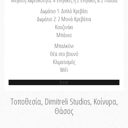
Μέγιστη Χωριτικότητα: 4 Ενήλικες ή 2 Ενήλικες & 2 Παιδιά
Δωμάτιο 1: Διπλό Κρεβάτι
Δωμάτιο 2: 2 Μονά Κρεβάτια
Κουζινάκι
Μπάνιο
Μπαλκόνι
Θέα στο βουνό
Κλιματισμός
WiFi
Error
Τοποθεσία, Dimitreli Studios, Κοίνυρα,
Θάσος