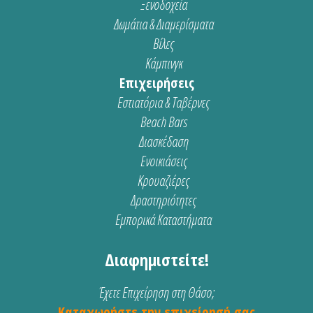
Ξενοδοχεία
Δωμάτια & Διαμερίσματα
Βίλες
Κάμπινγκ
Επιχειρήσεις
Εστιατόρια & Ταβέρνες
Beach Bars
Διασκέδαση
Ενοικιάσεις
Κρουαζιέρες
Δραστηριότητες
Εμπορικά Καταστήματα
Διαφημιστείτε!
Έχετε Επιχείρηση στη Θάσο;
Καταχωρήστε την επιχείρησή σας