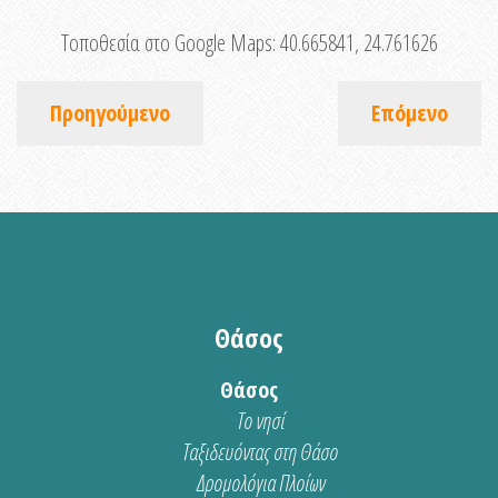
Τοποθεσία στο Google Maps:
40.665841, 24.761626
Προηγούμενο
Επόμενο
Θάσος
Θάσος
Το νησί
Ταξιδευόντας στη Θάσο
Δρομολόγια Πλοίων