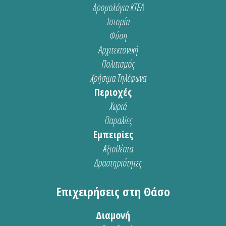
Δρομολόγια ΚΤΕΛ
Ιστορία
Φύση
Αρχιτεκτονική
Πολιτισμός
Χρήσιμα Τηλέφωνα
Περιοχές
Χωριά
Παραλίες
Εμπειρίες
Αξιοθέατα
Δραστηριότητες
Επιχειρήσεις στη Θάσο
Διαμονή