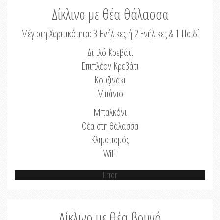
Δίκλινο με θέα θάλασσα
Μέγιστη Χωριτικότητα: 3 Ενήλικες ή 2 Ενήλικες & 1 Παιδί
Διπλό Κρεβάτι
Επιπλέον Κρεβάτι
Κουζινάκι
Μπάνιο
Μπαλκόνι
Θέα στη θάλασσα
Κλιματισμός
WiFi
Error
Δίκλινο με θέα βουνό