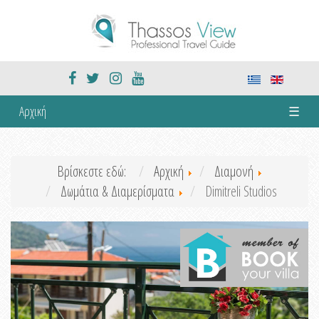
Αρχική
☰
Βρίσκεστε εδώ:
Αρχική
Διαμονή
Δωμάτια & Διαμερίσματα
Dimitreli Studios