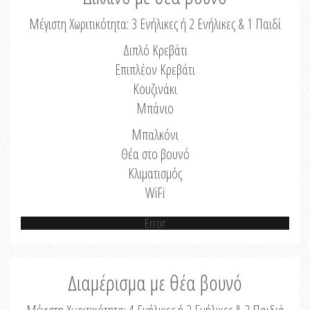
Μέγιστη Χωριτικότητα: 3 Ενήλικες ή 2 Ενήλικες & 1 Παιδί
Διπλό Κρεβάτι
Επιπλέον Κρεβάτι
Κουζινάκι
Μπάνιο
Μπαλκόνι
Θέα στο βουνό
Κλιματισμός
WiFi
Error
Διαμέρισμα με θέα βουνό