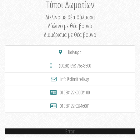
Τύποι Δωματίων
Δίκλινο με θέα θάλασσα
Δίκλινο με θέα βουνό
Διαμέρισμα με θέα βουνό
Κοίνυρα
(0030) 698 765 8500
info@dimitrelis.gr
0103K122K0008100
0103K122K0246001
Error