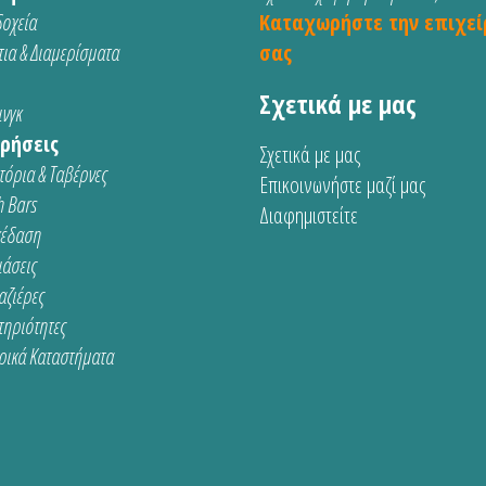
οχεία
Καταχωρήστε την επιχεί
ια & Διαμερίσματα
σας
Σχετικά με μας
νγκ
ρήσεις
Σχετικά με μας
τόρια & Ταβέρνες
Επικοινωνήστε μαζί μας
 Bars
Διαφημιστείτε
κέδαση
ιάσεις
αζιέρες
τηριότητες
ρικά Καταστήματα