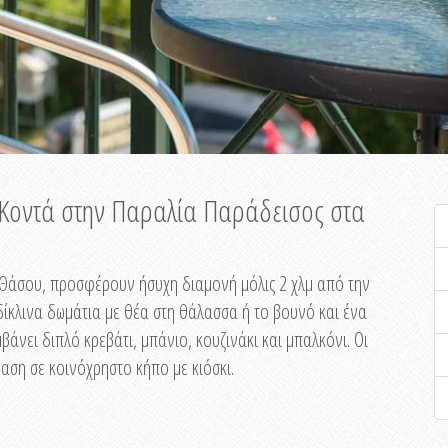
ή Κοντά στην Παραλία Παράδεισος στα
ης Θάσου, προσφέρουν ήσυχη διαμονή μόλις 2 χλμ από την
ίκλινα δωμάτια με θέα στη θάλασσα ή το βουνό και ένα
άνει διπλό κρεβάτι, μπάνιο, κουζινάκι και μπαλκόνι. Οι
αση σε κοινόχρηστο κήπο με κιόσκι.