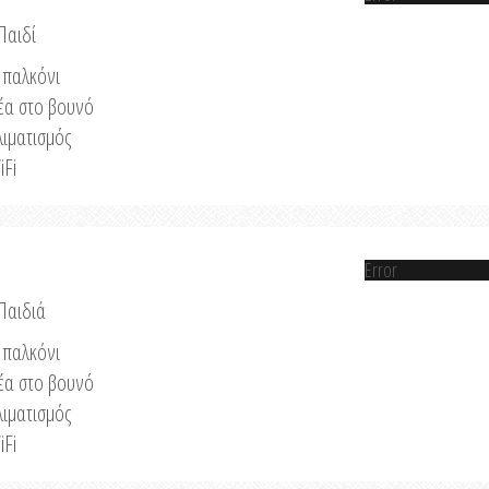
Παιδί
παλκόνι
έα στο βουνό
λιματισμός
iFi
Error
 Παιδιά
παλκόνι
έα στο βουνό
λιματισμός
iFi