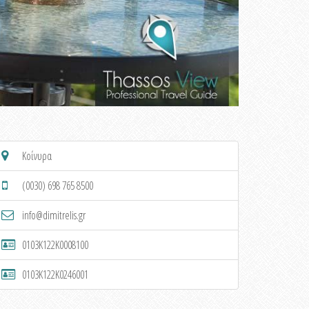
Κοίνυρα
(0030) 698 765 8500
info@dimitrelis.gr
0103K122K0008100
0103K122K0246001