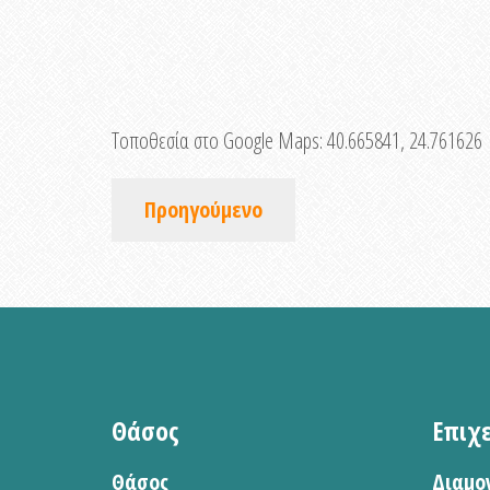
Τοποθεσία στο Google Maps:
40.665841, 24.761626
Προηγούμενο
Θάσος
Επιχ
Θάσος
Διαμο