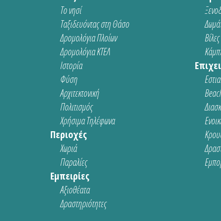
Το νησί
Ξενοδ
Ταξιδευόντας στη Θάσο
Δωμάτ
Δρομολόγια Πλοίων
Βίλες
Δρομολόγια ΚΤΕΛ
Κάμπι
Ιστορία
Επιχει
Φύση
Εστια
Αρχιτεκτονική
Beach
Πολιτισμός
Διασ
Χρήσιμα Τηλέφωνα
Ενοικ
Περιοχές
Κρου
Χωριά
Δρασ
Παραλίες
Εμπο
Εμπειρίες
Αξιοθέατα
Δραστηριότητες