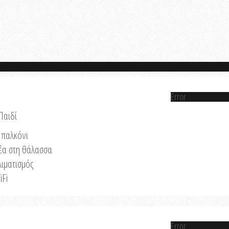
Error
Παιδί
παλκόνι
έα στη θάλασσα
λιματισμός
iFi
Error