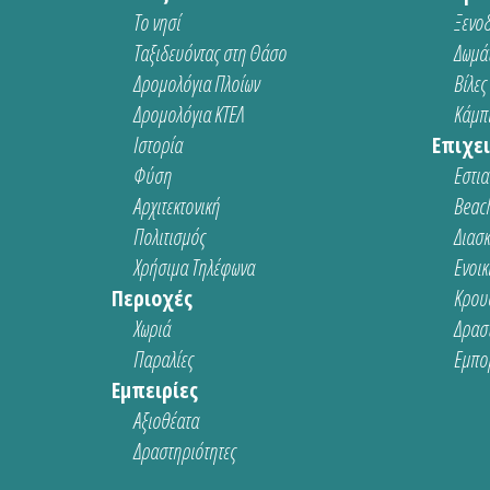
Το νησί
Ξενοδ
Ταξιδευόντας στη Θάσο
Δωμάτ
Δρομολόγια Πλοίων
Βίλες
Δρομολόγια ΚΤΕΛ
Κάμπι
Ιστορία
Επιχει
Φύση
Εστια
Αρχιτεκτονική
Beach
Πολιτισμός
Διασ
Χρήσιμα Τηλέφωνα
Ενοικ
Περιοχές
Κρου
Χωριά
Δρασ
Παραλίες
Εμπο
Εμπειρίες
Αξιοθέατα
Δραστηριότητες