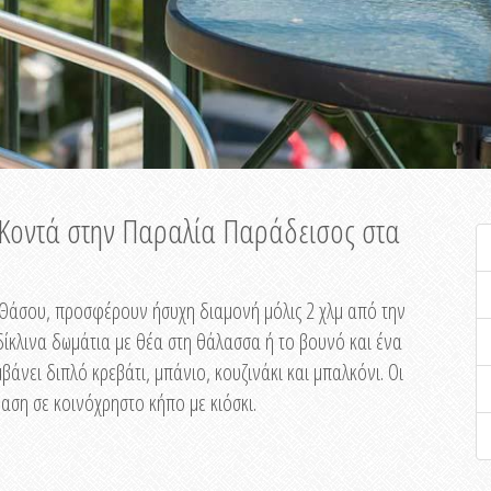
ή Κοντά στην Παραλία Παράδεισος στα
ης Θάσου, προσφέρουν ήσυχη διαμονή μόλις 2 χλμ από την
ίκλινα δωμάτια με θέα στη θάλασσα ή το βουνό και ένα
άνει διπλό κρεβάτι, μπάνιο, κουζινάκι και μπαλκόνι. Οι
αση σε κοινόχρηστο κήπο με κιόσκι.