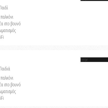
Παιδί
παλκόνι
έα στο βουνό
λιματισμός
iFi
Error
 Παιδιά
παλκόνι
έα στο βουνό
λιματισμός
iFi