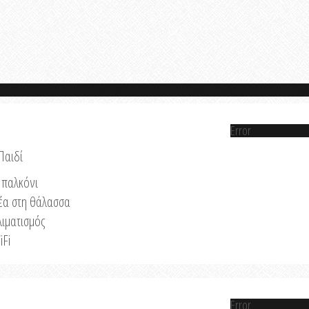
Error
Παιδί
παλκόνι
έα στη θάλασσα
λιματισμός
iFi
Error