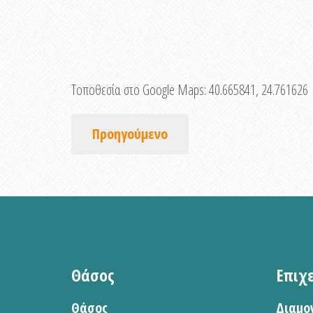
Τοποθεσία στο Google Maps:
40.665841, 24.761626
Προηγούμενο
Θάσος
Επιχ
Θάσος
Διαμο