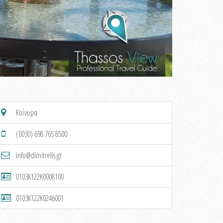
Κοίνυρα
(0030) 698 765 8500
info@dimitrelis.gr
0103K122K0008100
0103K122K0246001