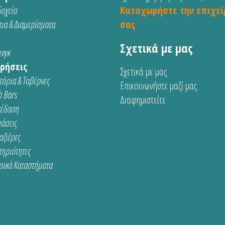
οχεία
Καταχωρήστε την επιχεί
ια & Διαμερίσματα
σας
Σχετικά με μας
νγκ
ρήσεις
Σχετικά με μας
τόρια & Ταβέρνες
Επικοινωνήστε μαζί μας
 Bars
Διαφημιστείτε
κέδαση
ιάσεις
αζιέρες
τηριότητες
ρικά Καταστήματα