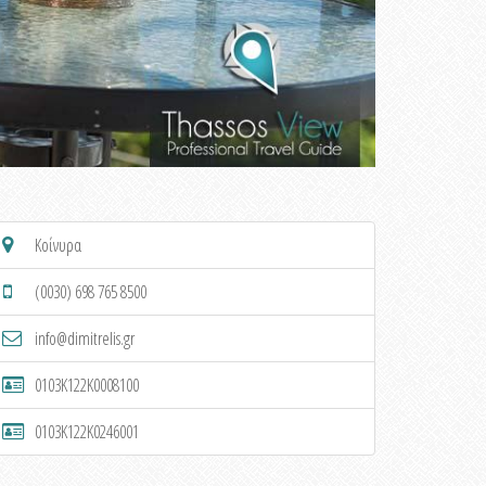
Κοίνυρα
(0030) 698 765 8500
info@dimitrelis.gr
0103K122K0008100
0103K122K0246001