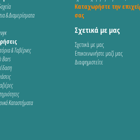
οχεία
Καταχωρήστε την επιχεί
ια & Διαμερίσματα
σας
Σχετικά με μας
νγκ
ρήσεις
Σχετικά με μας
τόρια & Ταβέρνες
Επικοινωνήστε μαζί μας
 Bars
Διαφημιστείτε
κέδαση
ιάσεις
αζιέρες
τηριότητες
ρικά Καταστήματα