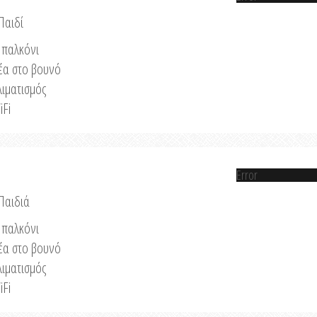
Παιδί
παλκόνι
έα στο βουνό
λιματισμός
iFi
Error
 Παιδιά
παλκόνι
έα στο βουνό
λιματισμός
iFi