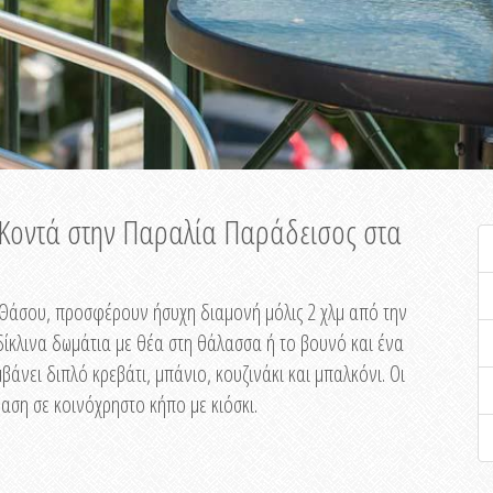
ή Κοντά στην Παραλία Παράδεισος στα
ης Θάσου, προσφέρουν ήσυχη διαμονή μόλις 2 χλμ από την
ίκλινα δωμάτια με θέα στη θάλασσα ή το βουνό και ένα
άνει διπλό κρεβάτι, μπάνιο, κουζινάκι και μπαλκόνι. Οι
αση σε κοινόχρηστο κήπο με κιόσκι.