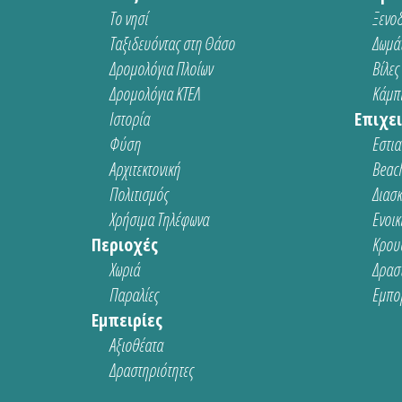
Το νησί
Ξενοδ
Ταξιδευόντας στη Θάσο
Δωμάτ
Δρομολόγια Πλοίων
Βίλες
Δρομολόγια ΚΤΕΛ
Κάμπι
Ιστορία
Επιχει
Φύση
Εστια
Αρχιτεκτονική
Beach
Πολιτισμός
Διασ
Χρήσιμα Τηλέφωνα
Ενοικ
Περιοχές
Κρου
Χωριά
Δρασ
Παραλίες
Εμπο
Εμπειρίες
Αξιοθέατα
Δραστηριότητες