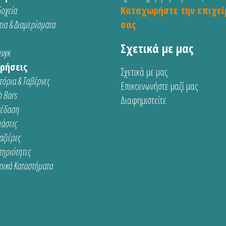
οχεία
Καταχωρήστε την επιχεί
ια & Διαμερίσματα
σας
Σχετικά με μας
νγκ
ρήσεις
Σχετικά με μας
τόρια & Ταβέρνες
Επικοινωνήστε μαζί μας
 Bars
Διαφημιστείτε
κέδαση
ιάσεις
αζιέρες
τηριότητες
ρικά Καταστήματα