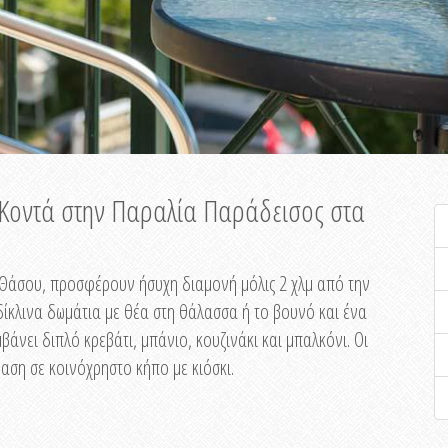
ή Κοντά στην Παραλία Παράδεισος στα
ης Θάσου, προσφέρουν ήσυχη διαμονή μόλις 2 χλμ από την
ίκλινα δωμάτια με θέα στη θάλασσα ή το βουνό και ένα
άνει διπλό κρεβάτι, μπάνιο, κουζινάκι και μπαλκόνι. Οι
αση σε κοινόχρηστο κήπο με κιόσκι.