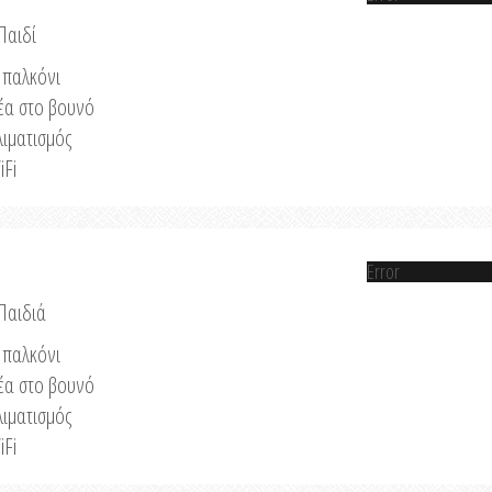
Παιδί
παλκόνι
έα στο βουνό
λιματισμός
iFi
Error
 Παιδιά
παλκόνι
έα στο βουνό
λιματισμός
iFi