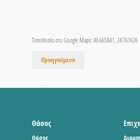
Τοποθεσία στο Google Maps:
40.665841, 24.761626
Προηγούμενο
Θάσος
Επιχ
Θάσος
Διαμο