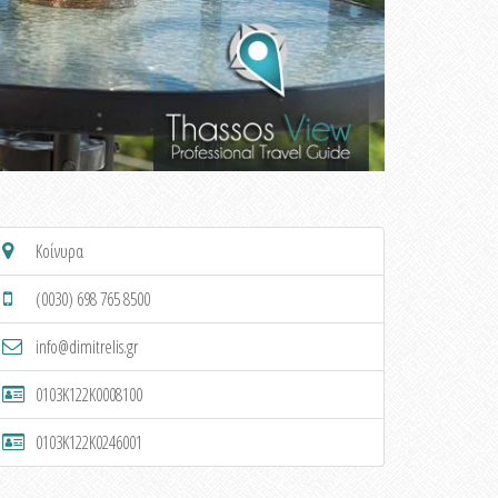
Κοίνυρα
(0030) 698 765 8500
info@dimitrelis.gr
0103K122K0008100
0103K122K0246001