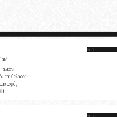
Error
Παιδί
παλκόνι
έα στη θάλασσα
λιματισμός
iFi
Error