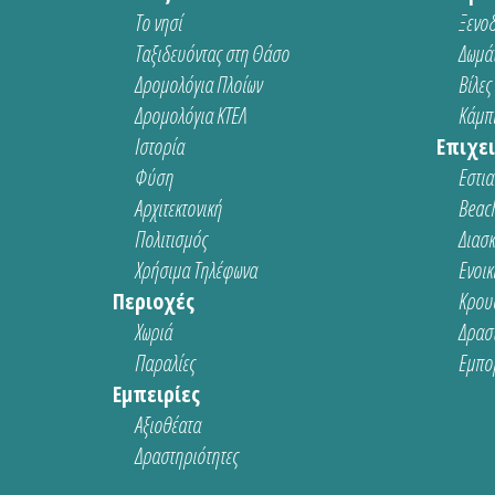
Το νησί
Ξενοδ
Ταξιδευόντας στη Θάσο
Δωμάτ
Δρομολόγια Πλοίων
Βίλες
Δρομολόγια ΚΤΕΛ
Κάμπι
Ιστορία
Επιχει
Φύση
Εστια
Αρχιτεκτονική
Beach
Πολιτισμός
Διασ
Χρήσιμα Τηλέφωνα
Ενοικ
Περιοχές
Κρου
Χωριά
Δρασ
Παραλίες
Εμπο
Εμπειρίες
Αξιοθέατα
Δραστηριότητες