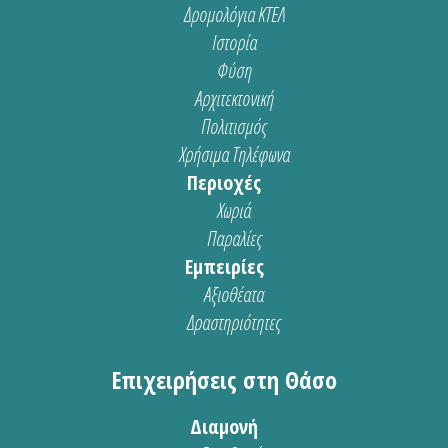
Δρομολόγια ΚΤΕΛ
Ιστορία
Φύση
Αρχιτεκτονική
Πολιτισμός
Χρήσιμα Τηλέφωνα
Περιοχές
Χωριά
Παραλίες
Εμπειρίες
Αξιοθέατα
Δραστηριότητες
Επιχειρήσεις στη Θάσο
Διαμονή