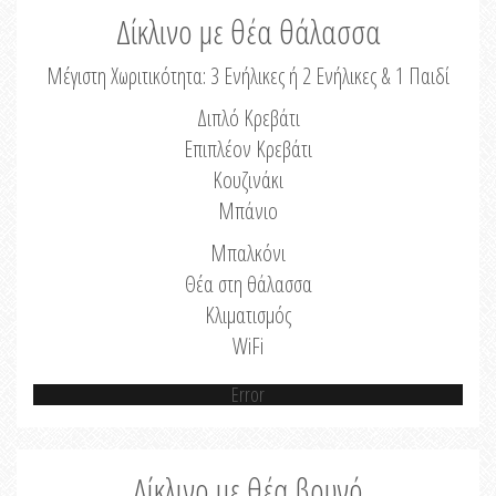
Δίκλινο με θέα θάλασσα
Μέγιστη Χωριτικότητα: 3 Ενήλικες ή 2 Ενήλικες & 1 Παιδί
Διπλό Κρεβάτι
Επιπλέον Κρεβάτι
Κουζινάκι
Μπάνιο
Μπαλκόνι
Θέα στη θάλασσα
Κλιματισμός
WiFi
Error
Δίκλινο με θέα βουνό