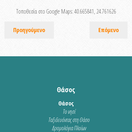
Τοποθεσία στο Google Maps:
40.665841, 24.761626
Προηγούμενο
Επόμενο
Θάσος
Θάσος
Το νησί
Ταξιδευόντας στη Θάσο
Δρομολόγια Πλοίων