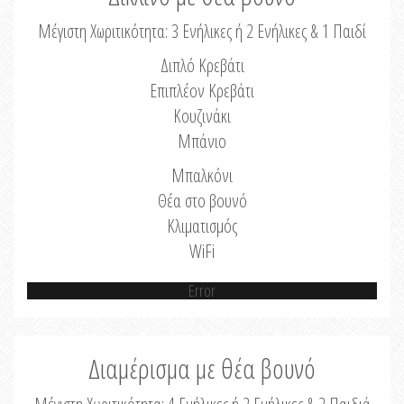
Μέγιστη Χωριτικότητα: 3 Ενήλικες ή 2 Ενήλικες & 1 Παιδί
Διπλό Κρεβάτι
Επιπλέον Κρεβάτι
Κουζινάκι
Μπάνιο
Μπαλκόνι
Θέα στο βουνό
Κλιματισμός
WiFi
Error
Διαμέρισμα με θέα βουνό