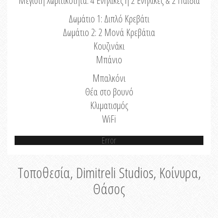
Μέγιστη Χωριτικότητα: 4 Ενήλικες ή 2 Ενήλικες & 2 Παιδιά
Δωμάτιο 1: Διπλό Κρεβάτι
Δωμάτιο 2: 2 Μονά Κρεβάτια
Κουζινάκι
Μπάνιο
Μπαλκόνι
Θέα στο βουνό
Κλιματισμός
WiFi
Error
Τοποθεσία, Dimitreli Studios, Κοίνυρα,
Θάσος