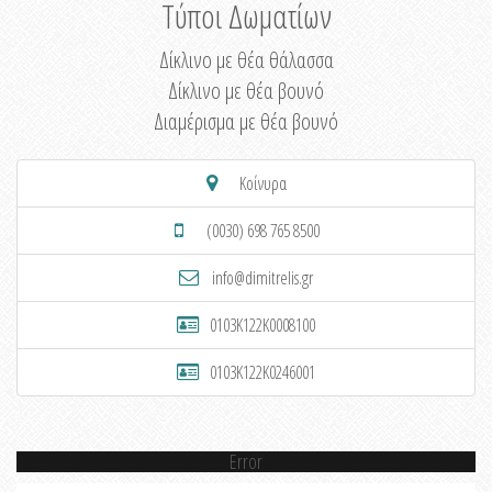
Τύποι Δωματίων
Δίκλινο με θέα θάλασσα
Δίκλινο με θέα βουνό
Διαμέρισμα με θέα βουνό
Κοίνυρα
(0030) 698 765 8500
info@dimitrelis.gr
0103K122K0008100
0103K122K0246001
Error