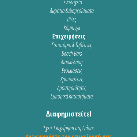
Ξενοδοχεία
Δωμάτια & Διαμερίσματα
Βίλες
Κάμπινγκ
Επιχειρήσεις
Εστιατόρια & Ταβέρνες
Beach Bars
Διασκέδαση
Ενοικιάσεις
Κρουαζιέρες
Δραστηριότητες
Εμπορικά Καταστήματα
Διαφημιστείτε!
Έχετε Επιχείρηση στη Θάσο;
Καταχωρήστε την επιχείρησή σας