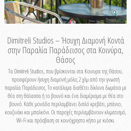
Dimitreli Studios – Ήσυχη Διαμονή Κοντά
στην Παραλία Παράδεισος στα Κοινύρα,
Θάσος
Τα Dimitreli Studios, που βρίσκονται στα Κοινυρα της Θάσου,
προσφέρουν ήσυχη διαμονή μόλις 2 χλμ από την γνωστή
παραλία Παράδεισος. Το κατάλυμα διαθέτει δίκλινα δωμάτια με
θέα στη θάλασσα ή το βουνό και ένα διαμέρισμα με θέα στο
βουνό. Κάθε μονάδα περιλαμβάνει διπλό κρεβάτι, μπάνιο,
κουζινάκι και μπαλκόνι. Οι παροχές περιλαμβάνουν κλιματισμό,
Wi-Fi και πρόσβαση σε κοινόχρηστο κήπο με κιόσκι.