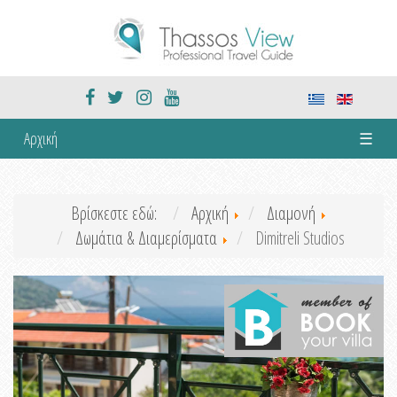
Αρχική
☰
Βρίσκεστε εδώ:
Αρχική
Διαμονή
Δωμάτια & Διαμερίσματα
Dimitreli Studios