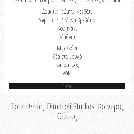
Μέγιστη Χωριτικότητα: 4 Ενήλικες ή 2 Ενήλικες & 2 Παιδιά
Δωμάτιο 1: Διπλό Κρεβάτι
Δωμάτιο 2: 2 Μονά Κρεβάτια
Κουζινάκι
Μπάνιο
Μπαλκόνι
Θέα στο βουνό
Κλιματισμός
WiFi
Error
Τοποθεσία, Dimitreli Studios, Κοίνυρα,
Θάσος