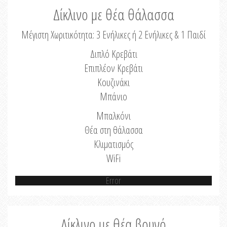
Δίκλινο με θέα θάλασσα
Μέγιστη Χωριτικότητα: 3 Ενήλικες ή 2 Ενήλικες & 1 Παιδί
Διπλό Κρεβάτι
Επιπλέον Κρεβάτι
Κουζινάκι
Μπάνιο
Μπαλκόνι
Θέα στη θάλασσα
Κλιματισμός
WiFi
Error
Δίκλινο με θέα βουνό