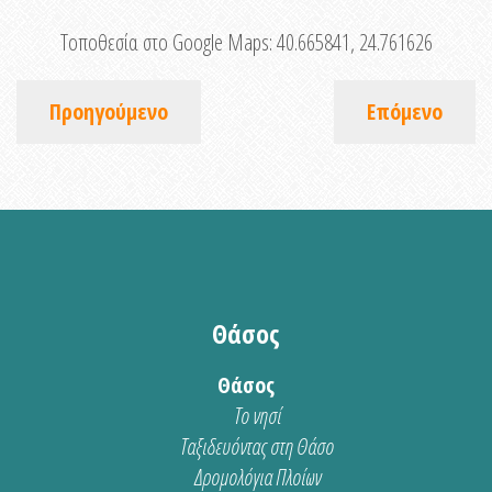
Τοποθεσία στο Google Maps:
40.665841, 24.761626
Προηγούμενο
Επόμενο
Θάσος
Θάσος
Το νησί
Ταξιδευόντας στη Θάσο
Δρομολόγια Πλοίων