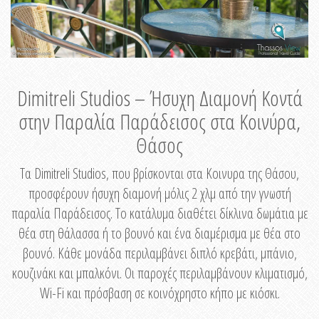
Dimitreli Studios – Ήσυχη Διαμονή Κοντά
στην Παραλία Παράδεισος στα Κοινύρα,
Θάσος
Τα Dimitreli Studios, που βρίσκονται στα Κοινυρα της Θάσου,
προσφέρουν ήσυχη διαμονή μόλις 2 χλμ από την γνωστή
παραλία Παράδεισος. Το κατάλυμα διαθέτει δίκλινα δωμάτια με
θέα στη θάλασσα ή το βουνό και ένα διαμέρισμα με θέα στο
βουνό. Κάθε μονάδα περιλαμβάνει διπλό κρεβάτι, μπάνιο,
κουζινάκι και μπαλκόνι. Οι παροχές περιλαμβάνουν κλιματισμό,
Wi-Fi και πρόσβαση σε κοινόχρηστο κήπο με κιόσκι.