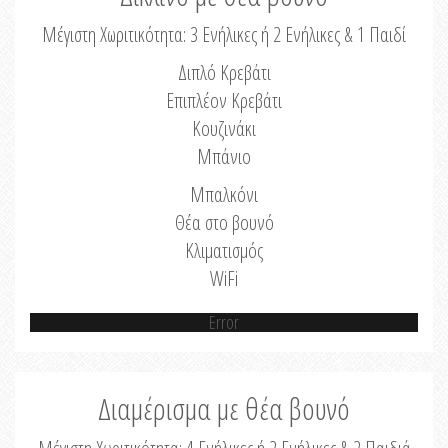
Μέγιστη Χωριτικότητα: 3 Ενήλικες ή 2 Ενήλικες & 1 Παιδί
Διπλό Κρεβάτι
Επιπλέον Κρεβάτι
Κουζινάκι
Μπάνιο
Μπαλκόνι
Θέα στο βουνό
Κλιματισμός
WiFi
Error
Διαμέρισμα με θέα βουνό