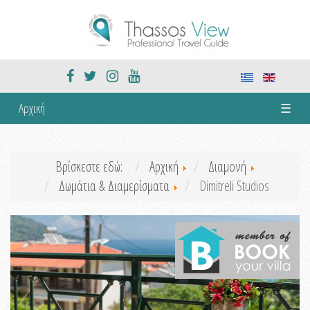
Αρχική
☰
Βρίσκεστε εδώ:
Αρχική
Διαμονή
Δωμάτια & Διαμερίσματα
Dimitreli Studios