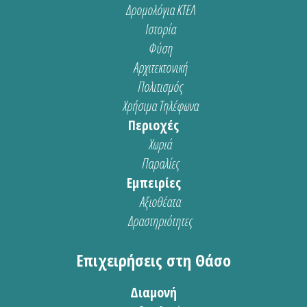
Δρομολόγια ΚΤΕΛ
Ιστορία
Φύση
Αρχιτεκτονική
Πολιτισμός
Χρήσιμα Τηλέφωνα
Περιοχές
Χωριά
Παραλίες
Εμπειρίες
Αξιοθέατα
Δραστηριότητες
Επιχειρήσεις στη Θάσο
Διαμονή