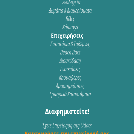
Ξενοδοχεία
Δωμάτια & Διαμερίσματα
Βίλες
Κάμπινγκ
Επιχειρήσεις
Εστιατόρια & Ταβέρνες
Beach Bars
Διασκέδαση
Ενοικιάσεις
Κρουαζιέρες
Δραστηριότητες
Εμπορικά Καταστήματα
Διαφημιστείτε!
Έχετε Επιχείρηση στη Θάσο;
Καταχωρήστε την επιχείρησή σας