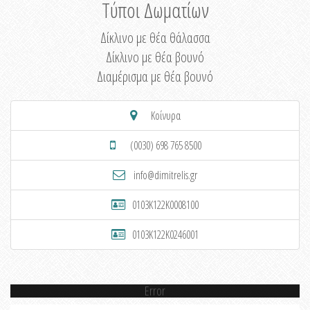
Τύποι Δωματίων
Δίκλινο με θέα θάλασσα
Δίκλινο με θέα βουνό
Διαμέρισμα με θέα βουνό
Κοίνυρα
(0030) 698 765 8500
info@dimitrelis.gr
0103K122K0008100
0103K122K0246001
Error