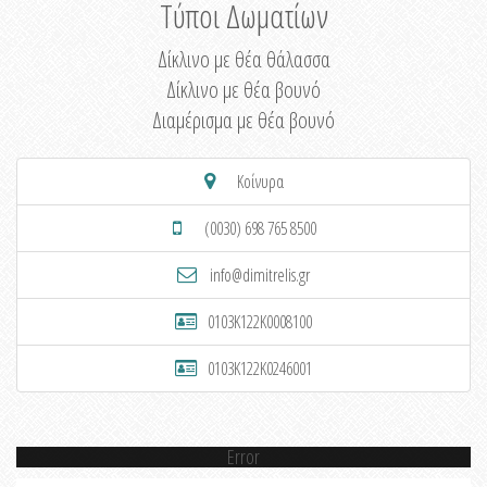
Τύποι Δωματίων
Δίκλινο με θέα θάλασσα
Δίκλινο με θέα βουνό
Διαμέρισμα με θέα βουνό
Κοίνυρα
(0030) 698 765 8500
info@dimitrelis.gr
0103K122K0008100
0103K122K0246001
Error