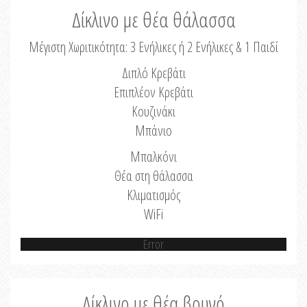
Δίκλινο με θέα θάλασσα
Μέγιστη Χωριτικότητα: 3 Ενήλικες ή 2 Ενήλικες & 1 Παιδί
Διπλό Κρεβάτι
Επιπλέον Κρεβάτι
Κουζινάκι
Μπάνιο
Μπαλκόνι
Θέα στη θάλασσα
Κλιματισμός
WiFi
Error
Δίκλινο με θέα βουνό