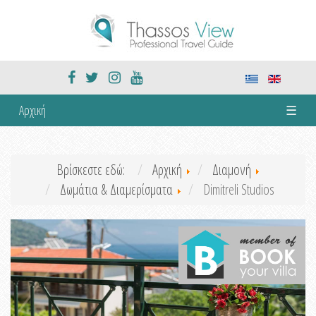
Αρχική
☰
Βρίσκεστε εδώ:
Αρχική
Διαμονή
Δωμάτια & Διαμερίσματα
Dimitreli Studios