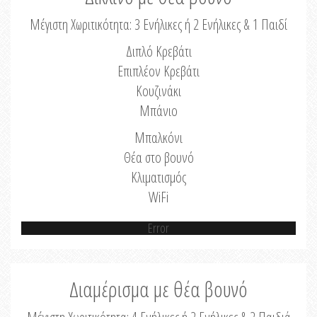
Μέγιστη Χωριτικότητα: 3 Ενήλικες ή 2 Ενήλικες & 1 Παιδί
Διπλό Κρεβάτι
Επιπλέον Κρεβάτι
Κουζινάκι
Μπάνιο
Μπαλκόνι
Θέα στο βουνό
Κλιματισμός
WiFi
Error
Διαμέρισμα με θέα βουνό