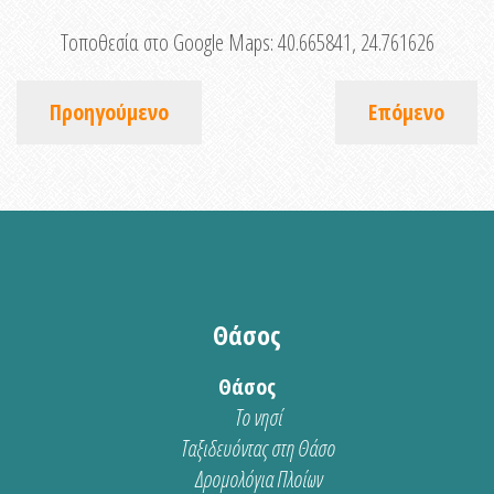
Τοποθεσία στο Google Maps:
40.665841, 24.761626
Προηγούμενο
Επόμενο
Θάσος
Θάσος
Το νησί
Ταξιδευόντας στη Θάσο
Δρομολόγια Πλοίων