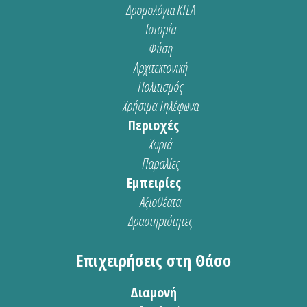
Δρομολόγια ΚΤΕΛ
Ιστορία
Φύση
Αρχιτεκτονική
Πολιτισμός
Χρήσιμα Τηλέφωνα
Περιοχές
Χωριά
Παραλίες
Εμπειρίες
Αξιοθέατα
Δραστηριότητες
Επιχειρήσεις στη Θάσο
Διαμονή