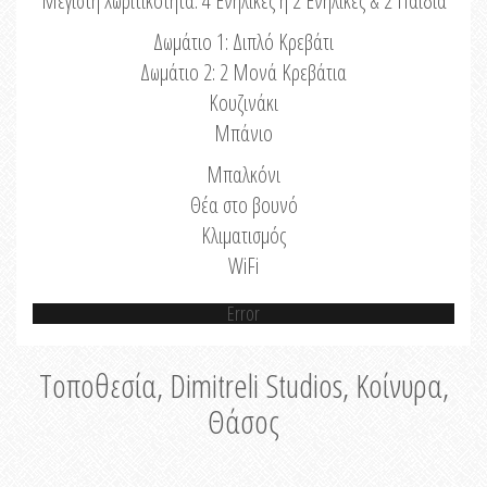
Μέγιστη Χωριτικότητα: 4 Ενήλικες ή 2 Ενήλικες & 2 Παιδιά
Δωμάτιο 1: Διπλό Κρεβάτι
Δωμάτιο 2: 2 Μονά Κρεβάτια
Κουζινάκι
Μπάνιο
Μπαλκόνι
Θέα στο βουνό
Κλιματισμός
WiFi
Error
Τοποθεσία, Dimitreli Studios, Κοίνυρα,
Θάσος