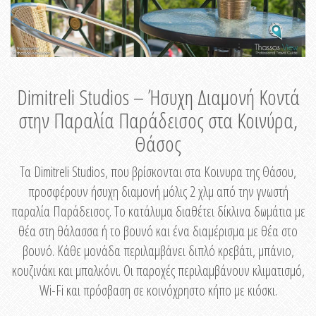
Dimitreli Studios – Ήσυχη Διαμονή Κοντά
στην Παραλία Παράδεισος στα Κοινύρα,
Θάσος
Τα Dimitreli Studios, που βρίσκονται στα Κοινυρα της Θάσου,
προσφέρουν ήσυχη διαμονή μόλις 2 χλμ από την γνωστή
παραλία Παράδεισος. Το κατάλυμα διαθέτει δίκλινα δωμάτια με
θέα στη θάλασσα ή το βουνό και ένα διαμέρισμα με θέα στο
βουνό. Κάθε μονάδα περιλαμβάνει διπλό κρεβάτι, μπάνιο,
κουζινάκι και μπαλκόνι. Οι παροχές περιλαμβάνουν κλιματισμό,
Wi-Fi και πρόσβαση σε κοινόχρηστο κήπο με κιόσκι.