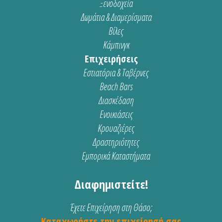
Ξενοδοχεία
Δωμάτια & Διαμερίσματα
Βίλες
Κάμπινγκ
Επιχειρήσεις
Εστιατόρια & Ταβέρνες
Beach Bars
Διασκέδαση
Ενοικιάσεις
Κρουαζιέρες
Δραστηριότητες
Εμπορικά Καταστήματα
Διαφημιστείτε!
Έχετε Επιχείρηση στη Θάσο;
Καταχωρήστε την επιχείρησή σας