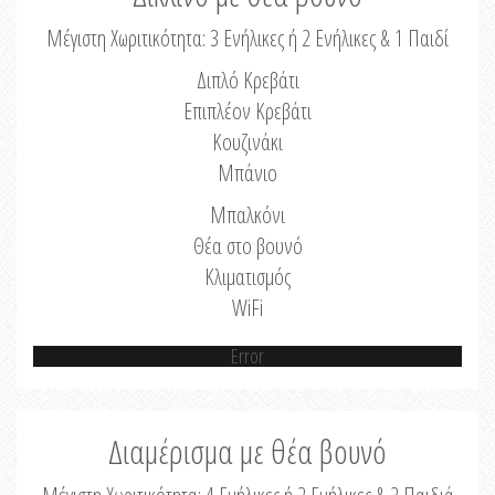
Μέγιστη Χωριτικότητα: 3 Ενήλικες ή 2 Ενήλικες & 1 Παιδί
Διπλό Κρεβάτι
Επιπλέον Κρεβάτι
Κουζινάκι
Μπάνιο
Μπαλκόνι
Θέα στο βουνό
Κλιματισμός
WiFi
Error
Διαμέρισμα με θέα βουνό