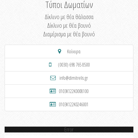
Τύποι Δωματίων
Δίκλινο με θέα θάλασσα
Δίκλινο με θέα βουνό
Διαμέρισμα με θέα βουνό
Κοίνυρα
(0030) 698 765 8500
info@dimitrelis.gr
0103K122K0008100
0103K122K0246001
Error