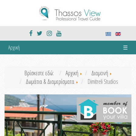
Αρχική
☰
Βρίσκεστε εδώ:
Αρχική
Διαμονή
Δωμάτια & Διαμερίσματα
Dimitreli Studios