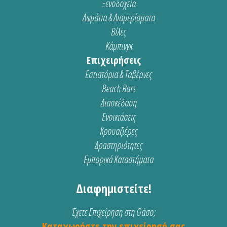
Ξενοδοχεία
Δωμάτια & Διαμερίσματα
Βίλες
Κάμπινγκ
Επιχειρήσεις
Εστιατόρια & Ταβέρνες
Beach Bars
Διασκέδαση
Ενοικιάσεις
Κρουαζιέρες
Δραστηριότητες
Εμπορικά Καταστήματα
Διαφημιστείτε!
Έχετε Επιχείρηση στη Θάσο;
Καταχωρήστε την επιχείρησή σας