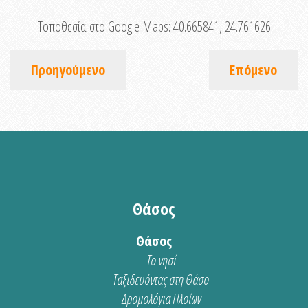
Τοποθεσία στο Google Maps:
40.665841, 24.761626
Προηγούμενο
Επόμενο
Θάσος
Θάσος
Το νησί
Ταξιδευόντας στη Θάσο
Δρομολόγια Πλοίων