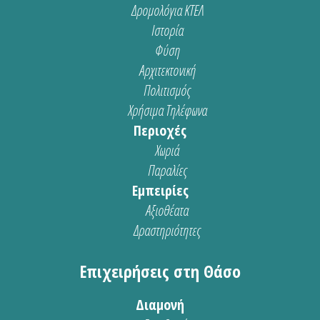
Δρομολόγια ΚΤΕΛ
Ιστορία
Φύση
Αρχιτεκτονική
Πολιτισμός
Χρήσιμα Τηλέφωνα
Περιοχές
Χωριά
Παραλίες
Εμπειρίες
Αξιοθέατα
Δραστηριότητες
Επιχειρήσεις στη Θάσο
Διαμονή