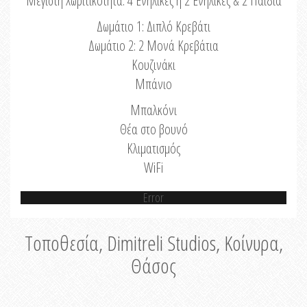
Μέγιστη Χωριτικότητα: 4 Ενήλικες ή 2 Ενήλικες & 2 Παιδιά
Δωμάτιο 1: Διπλό Κρεβάτι
Δωμάτιο 2: 2 Μονά Κρεβάτια
Κουζινάκι
Μπάνιο
Μπαλκόνι
Θέα στο βουνό
Κλιματισμός
WiFi
Error
Τοποθεσία, Dimitreli Studios, Κοίνυρα,
Θάσος