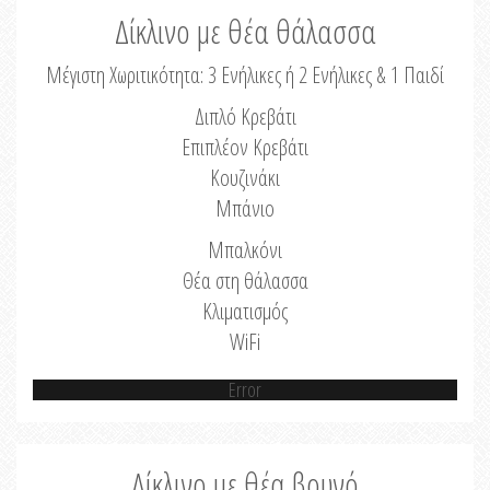
Δίκλινο με θέα θάλασσα
Μέγιστη Χωριτικότητα: 3 Ενήλικες ή 2 Ενήλικες & 1 Παιδί
Διπλό Κρεβάτι
Επιπλέον Κρεβάτι
Κουζινάκι
Μπάνιο
Μπαλκόνι
Θέα στη θάλασσα
Κλιματισμός
WiFi
Error
Δίκλινο με θέα βουνό