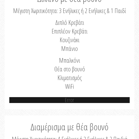
Μέγιστη Χωριτικότητα: 3 Ενήλικες ή 2 Ενήλικες & 1 Παιδί
Διπλό Κρεβάτι
Επιπλέον Κρεβάτι
Κουζινάκι
Μπάνιο
Μπαλκόνι
Θέα στο βουνό
Κλιματισμός
WiFi
Error
Διαμέρισμα με θέα βουνό