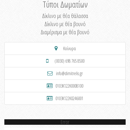
Τύποι Δωματίων
Δίκλινο με θέα θάλασσα
Δίκλινο με θέα βουνό
Διαμέρισμα με θέα βουνό
Κοίνυρα
(0030) 698 765 8500
info@dimitrelis.gr
0103K122K0008100
0103K122K0246001
Error