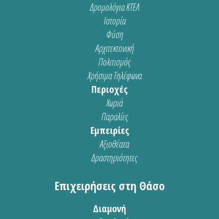
Δρομολόγια ΚΤΕΛ
Ιστορία
Φύση
Αρχιτεκτονική
Πολιτισμός
Χρήσιμα Τηλέφωνα
Περιοχές
Χωριά
Παραλίες
Εμπειρίες
Αξιοθέατα
Δραστηριότητες
Επιχειρήσεις στη Θάσο
Διαμονή