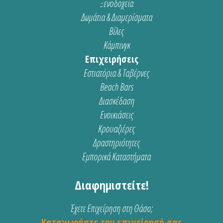
Ξενοδοχεία
Δωμάτια & Διαμερίσματα
Βίλες
Κάμπινγκ
Επιχειρήσεις
Εστιατόρια & Ταβέρνες
Beach Bars
Διασκέδαση
Ενοικιάσεις
Κρουαζιέρες
Δραστηριότητες
Εμπορικά Καταστήματα
Διαφημιστείτε!
Έχετε Επιχείρηση στη Θάσο;
Καταχωρήστε την επιχείρησή σας