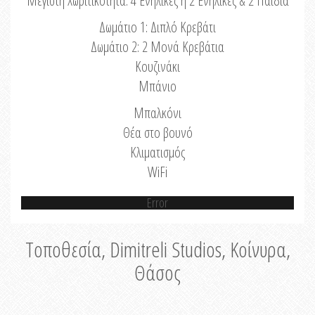
Μέγιστη Χωριτικότητα: 4 Ενήλικες ή 2 Ενήλικες & 2 Παιδιά
Δωμάτιο 1: Διπλό Κρεβάτι
Δωμάτιο 2: 2 Μονά Κρεβάτια
Κουζινάκι
Μπάνιο
Μπαλκόνι
Θέα στο βουνό
Κλιματισμός
WiFi
Error
Τοποθεσία, Dimitreli Studios, Κοίνυρα,
Θάσος