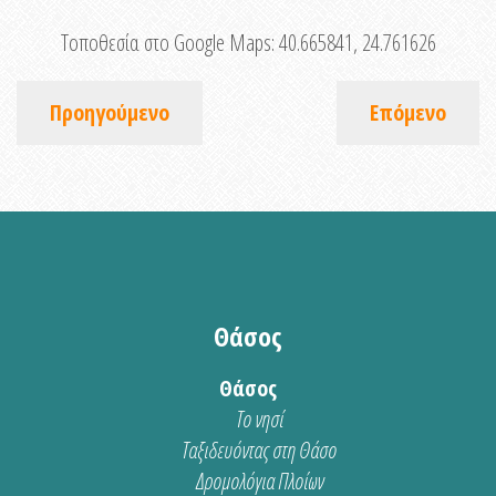
Τοποθεσία στο Google Maps:
40.665841, 24.761626
Προηγούμενο
Επόμενο
Θάσος
Θάσος
Το νησί
Ταξιδευόντας στη Θάσο
Δρομολόγια Πλοίων