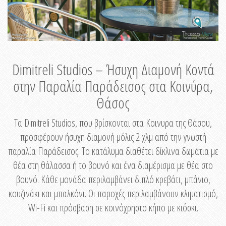
Dimitreli Studios – Ήσυχη Διαμονή Κοντά
στην Παραλία Παράδεισος στα Κοινύρα,
Θάσος
Τα Dimitreli Studios, που βρίσκονται στα Κοινυρα της Θάσου,
προσφέρουν ήσυχη διαμονή μόλις 2 χλμ από την γνωστή
παραλία Παράδεισος. Το κατάλυμα διαθέτει δίκλινα δωμάτια με
θέα στη θάλασσα ή το βουνό και ένα διαμέρισμα με θέα στο
βουνό. Κάθε μονάδα περιλαμβάνει διπλό κρεβάτι, μπάνιο,
κουζινάκι και μπαλκόνι. Οι παροχές περιλαμβάνουν κλιματισμό,
Wi-Fi και πρόσβαση σε κοινόχρηστο κήπο με κιόσκι.