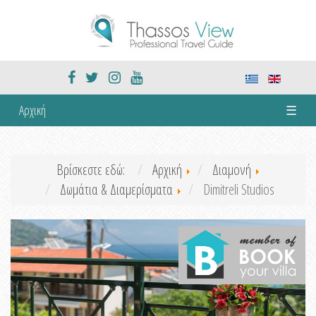
Αρχική
☰
Βρίσκεστε εδώ:
Αρχική
Διαμονή
Δωμάτια & Διαμερίσματα
Dimitreli Studios