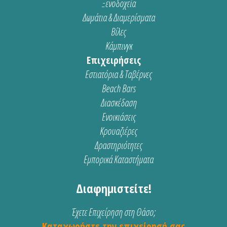
Ξενοδοχεία
Δωμάτια & Διαμερίσματα
Βίλες
Κάμπινγκ
Επιχειρήσεις
Εστιατόρια & Ταβέρνες
Beach Bars
Διασκέδαση
Ενοικιάσεις
Κρουαζιέρες
Δραστηριότητες
Εμπορικά Καταστήματα
Διαφημιστείτε!
Έχετε Επιχείρηση στη Θάσο;
Καταχωρήστε την επιχείρησή σας