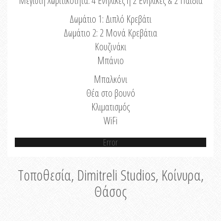
Μέγιστη Χωριτικότητα: 4 Ενήλικες ή 2 Ενήλικες & 2 Παιδιά
Δωμάτιο 1: Διπλό Κρεβάτι
Δωμάτιο 2: 2 Μονά Κρεβάτια
Κουζινάκι
Μπάνιο
Μπαλκόνι
Θέα στο βουνό
Κλιματισμός
WiFi
Error
Τοποθεσία, Dimitreli Studios, Κοίνυρα,
Θάσος