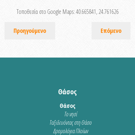
Τοποθεσία στο Google Maps:
40.665841, 24.761626
Προηγούμενο
Επόμενο
Θάσος
Θάσος
Το νησί
Ταξιδευόντας στη Θάσο
Δρομολόγια Πλοίων