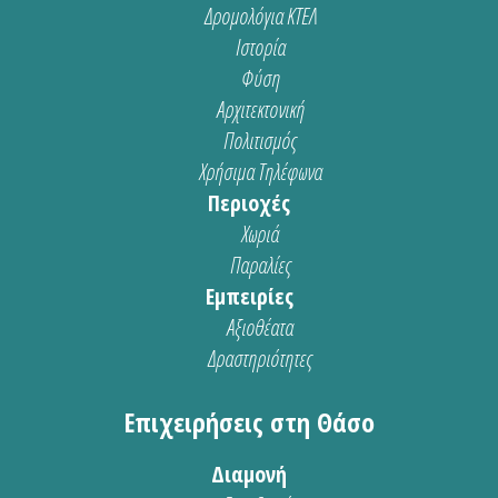
Δρομολόγια ΚΤΕΛ
Ιστορία
Φύση
Αρχιτεκτονική
Πολιτισμός
Χρήσιμα Τηλέφωνα
Περιοχές
Χωριά
Παραλίες
Εμπειρίες
Αξιοθέατα
Δραστηριότητες
Επιχειρήσεις στη Θάσο
Διαμονή