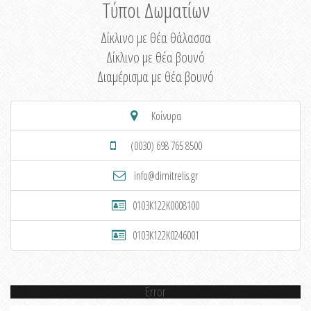
Τύποι Δωματίων
Δίκλινο με θέα θάλασσα
Δίκλινο με θέα βουνό
Διαμέρισμα με θέα βουνό
Κοίνυρα
(0030) 698 765 8500
info@dimitrelis.gr
0103K122K0008100
0103K122K0246001
Error