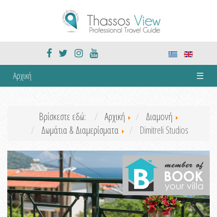
Αρχική
☰
Βρίσκεστε εδώ:
Αρχική
Διαμονή
Δωμάτια & Διαμερίσματα
Dimitreli Studios