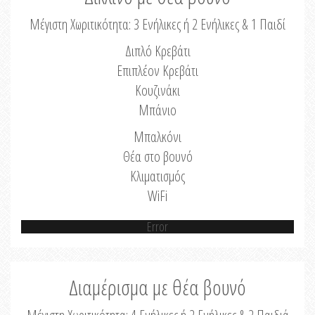
Μέγιστη Χωριτικότητα: 3 Ενήλικες ή 2 Ενήλικες & 1 Παιδί
Διπλό Κρεβάτι
Επιπλέον Κρεβάτι
Κουζινάκι
Μπάνιο
Μπαλκόνι
Θέα στο βουνό
Κλιματισμός
WiFi
Error
Διαμέρισμα με θέα βουνό