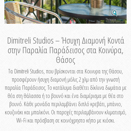
Dimitreli Studios – Ήσυχη Διαμονή Κοντά
στην Παραλία Παράδεισος στα Κοινύρα,
Θάσος
Τα Dimitreli Studios, που βρίσκονται στα Κοινυρα της Θάσου,
προσφέρουν ήσυχη διαμονή μόλις 2 χλμ από την γνωστή
παραλία Παράδεισος. Το κατάλυμα διαθέτει δίκλινα δωμάτια με
θέα στη θάλασσα ή το βουνό και ένα διαμέρισμα με θέα στο
βουνό. Κάθε μονάδα περιλαμβάνει διπλό κρεβάτι, μπάνιο,
κουζινάκι και μπαλκόνι. Οι παροχές περιλαμβάνουν κλιματισμό,
Wi-Fi και πρόσβαση σε κοινόχρηστο κήπο με κιόσκι.