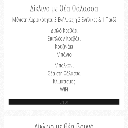
Δίκλινο με θέα θάλασσα
Μέγιστη Χωριτικότητα: 3 Ενήλικες ή 2 Ενήλικες & 1 Παιδί
Διπλό Κρεβάτι
Επιπλέον Κρεβάτι
Κουζινάκι
Μπάνιο
Μπαλκόνι
Θέα στη θάλασσα
Κλιματισμός
WiFi
Error
Δίκλινο με θέα βουνό