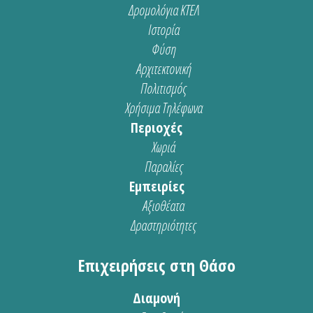
Δρομολόγια ΚΤΕΛ
Ιστορία
Φύση
Αρχιτεκτονική
Πολιτισμός
Χρήσιμα Τηλέφωνα
Περιοχές
Χωριά
Παραλίες
Εμπειρίες
Αξιοθέατα
Δραστηριότητες
Επιχειρήσεις στη Θάσο
Διαμονή