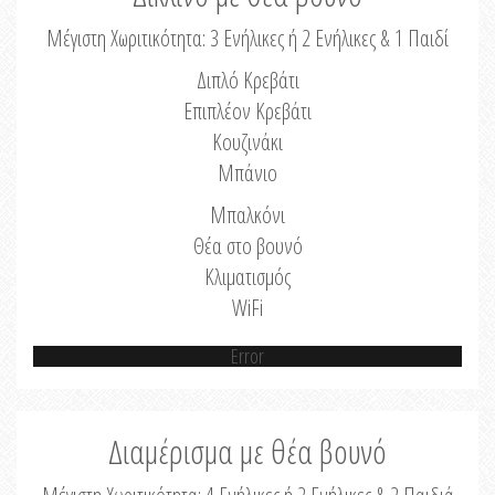
Μέγιστη Χωριτικότητα: 3 Ενήλικες ή 2 Ενήλικες & 1 Παιδί
Διπλό Κρεβάτι
Επιπλέον Κρεβάτι
Κουζινάκι
Μπάνιο
Μπαλκόνι
Θέα στο βουνό
Κλιματισμός
WiFi
Error
Διαμέρισμα με θέα βουνό