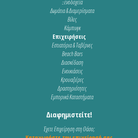
Ξενοδοχεία
Δωμάτια & Διαμερίσματα
Βίλες
Κάμπινγκ
Επιχειρήσεις
Εστιατόρια & Ταβέρνες
Beach Bars
Διασκέδαση
Ενοικιάσεις
Κρουαζιέρες
Δραστηριότητες
Εμπορικά Καταστήματα
Διαφημιστείτε!
Έχετε Επιχείρηση στη Θάσο;
Καταχωρήστε την επιχείρησή σας