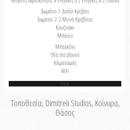
Μέγιστη Χωριτικότητα: 4 Ενήλικες ή 2 Ενήλικες & 2 Παιδιά
Δωμάτιο 1: Διπλό Κρεβάτι
Δωμάτιο 2: 2 Μονά Κρεβάτια
Κουζινάκι
Μπάνιο
Μπαλκόνι
Θέα στο βουνό
Κλιματισμός
WiFi
Error
Τοποθεσία, Dimitreli Studios, Κοίνυρα,
Θάσος