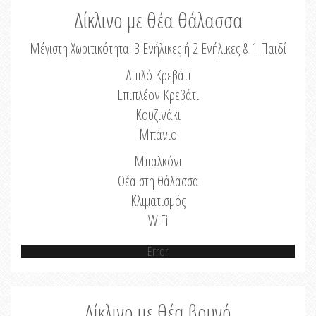
Δίκλινο με θέα θάλασσα
Μέγιστη Χωριτικότητα: 3 Ενήλικες ή 2 Ενήλικες & 1 Παιδί
Διπλό Κρεβάτι
Επιπλέον Κρεβάτι
Κουζινάκι
Μπάνιο
Μπαλκόνι
Θέα στη θάλασσα
Κλιματισμός
WiFi
Error
Δίκλινο με θέα βουνό