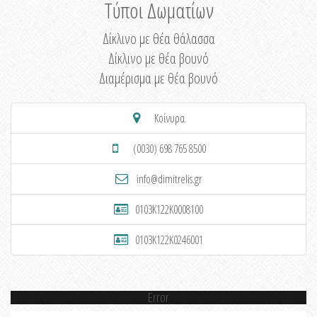
Τύποι Δωματίων
Δίκλινο με θέα θάλασσα
Δίκλινο με θέα βουνό
Διαμέρισμα με θέα βουνό
Κοίνυρα
(0030) 698 765 8500
info@dimitrelis.gr
0103K122K0008100
0103K122K0246001
Error