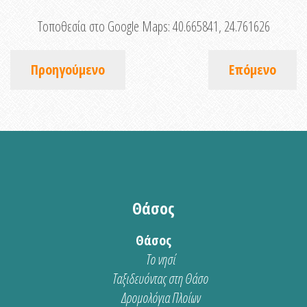
Τοποθεσία στο Google Maps:
40.665841, 24.761626
Προηγούμενο
Επόμενο
Θάσος
Θάσος
Το νησί
Ταξιδευόντας στη Θάσο
Δρομολόγια Πλοίων