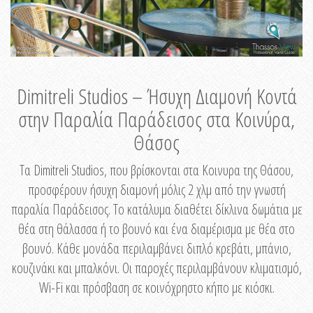
Dimitreli Studios – Ήσυχη Διαμονή Κοντά
στην Παραλία Παράδεισος στα Κοινύρα,
Θάσος
Τα Dimitreli Studios, που βρίσκονται στα Κοινυρα της Θάσου,
προσφέρουν ήσυχη διαμονή μόλις 2 χλμ από την γνωστή
παραλία Παράδεισος. Το κατάλυμα διαθέτει δίκλινα δωμάτια με
θέα στη θάλασσα ή το βουνό και ένα διαμέρισμα με θέα στο
βουνό. Κάθε μονάδα περιλαμβάνει διπλό κρεβάτι, μπάνιο,
κουζινάκι και μπαλκόνι. Οι παροχές περιλαμβάνουν κλιματισμό,
Wi-Fi και πρόσβαση σε κοινόχρηστο κήπο με κιόσκι.