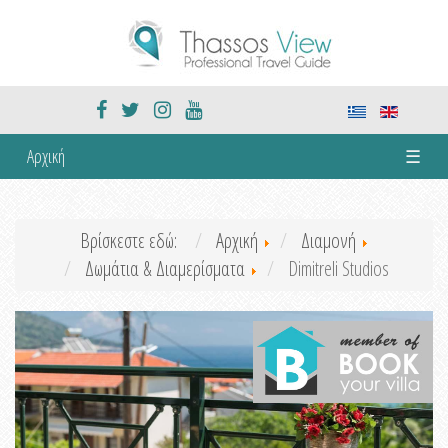
Αρχική
☰
Βρίσκεστε εδώ:
Αρχική
Διαμονή
Δωμάτια & Διαμερίσματα
Dimitreli Studios