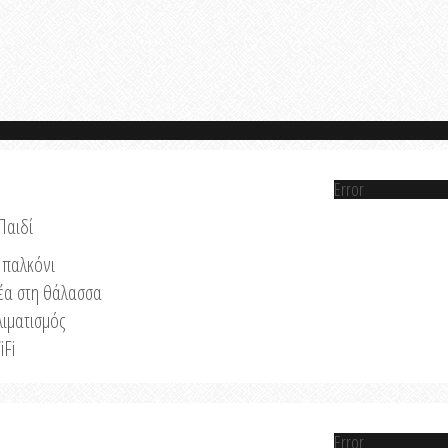
Error
Παιδί
παλκόνι
έα στη θάλασσα
λιματισμός
iFi
Error