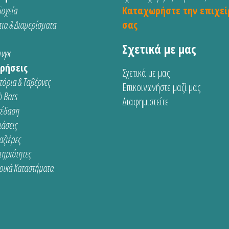
οχεία
Καταχωρήστε την επιχεί
ια & Διαμερίσματα
σας
Σχετικά με μας
νγκ
ρήσεις
Σχετικά με μας
τόρια & Ταβέρνες
Επικοινωνήστε μαζί μας
 Bars
Διαφημιστείτε
κέδαση
ιάσεις
αζιέρες
τηριότητες
ρικά Καταστήματα