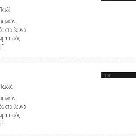
Παιδί
παλκόνι
έα στο βουνό
λιματισμός
iFi
Error
 Παιδιά
παλκόνι
έα στο βουνό
λιματισμός
iFi