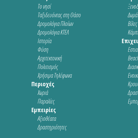
Το νησί
Ξενοδ
Ταξιδευόντας στη Θάσο
Δωμάτ
Δρομολόγια Πλοίων
Βίλες
Δρομολόγια ΚΤΕΛ
Κάμπι
Ιστορία
Επιχει
Φύση
Εστια
Αρχιτεκτονική
Beach
Πολιτισμός
Διασ
Χρήσιμα Τηλέφωνα
Ενοικ
Περιοχές
Κρου
Χωριά
Δρασ
Παραλίες
Εμπο
Εμπειρίες
Αξιοθέατα
Δραστηριότητες