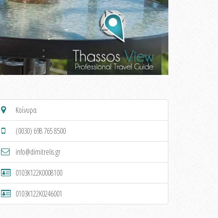
Κοίνυρα
(0030) 698 765 8500
info@dimitrelis.gr
0103K122K0008100
0103K122K0246001