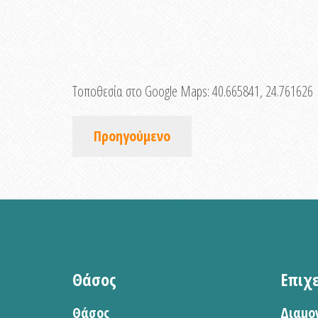
Τοποθεσία στο Google Maps:
40.665841, 24.761626
Προηγούμενο
Θάσος
Επιχ
Θάσος
Διαμο