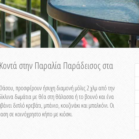
ή Κοντά στην Παραλία Παράδεισος στα
ης Θάσου, προσφέρουν ήσυχη διαμονή μόλις 2 χλμ από την
ίκλινα δωμάτια με θέα στη θάλασσα ή το βουνό και ένα
άνει διπλό κρεβάτι, μπάνιο, κουζινάκι και μπαλκόνι. Οι
αση σε κοινόχρηστο κήπο με κιόσκι.