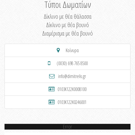
Τύποι Δωματίων
Δίκλινο με θέα θάλασσα
Δίκλινο με θέα βουνό
Διαμέρισμα με θέα βουνό
Κοίνυρα
(0030) 698 765 8500
info@dimitrelis.gr
0103K122K0008100
0103K122K0246001
Error