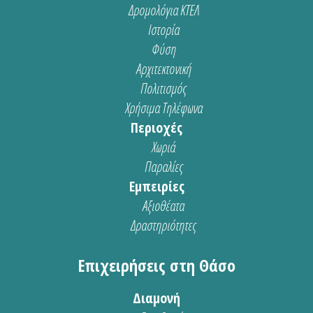
Δρομολόγια ΚΤΕΛ
Ιστορία
Φύση
Αρχιτεκτονική
Πολιτισμός
Χρήσιμα Τηλέφωνα
Περιοχές
Χωριά
Παραλίες
Εμπειρίες
Αξιοθέατα
Δραστηριότητες
Επιχειρήσεις στη Θάσο
Διαμονή