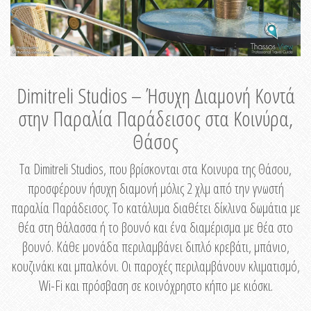
Dimitreli Studios – Ήσυχη Διαμονή Κοντά
στην Παραλία Παράδεισος στα Κοινύρα,
Θάσος
Τα Dimitreli Studios, που βρίσκονται στα Κοινυρα της Θάσου,
προσφέρουν ήσυχη διαμονή μόλις 2 χλμ από την γνωστή
παραλία Παράδεισος. Το κατάλυμα διαθέτει δίκλινα δωμάτια με
θέα στη θάλασσα ή το βουνό και ένα διαμέρισμα με θέα στο
βουνό. Κάθε μονάδα περιλαμβάνει διπλό κρεβάτι, μπάνιο,
κουζινάκι και μπαλκόνι. Οι παροχές περιλαμβάνουν κλιματισμό,
Wi-Fi και πρόσβαση σε κοινόχρηστο κήπο με κιόσκι.