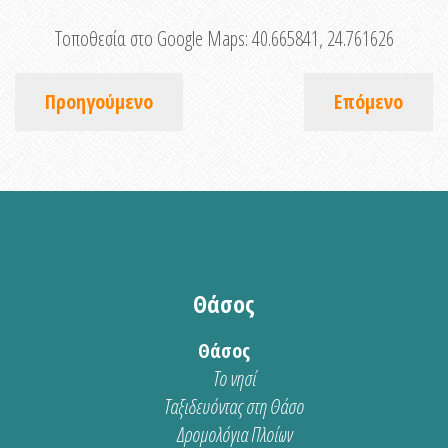
Τοποθεσία στο Google Maps:
40.665841, 24.761626
Προηγούμενο
Επόμενο
Θάσος
Θάσος
Το νησί
Ταξιδευόντας στη Θάσο
Δρομολόγια Πλοίων