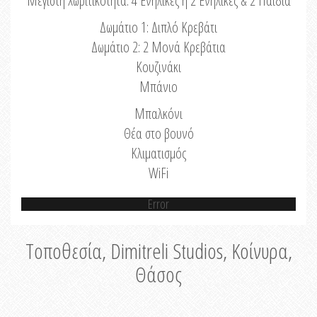
Μέγιστη Χωριτικότητα: 4 Ενήλικες ή 2 Ενήλικες & 2 Παιδιά
Δωμάτιο 1: Διπλό Κρεβάτι
Δωμάτιο 2: 2 Μονά Κρεβάτια
Κουζινάκι
Μπάνιο
Μπαλκόνι
Θέα στο βουνό
Κλιματισμός
WiFi
Error
Τοποθεσία, Dimitreli Studios, Κοίνυρα,
Θάσος