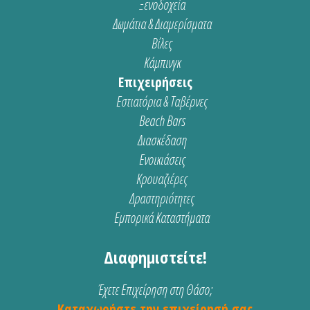
Ξενοδοχεία
Δωμάτια & Διαμερίσματα
Βίλες
Κάμπινγκ
Επιχειρήσεις
Εστιατόρια & Ταβέρνες
Beach Bars
Διασκέδαση
Ενοικιάσεις
Κρουαζιέρες
Δραστηριότητες
Εμπορικά Καταστήματα
Διαφημιστείτε!
Έχετε Επιχείρηση στη Θάσο;
Καταχωρήστε την επιχείρησή σας