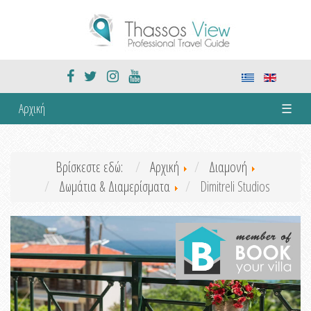
Αρχική
☰
Βρίσκεστε εδώ:
Αρχική
Διαμονή
Δωμάτια & Διαμερίσματα
Dimitreli Studios