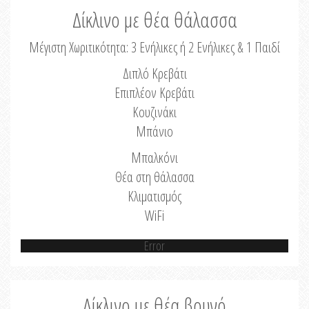
Δίκλινο με θέα θάλασσα
Μέγιστη Χωριτικότητα: 3 Ενήλικες ή 2 Ενήλικες & 1 Παιδί
Διπλό Κρεβάτι
Επιπλέον Κρεβάτι
Κουζινάκι
Μπάνιο
Μπαλκόνι
Θέα στη θάλασσα
Κλιματισμός
WiFi
Error
Δίκλινο με θέα βουνό