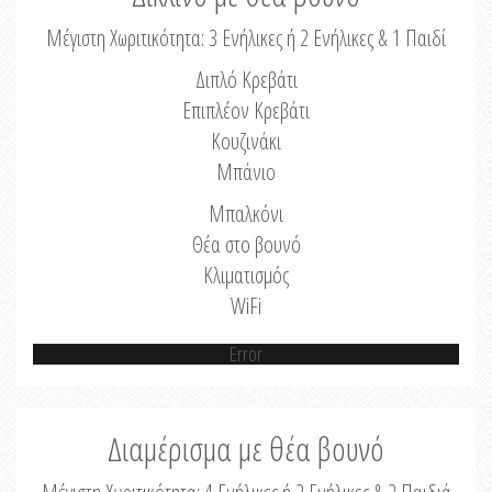
Μέγιστη Χωριτικότητα: 3 Ενήλικες ή 2 Ενήλικες & 1 Παιδί
Διπλό Κρεβάτι
Επιπλέον Κρεβάτι
Κουζινάκι
Μπάνιο
Μπαλκόνι
Θέα στο βουνό
Κλιματισμός
WiFi
Error
Διαμέρισμα με θέα βουνό