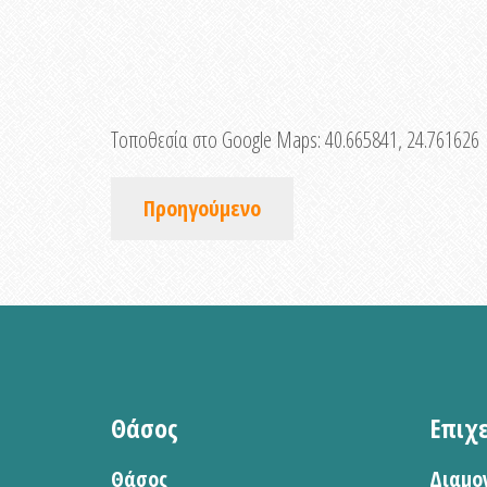
Τοποθεσία στο Google Maps:
40.665841, 24.761626
Προηγούμενο
Θάσος
Επιχ
Θάσος
Διαμο