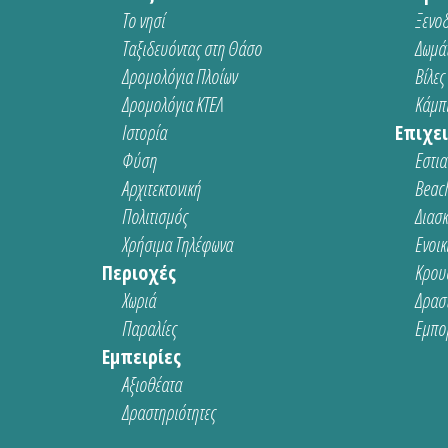
Το νησί
Ξενοδ
Ταξιδευόντας στη Θάσο
Δωμάτ
Δρομολόγια Πλοίων
Βίλες
Δρομολόγια ΚΤΕΛ
Κάμπι
Ιστορία
Επιχει
Φύση
Εστια
Αρχιτεκτονική
Beach
Πολιτισμός
Διασ
Χρήσιμα Τηλέφωνα
Ενοικ
Περιοχές
Κρου
Χωριά
Δρασ
Παραλίες
Εμπο
Εμπειρίες
Αξιοθέατα
Δραστηριότητες