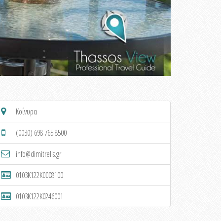
Κοίνυρα
(0030) 698 765 8500
info@dimitrelis.gr
0103K122K0008100
0103K122K0246001