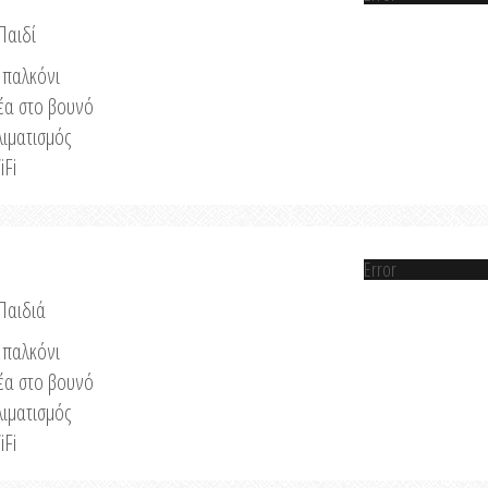
Παιδί
παλκόνι
έα στο βουνό
λιματισμός
iFi
Error
 Παιδιά
παλκόνι
έα στο βουνό
λιματισμός
iFi