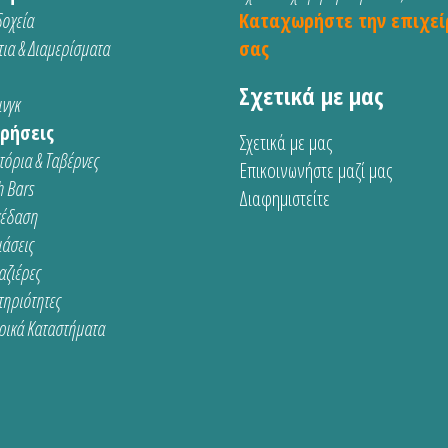
οχεία
Καταχωρήστε την επιχεί
ια & Διαμερίσματα
σας
Σχετικά με μας
νγκ
ρήσεις
Σχετικά με μας
τόρια & Ταβέρνες
Επικοινωνήστε μαζί μας
 Bars
Διαφημιστείτε
κέδαση
ιάσεις
αζιέρες
τηριότητες
ρικά Καταστήματα