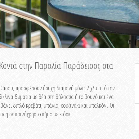
ή Κοντά στην Παραλία Παράδεισος στα
ης Θάσου, προσφέρουν ήσυχη διαμονή μόλις 2 χλμ από την
ίκλινα δωμάτια με θέα στη θάλασσα ή το βουνό και ένα
άνει διπλό κρεβάτι, μπάνιο, κουζινάκι και μπαλκόνι. Οι
αση σε κοινόχρηστο κήπο με κιόσκι.