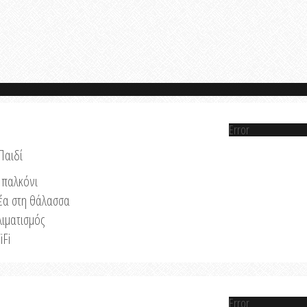
Error
Παιδί
παλκόνι
έα στη θάλασσα
λιματισμός
iFi
Error