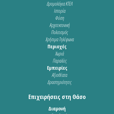
Δρομολόγια ΚΤΕΛ
Ιστορία
Φύση
Αρχιτεκτονική
Πολιτισμός
Χρήσιμα Τηλέφωνα
Περιοχές
Χωριά
Παραλίες
Εμπειρίες
Αξιοθέατα
Δραστηριότητες
Επιχειρήσεις στη Θάσο
Διαμονή