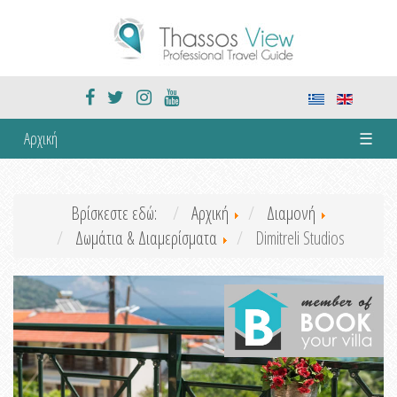
Αρχική
☰
Βρίσκεστε εδώ:
Αρχική
Διαμονή
Δωμάτια & Διαμερίσματα
Dimitreli Studios