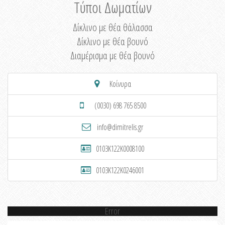
Τύποι Δωματίων
Δίκλινο με θέα θάλασσα
Δίκλινο με θέα βουνό
Διαμέρισμα με θέα βουνό
Κοίνυρα
(0030) 698 765 8500
info@dimitrelis.gr
0103K122K0008100
0103K122K0246001
Error