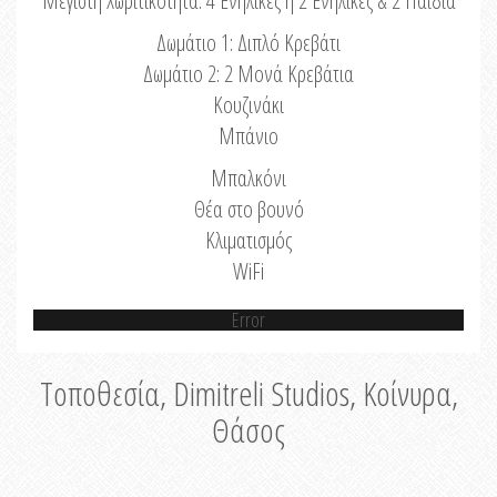
Μέγιστη Χωριτικότητα: 4 Ενήλικες ή 2 Ενήλικες & 2 Παιδιά
Δωμάτιο 1: Διπλό Κρεβάτι
Δωμάτιο 2: 2 Μονά Κρεβάτια
Κουζινάκι
Μπάνιο
Μπαλκόνι
Θέα στο βουνό
Κλιματισμός
WiFi
Error
Τοποθεσία, Dimitreli Studios, Κοίνυρα,
Θάσος