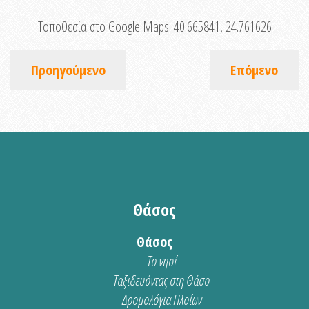
Τοποθεσία στο Google Maps:
40.665841, 24.761626
Προηγούμενο
Επόμενο
Θάσος
Θάσος
Το νησί
Ταξιδευόντας στη Θάσο
Δρομολόγια Πλοίων