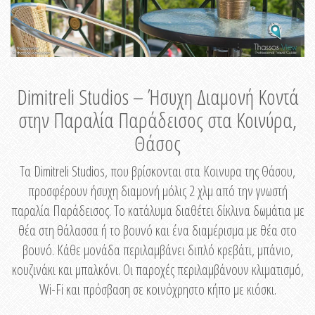
Dimitreli Studios – Ήσυχη Διαμονή Κοντά
στην Παραλία Παράδεισος στα Κοινύρα,
Θάσος
Τα Dimitreli Studios, που βρίσκονται στα Κοινυρα της Θάσου,
προσφέρουν ήσυχη διαμονή μόλις 2 χλμ από την γνωστή
παραλία Παράδεισος. Το κατάλυμα διαθέτει δίκλινα δωμάτια με
θέα στη θάλασσα ή το βουνό και ένα διαμέρισμα με θέα στο
βουνό. Κάθε μονάδα περιλαμβάνει διπλό κρεβάτι, μπάνιο,
κουζινάκι και μπαλκόνι. Οι παροχές περιλαμβάνουν κλιματισμό,
Wi-Fi και πρόσβαση σε κοινόχρηστο κήπο με κιόσκι.