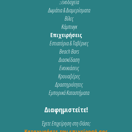
Ξενοδοχεία
Δωμάτια & Διαμερίσματα
Βίλες
Κάμπινγκ
Επιχειρήσεις
Εστιατόρια & Ταβέρνες
Beach Bars
Διασκέδαση
Ενοικιάσεις
Κρουαζιέρες
Δραστηριότητες
Εμπορικά Καταστήματα
Διαφημιστείτε!
Έχετε Επιχείρηση στη Θάσο;
Καταχωρήστε την επιχείρησή σας