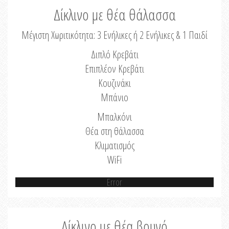
Δίκλινο με θέα θάλασσα
Μέγιστη Χωριτικότητα: 3 Ενήλικες ή 2 Ενήλικες & 1 Παιδί
Διπλό Κρεβάτι
Επιπλέον Κρεβάτι
Κουζινάκι
Μπάνιο
Μπαλκόνι
Θέα στη θάλασσα
Κλιματισμός
WiFi
Error
Δίκλινο με θέα βουνό