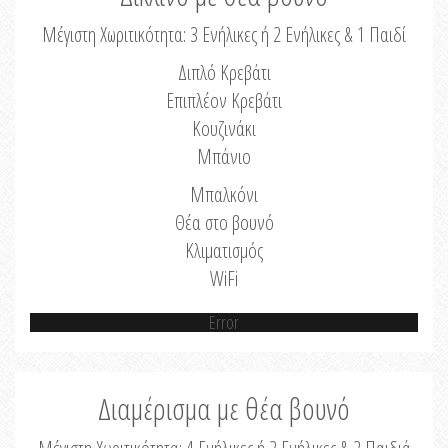
Μέγιστη Χωριτικότητα: 3 Ενήλικες ή 2 Ενήλικες & 1 Παιδί
Διπλό Κρεβάτι
Επιπλέον Κρεβάτι
Κουζινάκι
Μπάνιο
Μπαλκόνι
Θέα στο βουνό
Κλιματισμός
WiFi
Error
Διαμέρισμα με θέα βουνό