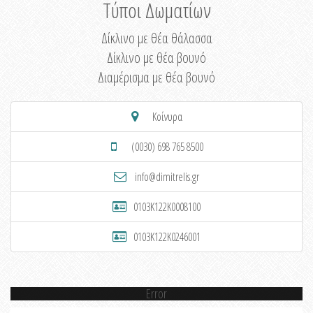
Τύποι Δωματίων
Δίκλινο με θέα θάλασσα
Δίκλινο με θέα βουνό
Διαμέρισμα με θέα βουνό
Κοίνυρα
(0030) 698 765 8500
info@dimitrelis.gr
0103K122K0008100
0103K122K0246001
Error