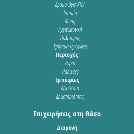
Δρομολόγια ΚΤΕΛ
Ιστορία
Φύση
Αρχιτεκτονική
Πολιτισμός
Χρήσιμα Τηλέφωνα
Περιοχές
Χωριά
Παραλίες
Εμπειρίες
Αξιοθέατα
Δραστηριότητες
Επιχειρήσεις στη Θάσο
Διαμονή