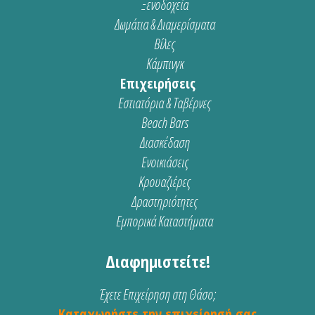
Ξενοδοχεία
Δωμάτια & Διαμερίσματα
Βίλες
Κάμπινγκ
Επιχειρήσεις
Εστιατόρια & Ταβέρνες
Beach Bars
Διασκέδαση
Ενοικιάσεις
Κρουαζιέρες
Δραστηριότητες
Εμπορικά Καταστήματα
Διαφημιστείτε!
Έχετε Επιχείρηση στη Θάσο;
Καταχωρήστε την επιχείρησή σας