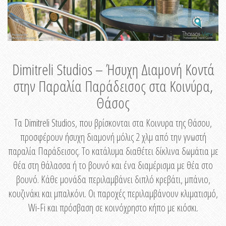
Dimitreli Studios – Ήσυχη Διαμονή Κοντά
στην Παραλία Παράδεισος στα Κοινύρα,
Θάσος
Τα Dimitreli Studios, που βρίσκονται στα Κοινυρα της Θάσου,
προσφέρουν ήσυχη διαμονή μόλις 2 χλμ από την γνωστή
παραλία Παράδεισος. Το κατάλυμα διαθέτει δίκλινα δωμάτια με
θέα στη θάλασσα ή το βουνό και ένα διαμέρισμα με θέα στο
βουνό. Κάθε μονάδα περιλαμβάνει διπλό κρεβάτι, μπάνιο,
κουζινάκι και μπαλκόνι. Οι παροχές περιλαμβάνουν κλιματισμό,
Wi-Fi και πρόσβαση σε κοινόχρηστο κήπο με κιόσκι.