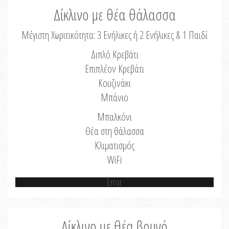
Δίκλινο με θέα θάλασσα
Μέγιστη Χωριτικότητα: 3 Ενήλικες ή 2 Ενήλικες & 1 Παιδί
Διπλό Κρεβάτι
Επιπλέον Κρεβάτι
Κουζινάκι
Μπάνιο
Μπαλκόνι
Θέα στη θάλασσα
Κλιματισμός
WiFi
Error
Δίκλινο με θέα βουνό