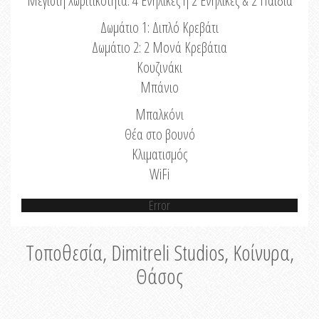
Μέγιστη Χωριτικότητα: 4 Ενήλικες ή 2 Ενήλικες & 2 Παιδιά
Δωμάτιο 1: Διπλό Κρεβάτι
Δωμάτιο 2: 2 Μονά Κρεβάτια
Κουζινάκι
Μπάνιο
Μπαλκόνι
Θέα στο βουνό
Κλιματισμός
WiFi
Error
Τοποθεσία, Dimitreli Studios, Κοίνυρα,
Θάσος