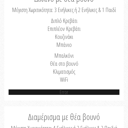
Μέγιστη Χωριτικότητα: 3 Ενήλικες ή 2 Ενήλικες & 1 Παιδί
Διπλό Κρεβάτι
Επιπλέον Κρεβάτι
Κουζινάκι
Μπάνιο
Μπαλκόνι
Θέα στο βουνό
Κλιματισμός
WiFi
Error
Διαμέρισμα με θέα βουνό