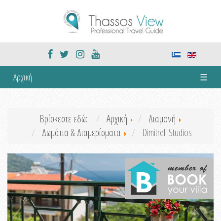
Αρχική
☰
Βρίσκεστε εδώ:
Αρχική
Διαμονή
Δωμάτια & Διαμερίσματα
Dimitreli Studios