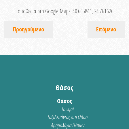
Τοποθεσία στο Google Maps:
40.665841, 24.761626
Προηγούμενο
Επόμενο
Θάσος
Θάσος
Το νησί
Ταξιδευόντας στη Θάσο
Δρομολόγια Πλοίων