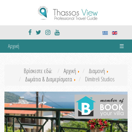
Αρχική
☰
Βρίσκεστε εδώ:
Αρχική
Διαμονή
Δωμάτια & Διαμερίσματα
Dimitreli Studios