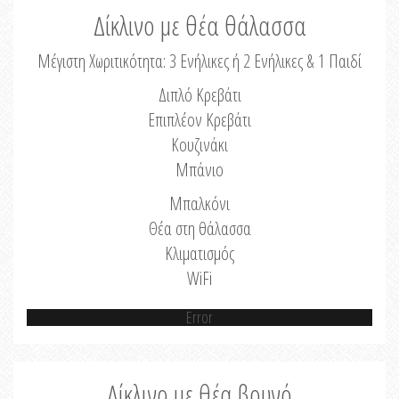
Δίκλινο με θέα θάλασσα
Μέγιστη Χωριτικότητα: 3 Ενήλικες ή 2 Ενήλικες & 1 Παιδί
Διπλό Κρεβάτι
Επιπλέον Κρεβάτι
Κουζινάκι
Μπάνιο
Μπαλκόνι
Θέα στη θάλασσα
Κλιματισμός
WiFi
Error
Δίκλινο με θέα βουνό