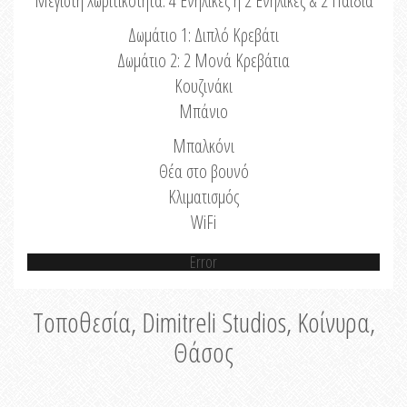
Μέγιστη Χωριτικότητα: 4 Ενήλικες ή 2 Ενήλικες & 2 Παιδιά
Δωμάτιο 1: Διπλό Κρεβάτι
Δωμάτιο 2: 2 Μονά Κρεβάτια
Κουζινάκι
Μπάνιο
Μπαλκόνι
Θέα στο βουνό
Κλιματισμός
WiFi
Error
Τοποθεσία, Dimitreli Studios, Κοίνυρα,
Θάσος