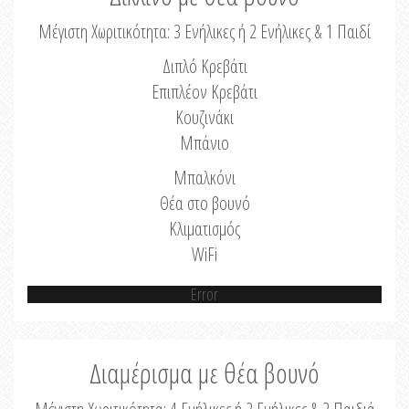
Μέγιστη Χωριτικότητα: 3 Ενήλικες ή 2 Ενήλικες & 1 Παιδί
Διπλό Κρεβάτι
Επιπλέον Κρεβάτι
Κουζινάκι
Μπάνιο
Μπαλκόνι
Θέα στο βουνό
Κλιματισμός
WiFi
Error
Διαμέρισμα με θέα βουνό