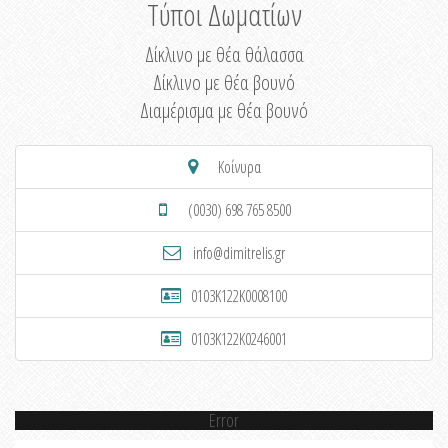
Τύποι Δωματίων
Δίκλινο με θέα θάλασσα
Δίκλινο με θέα βουνό
Διαμέρισμα με θέα βουνό
Κοίνυρα
(0030) 698 765 8500
info@dimitrelis.gr
0103K122K0008100
0103K122K0246001
Error