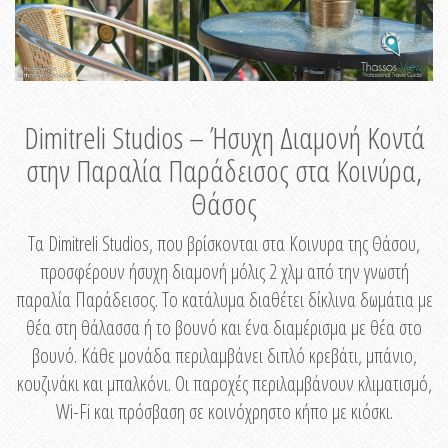
Dimitreli Studios – Ήσυχη Διαμονή Κοντά
στην Παραλία Παράδεισος στα Κοινύρα,
Θάσος
Τα Dimitreli Studios, που βρίσκονται στα Κοινυρα της Θάσου,
προσφέρουν ήσυχη διαμονή μόλις 2 χλμ από την γνωστή
παραλία Παράδεισος. Το κατάλυμα διαθέτει δίκλινα δωμάτια με
θέα στη θάλασσα ή το βουνό και ένα διαμέρισμα με θέα στο
βουνό. Κάθε μονάδα περιλαμβάνει διπλό κρεβάτι, μπάνιο,
κουζινάκι και μπαλκόνι. Οι παροχές περιλαμβάνουν κλιματισμό,
Wi-Fi και πρόσβαση σε κοινόχρηστο κήπο με κιόσκι.