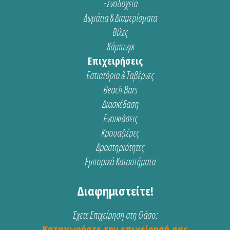
Ξενοδοχεία
Δωμάτια & Διαμερίσματα
Βίλες
Κάμπινγκ
Επιχειρήσεις
Εστιατόρια & Ταβέρνες
Beach Bars
Διασκέδαση
Ενοικιάσεις
Κρουαζιέρες
Δραστηριότητες
Εμπορικά Καταστήματα
Διαφημιστείτε!
Έχετε Επιχείρηση στη Θάσο;
Καταχωρήστε την επιχείρησή σας