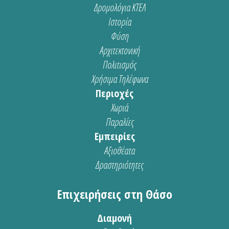
Δρομολόγια ΚΤΕΛ
Ιστορία
Φύση
Αρχιτεκτονική
Πολιτισμός
Χρήσιμα Τηλέφωνα
Περιοχές
Χωριά
Παραλίες
Εμπειρίες
Αξιοθέατα
Δραστηριότητες
Επιχειρήσεις στη Θάσο
Διαμονή