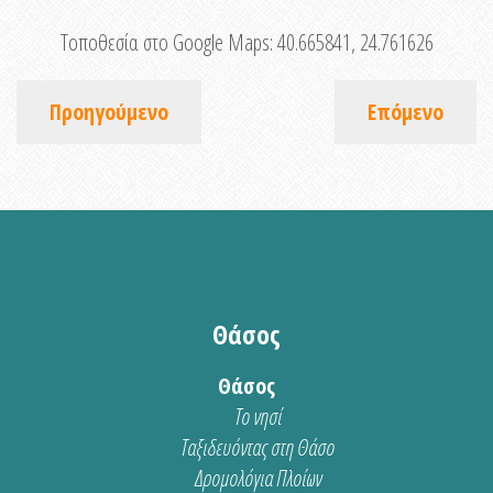
Τοποθεσία στο Google Maps:
40.665841, 24.761626
Προηγούμενο
Επόμενο
Θάσος
Θάσος
Το νησί
Ταξιδευόντας στη Θάσο
Δρομολόγια Πλοίων