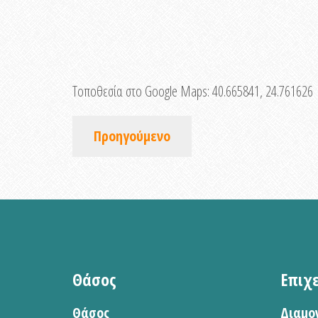
Τοποθεσία στο Google Maps:
40.665841, 24.761626
Προηγούμενο
Θάσος
Επιχ
Θάσος
Διαμο