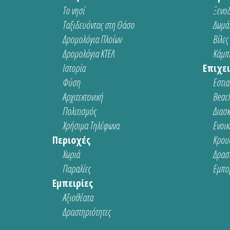
Το νησί
Ξενοδ
Ταξιδευόντας στη Θάσο
Δωμάτ
Δρομολόγια Πλοίων
Βίλες
Δρομολόγια ΚΤΕΛ
Κάμπι
Ιστορία
Επιχει
Φύση
Εστια
Αρχιτεκτονική
Beach
Πολιτισμός
Διασ
Χρήσιμα Τηλέφωνα
Ενοικ
Περιοχές
Κρου
Χωριά
Δρασ
Παραλίες
Εμπο
Εμπειρίες
Αξιοθέατα
Δραστηριότητες