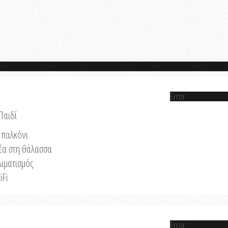
Error
Παιδί
παλκόνι
έα στη θάλασσα
λιματισμός
iFi
Error