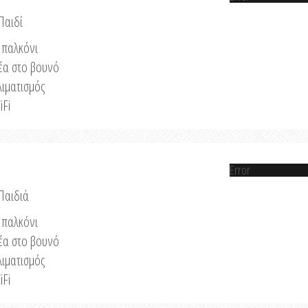
Παιδί
παλκόνι
έα στο βουνό
λιματισμός
iFi
Error
 Παιδιά
παλκόνι
έα στο βουνό
λιματισμός
iFi