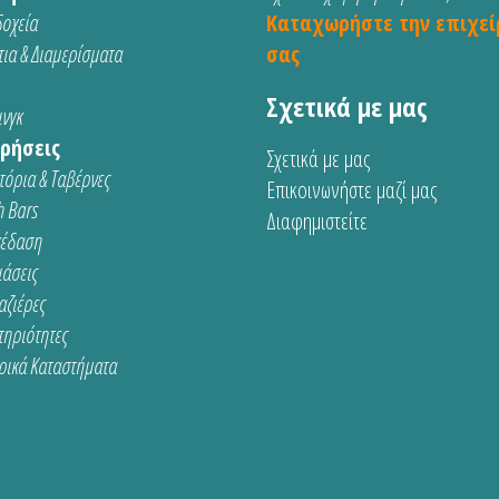
οχεία
Καταχωρήστε την επιχεί
ια & Διαμερίσματα
σας
Σχετικά με μας
νγκ
ρήσεις
Σχετικά με μας
τόρια & Ταβέρνες
Επικοινωνήστε μαζί μας
 Bars
Διαφημιστείτε
κέδαση
ιάσεις
αζιέρες
τηριότητες
ρικά Καταστήματα