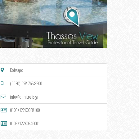
Κοίνυρα
(0030) 698 765 8500
info@dimitrelis.gr
0103K122K0008100
0103K122K0246001