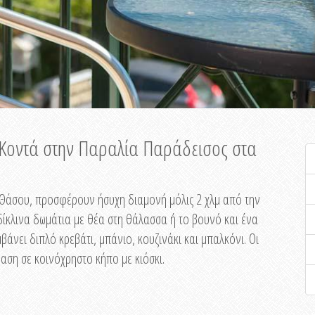
ή Κοντά στην Παραλία Παράδεισος στα
ης Θάσου, προσφέρουν ήσυχη διαμονή μόλις 2 χλμ από την
ίκλινα δωμάτια με θέα στη θάλασσα ή το βουνό και ένα
άνει διπλό κρεβάτι, μπάνιο, κουζινάκι και μπαλκόνι. Οι
αση σε κοινόχρηστο κήπο με κιόσκι.