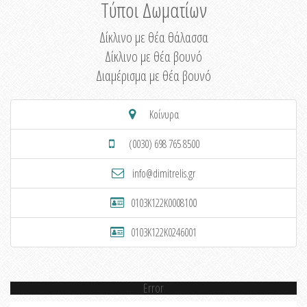
Τύποι Δωματίων
Δίκλινο με θέα θάλασσα
Δίκλινο με θέα βουνό
Διαμέρισμα με θέα βουνό
Κοίνυρα
(0030) 698 765 8500
info@dimitrelis.gr
0103K122K0008100
0103K122K0246001
Error