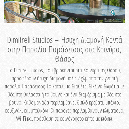
Dimitreli Studios – Ήσυχη Διαμονή Κοντά
στην Παραλία Παράδεισος στα Κοινύρα,
Θάσος
Τα Dimitreli Studios, που βρίσκονται στα Κοινυρα της Θάσου,
προσφέρουν ήσυχη διαμονή μόλις 2 χλμ από την γνωστή
παραλία Παράδεισος. Το κατάλυμα διαθέτει δίκλινα δωμάτια με
θέα στη θάλασσα ή το βουνό και ένα διαμέρισμα με θέα στο
βουνό. Κάθε μονάδα περιλαμβάνει διπλό κρεβάτι, μπάνιο,
κουζινάκι και μπαλκόνι. Οι παροχές περιλαμβάνουν κλιματισμό,
Wi-Fi και πρόσβαση σε κοινόχρηστο κήπο με κιόσκι.