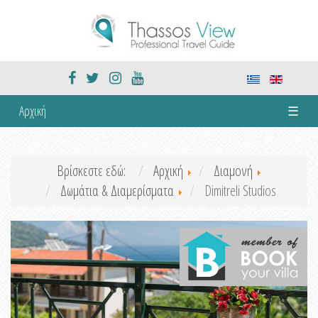
Αρχική
☰
Βρίσκεστε εδώ:
Αρχική
Διαμονή
Δωμάτια & Διαμερίσματα
Dimitreli Studios