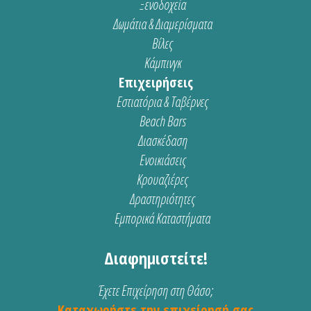
Ξενοδοχεία
Δωμάτια & Διαμερίσματα
Βίλες
Κάμπινγκ
Επιχειρήσεις
Εστιατόρια & Ταβέρνες
Beach Bars
Διασκέδαση
Ενοικιάσεις
Κρουαζιέρες
Δραστηριότητες
Εμπορικά Καταστήματα
Διαφημιστείτε!
Έχετε Επιχείρηση στη Θάσο;
Καταχωρήστε την επιχείρησή σας