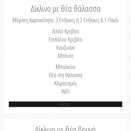
Δίκλινο με θέα θάλασσα
Μέγιστη Χωριτικότητα: 3 Ενήλικες ή 2 Ενήλικες & 1 Παιδί
Διπλό Κρεβάτι
Επιπλέον Κρεβάτι
Κουζινάκι
Μπάνιο
Μπαλκόνι
Θέα στη θάλασσα
Κλιματισμός
WiFi
Error
Δίκλινο με θέα βουνό