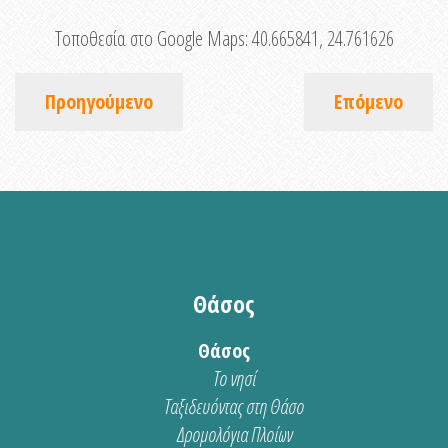
Τοποθεσία στο Google Maps:
40.665841, 24.761626
Προηγούμενο
Επόμενο
Θάσος
Θάσος
Το νησί
Ταξιδευόντας στη Θάσο
Δρομολόγια Πλοίων