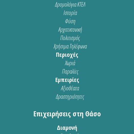
Δρομολόγια ΚΤΕΛ
Ιστορία
Φύση
Αρχιτεκτονική
Πολιτισμός
Χρήσιμα Τηλέφωνα
Περιοχές
Χωριά
Παραλίες
Εμπειρίες
Αξιοθέατα
Δραστηριότητες
Επιχειρήσεις στη Θάσο
Διαμονή