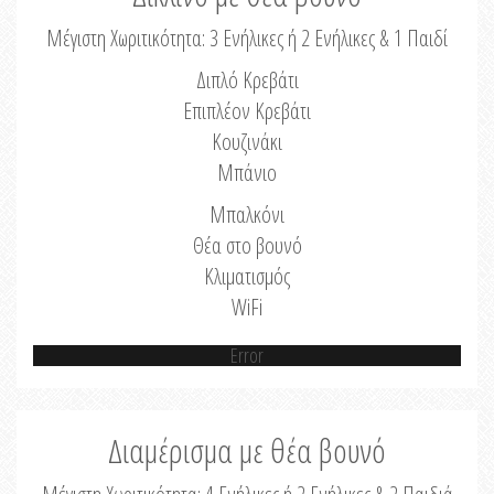
Μέγιστη Χωριτικότητα: 3 Ενήλικες ή 2 Ενήλικες & 1 Παιδί
Διπλό Κρεβάτι
Επιπλέον Κρεβάτι
Κουζινάκι
Μπάνιο
Μπαλκόνι
Θέα στο βουνό
Κλιματισμός
WiFi
Error
Διαμέρισμα με θέα βουνό