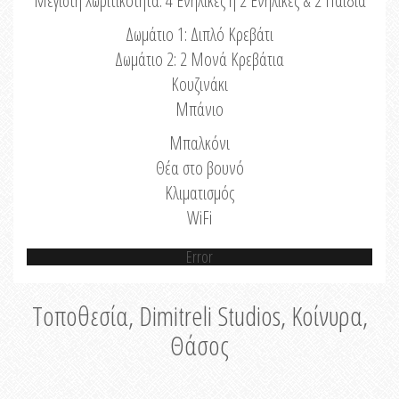
Μέγιστη Χωριτικότητα: 4 Ενήλικες ή 2 Ενήλικες & 2 Παιδιά
Δωμάτιο 1: Διπλό Κρεβάτι
Δωμάτιο 2: 2 Μονά Κρεβάτια
Κουζινάκι
Μπάνιο
Μπαλκόνι
Θέα στο βουνό
Κλιματισμός
WiFi
Error
Τοποθεσία, Dimitreli Studios, Κοίνυρα,
Θάσος