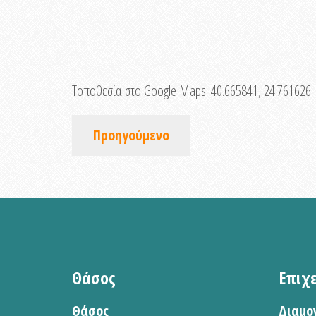
Τοποθεσία στο Google Maps:
40.665841, 24.761626
Προηγούμενο
Θάσος
Επιχ
Θάσος
Διαμο