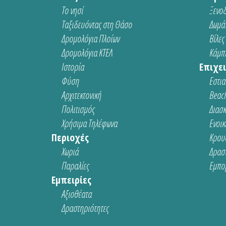
Το νησί
Ξενοδ
Ταξιδευόντας στη Θάσο
Δωμάτ
Δρομολόγια Πλοίων
Βίλες
Δρομολόγια ΚΤΕΛ
Κάμπι
Ιστορία
Επιχει
Φύση
Εστια
Αρχιτεκτονική
Beach
Πολιτισμός
Διασ
Χρήσιμα Τηλέφωνα
Ενοικ
Περιοχές
Κρου
Χωριά
Δρασ
Παραλίες
Εμπο
Εμπειρίες
Αξιοθέατα
Δραστηριότητες