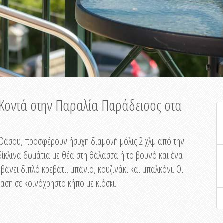
ή Κοντά στην Παραλία Παράδεισος στα
ης Θάσου, προσφέρουν ήσυχη διαμονή μόλις 2 χλμ από την
ίκλινα δωμάτια με θέα στη θάλασσα ή το βουνό και ένα
άνει διπλό κρεβάτι, μπάνιο, κουζινάκι και μπαλκόνι. Οι
αση σε κοινόχρηστο κήπο με κιόσκι.