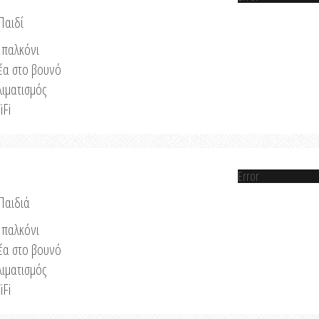
Παιδί
παλκόνι
έα στο βουνό
λιματισμός
iFi
Error
 Παιδιά
παλκόνι
έα στο βουνό
λιματισμός
iFi