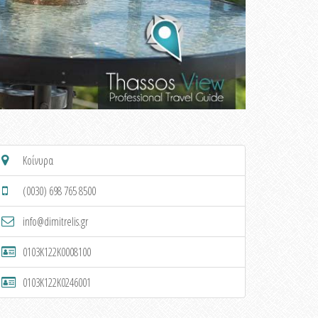
Κοίνυρα
(0030) 698 765 8500
info@dimitrelis.gr
0103K122K0008100
0103K122K0246001