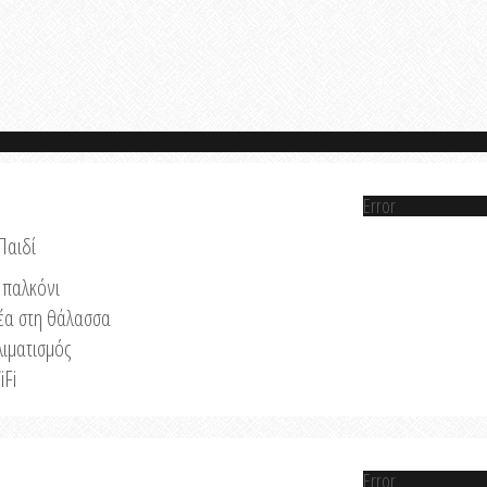
Error
Παιδί
παλκόνι
έα στη θάλασσα
λιματισμός
iFi
Error