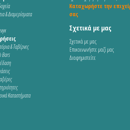
οχεία
Καταχωρήστε την επιχεί
ια & Διαμερίσματα
σας
Σχετικά με μας
νγκ
ρήσεις
Σχετικά με μας
τόρια & Ταβέρνες
Επικοινωνήστε μαζί μας
 Bars
Διαφημιστείτε
κέδαση
ιάσεις
αζιέρες
τηριότητες
ρικά Καταστήματα