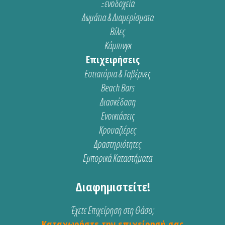
Ξενοδοχεία
Δωμάτια & Διαμερίσματα
Βίλες
Κάμπινγκ
Επιχειρήσεις
Εστιατόρια & Ταβέρνες
Beach Bars
Διασκέδαση
Ενοικιάσεις
Κρουαζιέρες
Δραστηριότητες
Εμπορικά Καταστήματα
Διαφημιστείτε!
Έχετε Επιχείρηση στη Θάσο;
Καταχωρήστε την επιχείρησή σας