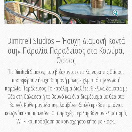
Dimitreli Studios – Ήσυχη Διαμονή Κοντά
στην Παραλία Παράδεισος στα Κοινύρα,
Θάσος
Τα Dimitreli Studios, που βρίσκονται στα Κοινυρα της Θάσου,
προσφέρουν ήσυχη διαμονή μόλις 2 χλμ από την γνωστή
παραλία Παράδεισος. Το κατάλυμα διαθέτει δίκλινα δωμάτια με
θέα στη θάλασσα ή το βουνό και ένα διαμέρισμα με θέα στο
βουνό. Κάθε μονάδα περιλαμβάνει διπλό κρεβάτι, μπάνιο,
κουζινάκι και μπαλκόνι. Οι παροχές περιλαμβάνουν κλιματισμό,
Wi-Fi και πρόσβαση σε κοινόχρηστο κήπο με κιόσκι.