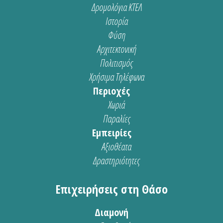
Δρομολόγια ΚΤΕΛ
Ιστορία
Φύση
Αρχιτεκτονική
Πολιτισμός
Χρήσιμα Τηλέφωνα
Περιοχές
Χωριά
Παραλίες
Εμπειρίες
Αξιοθέατα
Δραστηριότητες
Επιχειρήσεις στη Θάσο
Διαμονή