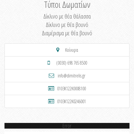
Τύποι Δωματίων
Δίκλινο με θέα θάλασσα
Δίκλινο με θέα βουνό
Διαμέρισμα με θέα βουνό
Κοίνυρα
(0030) 698 765 8500
info@dimitrelis.gr
0103K122K0008100
0103K122K0246001
Error