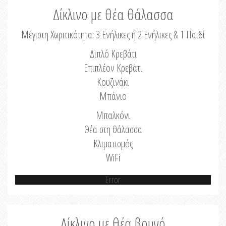
Δίκλινο με θέα θάλασσα
Μέγιστη Χωριτικότητα: 3 Ενήλικες ή 2 Ενήλικες & 1 Παιδί
Διπλό Κρεβάτι
Επιπλέον Κρεβάτι
Κουζινάκι
Μπάνιο
Μπαλκόνι
Θέα στη θάλασσα
Κλιματισμός
WiFi
Error
Δίκλινο με θέα βουνό