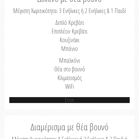
Μέγιστη Χωριτικότητα: 3 Ενήλικες ή 2 Ενήλικες & 1 Παιδί
Διπλό Κρεβάτι
Επιπλέον Κρεβάτι
Κουζινάκι
Μπάνιο
Μπαλκόνι
Θέα στο βουνό
Κλιματισμός
WiFi
Error
Διαμέρισμα με θέα βουνό