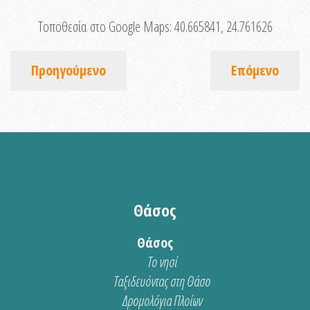
Τοποθεσία στο Google Maps:
40.665841, 24.761626
Προηγούμενο
Επόμενο
Θάσος
Θάσος
Το νησί
Ταξιδευόντας στη Θάσο
Δρομολόγια Πλοίων