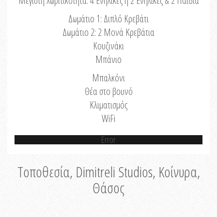
Μέγιστη Χωριτικότητα: 4 Ενήλικες ή 2 Ενήλικες & 2 Παιδιά
Δωμάτιο 1: Διπλό Κρεβάτι
Δωμάτιο 2: 2 Μονά Κρεβάτια
Κουζινάκι
Μπάνιο
Μπαλκόνι
Θέα στο βουνό
Κλιματισμός
WiFi
Error
Τοποθεσία, Dimitreli Studios, Κοίνυρα,
Θάσος