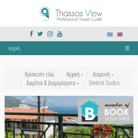
Αρχική
☰
Βρίσκεστε εδώ:
Αρχική
Διαμονή
Δωμάτια & Διαμερίσματα
Dimitreli Studios