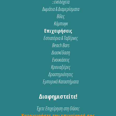
Ξενοδοχεία
Δωμάτια & Διαμερίσματα
Βίλες
Κάμπινγκ
Επιχειρήσεις
Εστιατόρια & Ταβέρνες
Beach Bars
Διασκέδαση
Ενοικιάσεις
Κρουαζιέρες
Δραστηριότητες
Εμπορικά Καταστήματα
Διαφημιστείτε!
Έχετε Επιχείρηση στη Θάσο;
Καταχωρήστε την επιχείρησή σας