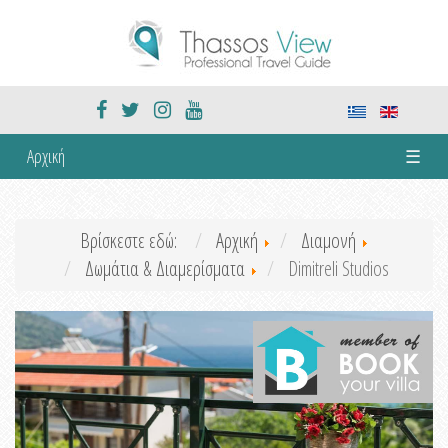
Αρχική
☰
Βρίσκεστε εδώ:
Αρχική
Διαμονή
Δωμάτια & Διαμερίσματα
Dimitreli Studios