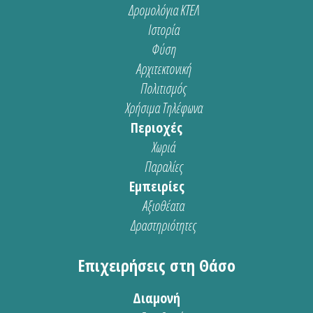
Δρομολόγια ΚΤΕΛ
Ιστορία
Φύση
Αρχιτεκτονική
Πολιτισμός
Χρήσιμα Τηλέφωνα
Περιοχές
Χωριά
Παραλίες
Εμπειρίες
Αξιοθέατα
Δραστηριότητες
Επιχειρήσεις στη Θάσο
Διαμονή