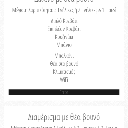
Μέγιστη Χωριτικότητα: 3 Ενήλικες ή 2 Ενήλικες & 1 Παιδί
Διπλό Κρεβάτι
Επιπλέον Κρεβάτι
Κουζινάκι
Μπάνιο
Μπαλκόνι
Θέα στο βουνό
Κλιματισμός
WiFi
Error
Διαμέρισμα με θέα βουνό