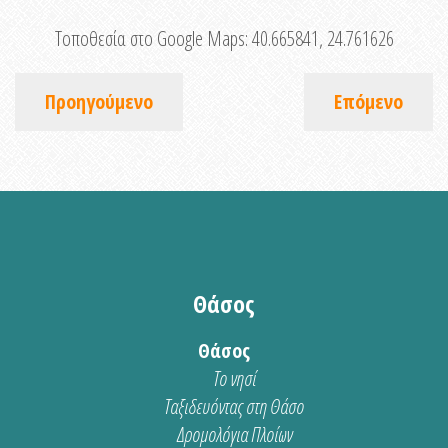
Τοποθεσία στο Google Maps:
40.665841, 24.761626
Προηγούμενο
Επόμενο
Θάσος
Θάσος
Το νησί
Ταξιδευόντας στη Θάσο
Δρομολόγια Πλοίων