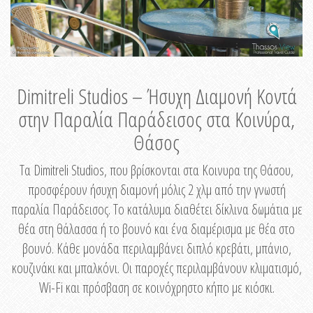
Dimitreli Studios – Ήσυχη Διαμονή Κοντά
στην Παραλία Παράδεισος στα Κοινύρα,
Θάσος
Τα Dimitreli Studios, που βρίσκονται στα Κοινυρα της Θάσου,
προσφέρουν ήσυχη διαμονή μόλις 2 χλμ από την γνωστή
παραλία Παράδεισος. Το κατάλυμα διαθέτει δίκλινα δωμάτια με
θέα στη θάλασσα ή το βουνό και ένα διαμέρισμα με θέα στο
βουνό. Κάθε μονάδα περιλαμβάνει διπλό κρεβάτι, μπάνιο,
κουζινάκι και μπαλκόνι. Οι παροχές περιλαμβάνουν κλιματισμό,
Wi-Fi και πρόσβαση σε κοινόχρηστο κήπο με κιόσκι.