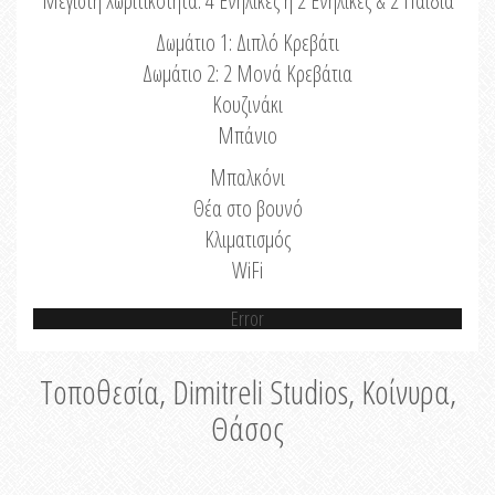
Μέγιστη Χωριτικότητα: 4 Ενήλικες ή 2 Ενήλικες & 2 Παιδιά
Δωμάτιο 1: Διπλό Κρεβάτι
Δωμάτιο 2: 2 Μονά Κρεβάτια
Κουζινάκι
Μπάνιο
Μπαλκόνι
Θέα στο βουνό
Κλιματισμός
WiFi
Error
Τοποθεσία, Dimitreli Studios, Κοίνυρα,
Θάσος