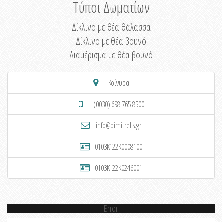
Τύποι Δωματίων
Δίκλινο με θέα θάλασσα
Δίκλινο με θέα βουνό
Διαμέρισμα με θέα βουνό
Κοίνυρα
(0030) 698 765 8500
info@dimitrelis.gr
0103K122K0008100
0103K122K0246001
Error