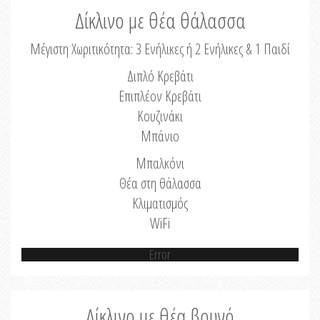
Δίκλινο με θέα θάλασσα
Μέγιστη Χωριτικότητα: 3 Ενήλικες ή 2 Ενήλικες & 1 Παιδί
Διπλό Κρεβάτι
Επιπλέον Κρεβάτι
Κουζινάκι
Μπάνιο
Μπαλκόνι
Θέα στη θάλασσα
Κλιματισμός
WiFi
Error
Δίκλινο με θέα βουνό