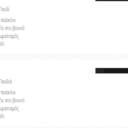
Παιδί
παλκόνι
έα στο βουνό
λιματισμός
iFi
Error
 Παιδιά
παλκόνι
έα στο βουνό
λιματισμός
iFi