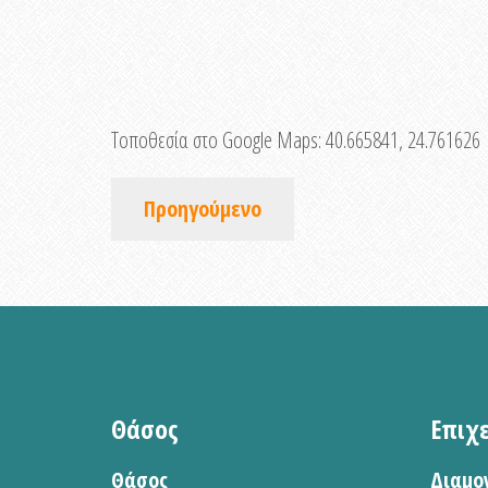
Τοποθεσία στο Google Maps:
40.665841, 24.761626
Προηγούμενο
Θάσος
Επιχ
Θάσος
Διαμο