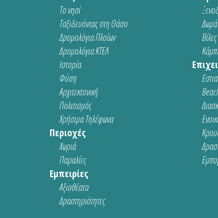
Το νησί
Ξενοδ
Ταξιδευόντας στη Θάσο
Δωμάτ
Δρομολόγια Πλοίων
Βίλες
Δρομολόγια ΚΤΕΛ
Κάμπι
Ιστορία
Επιχει
Φύση
Εστια
Αρχιτεκτονική
Beach
Πολιτισμός
Διασ
Χρήσιμα Τηλέφωνα
Ενοικ
Περιοχές
Κρου
Χωριά
Δρασ
Παραλίες
Εμπο
Εμπειρίες
Αξιοθέατα
Δραστηριότητες