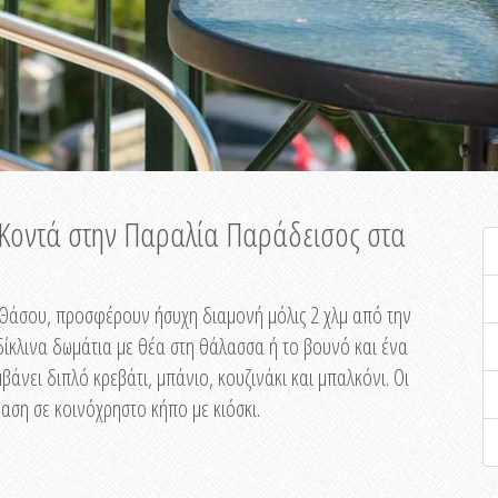
ή Κοντά στην Παραλία Παράδεισος στα
ης Θάσου, προσφέρουν ήσυχη διαμονή μόλις 2 χλμ από την
ίκλινα δωμάτια με θέα στη θάλασσα ή το βουνό και ένα
άνει διπλό κρεβάτι, μπάνιο, κουζινάκι και μπαλκόνι. Οι
αση σε κοινόχρηστο κήπο με κιόσκι.