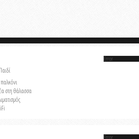
Error
Παιδί
παλκόνι
έα στη θάλασσα
λιματισμός
iFi
Error