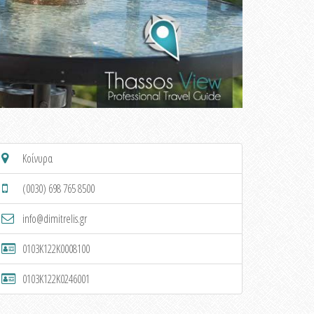
Κοίνυρα
(0030) 698 765 8500
info@dimitrelis.gr
0103K122K0008100
0103K122K0246001