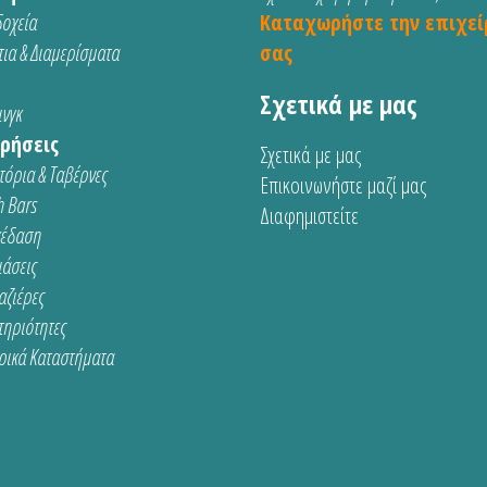
οχεία
Καταχωρήστε την επιχεί
ια & Διαμερίσματα
σας
Σχετικά με μας
νγκ
ρήσεις
Σχετικά με μας
τόρια & Ταβέρνες
Επικοινωνήστε μαζί μας
 Bars
Διαφημιστείτε
κέδαση
ιάσεις
αζιέρες
τηριότητες
ρικά Καταστήματα